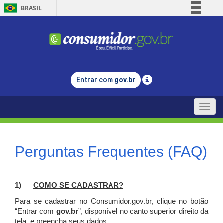
BRASIL
Simplifique!
Comunica BR
Participe
Acesso à informação
Entrar com
gov.br
Legislação
Canais
Toggle
naviga
Perguntas Frequentes (FAQ)
1)
C
OMO SE CADASTRAR?
Para se cadastrar no Consumidor.gov.br, clique no botão
“Entrar com
gov.br
”, disponível no canto superior direito da
tela, e p
reencha seus dados.