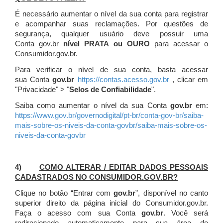
É necessário aumentar o nível da sua conta para registrar
e acompanhar suas reclamações. Por questões de
segurança, qualquer usuário deve possuir uma
Conta gov.br
nível PRATA ou OURO
para acessar o
Consumidor.gov.br.
Para verificar o nível de sua conta, basta acessar
sua Conta
gov.br
https://contas.acesso.gov.br
, clicar em
"Privacidade" > "
Selos de Confiabilidade
".
Saiba como aumentar o nível da sua Conta
gov.br
em:
https://www.gov.br/governodigital/pt-br/conta-gov-br/saiba-
mais-sobre-os-niveis-da-conta-govbr/saiba-mais-sobre-os-
niveis-da-conta-govbr
4)
COMO ALTERAR / EDITAR DADOS PESSOAIS
CADASTRADOS NO CONSUMIDOR.GOV.BR?
Clique no botão “Entrar com
gov.br
”, disponível no canto
superior direito da página inicial do Consumidor.gov.br.
Faça o acesso com sua Conta
gov.br
. Você será