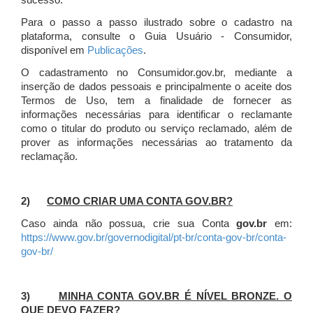
sucesso.
Para o passo a passo ilustrado sobre o cadastro na
plataforma, consulte o Guia Usuário - Consumidor,
disponível em
Publicações
.
O cadastramento no Consumidor.gov.br, mediante a
inserção de dados pessoais e principalmente o aceite dos
Termos de Uso, tem a finalidade de fornecer as
informações necessárias para identificar o reclamante
como o titular do produto ou serviço reclamado, além de
prover as informações necessárias ao tratamento da
reclamação.
2)
COMO CRIAR UMA CONTA GOV.BR?
Caso ainda não possua, crie sua Conta
gov.br
em:
https://www.gov.br/governodigital/pt-br/conta-gov-br/conta-
gov-br/
3)
MINHA CONTA GOV.BR É NÍVEL BRONZE. O
QUE DEVO FAZER?