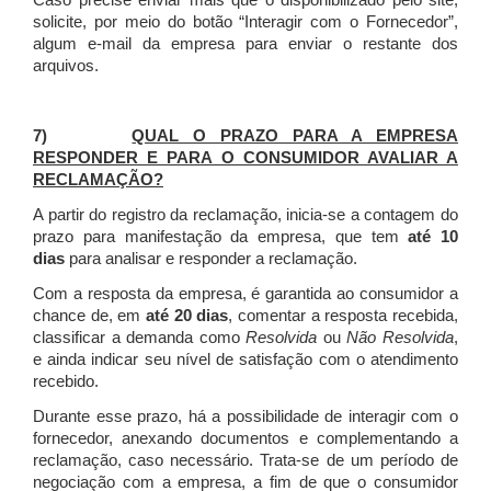
Caso precise enviar mais que o disponibilizado pelo site,
solicite, por meio do botão “Interagir com o Fornecedor”,
algum e-mail da empresa para enviar o restante dos
arquivos.
7)
QUAL O PRAZO PARA A EMPRESA
RESPONDER E PARA O CONSUMIDOR AVALIAR A
RECLAMAÇÃO?
A partir do registro da reclamação, inicia-se a contagem do
prazo para manifestação da empresa, que tem
até 10
dias
para analisar e responder a reclamação.
Com a resposta da empresa, é garantida ao consumidor a
chance de, em
até 20 dias
, comentar a resposta recebida,
classificar a demanda como
Resolvida
ou
Não Resolvida
,
e ainda indicar seu nível de satisfação com o atendimento
recebido.
Durante esse prazo, há a possibilidade de interagir com o
fornecedor, anexando documentos e complementando a
reclamação, caso necessário.
Trata-se de um período de
negociação com a empresa, a fim de que o consumidor