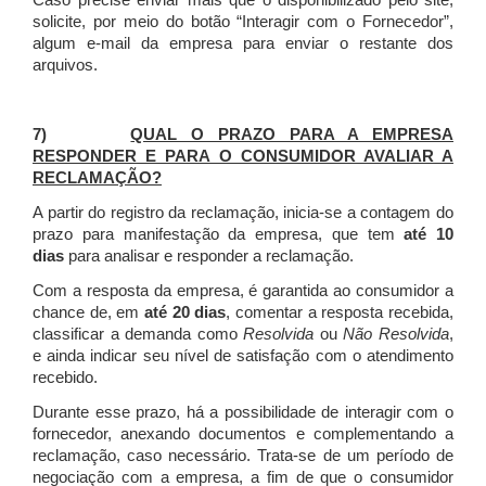
Caso precise enviar mais que o disponibilizado pelo site,
solicite, por meio do botão “Interagir com o Fornecedor”,
algum e-mail da empresa para enviar o restante dos
arquivos.
7)
QUAL O PRAZO PARA A EMPRESA
RESPONDER E PARA O CONSUMIDOR AVALIAR A
RECLAMAÇÃO?
A partir do registro da reclamação, inicia-se a contagem do
prazo para manifestação da empresa, que tem
até 10
dias
para analisar e responder a reclamação.
Com a resposta da empresa, é garantida ao consumidor a
chance de, em
até 20 dias
, comentar a resposta recebida,
classificar a demanda como
Resolvida
ou
Não Resolvida
,
e ainda indicar seu nível de satisfação com o atendimento
recebido.
Durante esse prazo, há a possibilidade de interagir com o
fornecedor, anexando documentos e complementando a
reclamação, caso necessário.
Trata-se de um período de
negociação com a empresa, a fim de que o consumidor