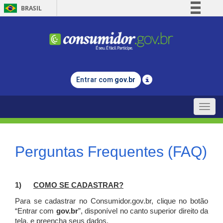
BRASIL
Simplifique!
Comunica BR
Participe
Acesso à informação
Entrar com
gov.br
Legislação
Canais
Toggle
naviga
Perguntas Frequentes (FAQ)
1)
C
OMO SE CADASTRAR?
Para se cadastrar no Consumidor.gov.br, clique no botão
“Entrar com
gov.br
”, disponível no canto superior direito da
tela, e p
reencha seus dados.