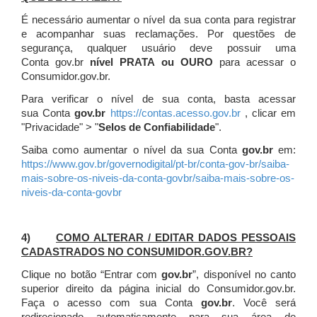
É necessário aumentar o nível da sua conta para registrar
e acompanhar suas reclamações. Por questões de
segurança, qualquer usuário deve possuir uma
Conta gov.br
nível PRATA ou OURO
para acessar o
Consumidor.gov.br.
Para verificar o nível de sua conta, basta acessar
sua Conta
gov.br
https://contas.acesso.gov.br
, clicar em
"Privacidade" > "
Selos de Confiabilidade
".
Saiba como aumentar o nível da sua Conta
gov.br
em:
https://www.gov.br/governodigital/pt-br/conta-gov-br/saiba-
mais-sobre-os-niveis-da-conta-govbr/saiba-mais-sobre-os-
niveis-da-conta-govbr
4)
COMO ALTERAR / EDITAR DADOS PESSOAIS
CADASTRADOS NO CONSUMIDOR.GOV.BR?
Clique no botão “Entrar com
gov.br
”, disponível no canto
superior direito da página inicial do Consumidor.gov.br.
Faça o acesso com sua Conta
gov.br
. Você será