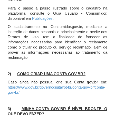
sucesso.
Para o passo a passo ilustrado sobre o cadastro na
plataforma, consulte o Guia Usuário - Consumidor,
disponível em
Publicações
.
O cadastramento no Consumidor.gov.br, mediante a
inserção de dados pessoais e principalmente o aceite dos
Termos de Uso, tem a finalidade de fornecer as
informações necessárias para identificar o reclamante
como o titular do produto ou serviço reclamado, além de
prover as informações necessárias ao tratamento da
reclamação.
2)
COMO CRIAR UMA CONTA GOV.BR?
Caso ainda não possua, crie sua Conta
gov.br
em:
https://www.gov.br/governodigital/pt-br/conta-gov-br/conta-
gov-br/
3)
MINHA CONTA GOV.BR É NÍVEL BRONZE. O
QUE DEVO FAZER?