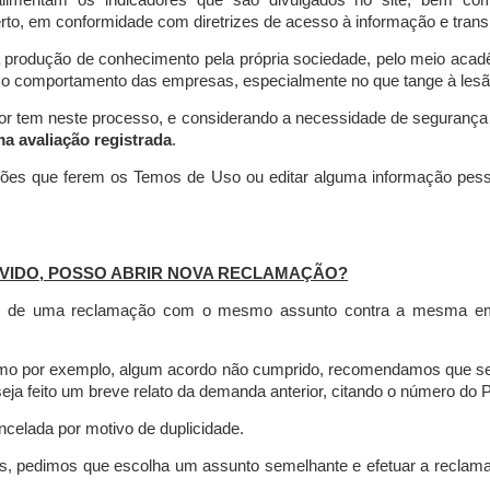
limentam os indicadores que são divulgados no site, bem com
rto, em conformidade com diretrizes de acesso à informação e transp
 produção de conhecimento pela própria sociedade, pelo meio aca
r o comportamento das empresas, especialmente no que tange à lesão 
dor tem neste processo, e considerando a necessidade de seguranç
ma avaliação registrada
.
ções que ferem os Temos de Uso ou editar alguma informação pess
VIDO, POSSO ABRIR NOVA RECLAMAÇÃO?
is de uma reclamação com o mesmo assunto contra a mesma empr
como por exemplo, algum acordo não cumprido, recomendamos que s
a feito um breve relato da demanda anterior, citando o número do 
celada por motivo de duplicidade.
es, pedimos que escolha um assunto semelhante e efetuar a reclam