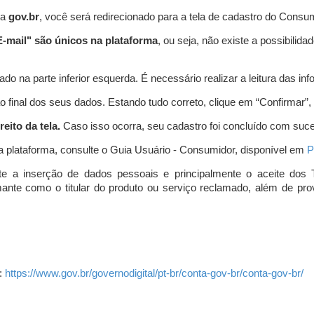
ta
gov.br
, você será redirecionado para a tela de cadastro do Consum
-mail" são únicos na plataforma
, ou seja, não existe a possibil
do na parte inferior esquerda. É necessário realizar a leitura das info
o final dos seus dados. Estando tudo correto, clique em “Confirmar”, no
eito da tela.
Caso isso ocorra, seu cadastro foi concluído com suc
a plataforma, consulte o Guia Usuário - Consumidor, disponível em
P
e a inserção de dados pessoais e principalmente o aceite dos 
amante como o titular do produto ou serviço reclamado, além de pr
:
https://www.gov.br/governodigital/pt-br/conta-gov-br/conta-gov-br/