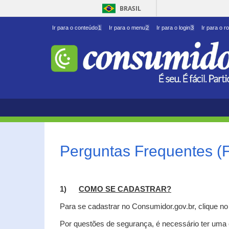
BRASIL
Ir para o conteúdo
1
Ir para o menu
2
Ir para o login
3
Ir para o r
Perguntas Frequentes (
1)
C
OMO SE CADASTRAR?
Para se cadastrar no Consumidor.gov.br, clique n
Por questões de segurança, é necessário ter uma