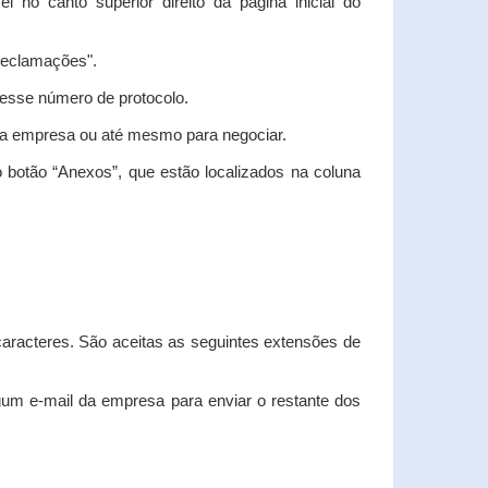
vel no canto superior direito da página inicial do
"Reclamações".
nesse número de protocolo.
m a empresa ou até mesmo para negociar.
 botão “Anexos”, que estão localizados na coluna
racteres. São aceitas as seguintes extensões de
algum e-mail da empresa para enviar o restante dos