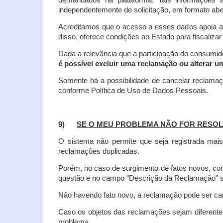
demandados na plataforma. Tais informações a
independentemente de solicitação, em formato abe
Acreditamos que o acesso a esses dados apoia a
disso, oferece condições ao Estado para fiscaliza
Dada a relevância que a participação do consumi
é possível excluir uma reclamação ou alterar u
Somente há a possibilidade de cancelar reclama
conforme Política de Uso de Dados Pessoais.
9)
SE O MEU PROBLEMA NÃO FOR RESOL
O sistema não permite que seja registrada ma
reclamações duplicadas.
Porém, no caso de surgimento de fatos novos, 
questão e no campo "Descrição da Reclamação" sej
Não havendo fato novo, a reclamação pode ser can
Caso os objetos das reclamações sejam diferent
problema.