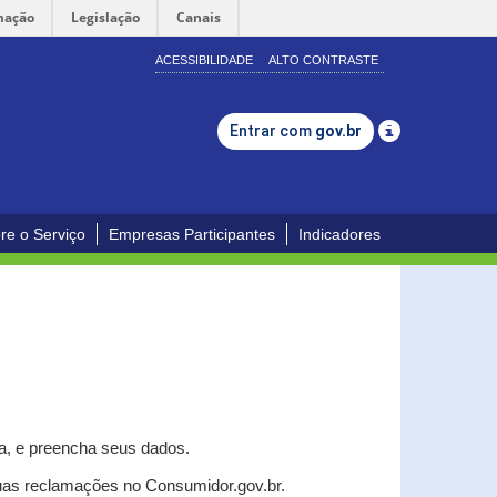
mação
Legislação
Canais
ACESSIBILIDADE
ALTO CONTRASTE
Entrar com
gov.br
re o Serviço
Empresas Participantes
Indicadores
a, e p
reencha seus dados.
uas reclamações no Consumidor.gov.br.