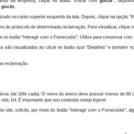
ento da empresa, clique no botão “Entrar com
gov.br
”, disponí
a
gov.br
.
lizado no canto superior esquerdo da tela. Depois, clique na opção 
o do protocolo de determinada reclamação. Para visualizar, clique 
 no botão “Interagir com o Fornecedor”. Utilize para conversar co
a são visualizadas ao clicar no botão azul “Detalhes” e também no
a reclamação.
uivos (de 1Mb cada). O nome do anexo deve possuir menos de 80 ca
 e ods, txt. É importante que seu conteúdo esteja legível.
lo site, solicite, por meio do botão “Interagir com o Fornecedor”, 