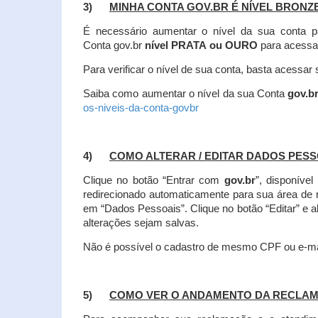
3)
MINHA CONTA GOV.BR É NÍVEL BRONZ
É necessário aumentar o nível da sua conta p
Conta gov.br
nível PRATA ou OURO
para acessa
Para verificar o nível de sua conta, basta acessa
Saiba como aumentar o nível da sua Conta
gov.b
os-niveis-da-conta-govbr
4)
COMO ALTERAR / EDITAR DADOS PES
Clique no botão “Entrar com
gov.br
”, disponíve
redirecionado automaticamente para sua área de
em “Dados Pessoais”.
Clique no botão “Editar” e 
alterações sejam salvas.
Não é possível o cadastro de mesmo CPF ou e-mai
5)
COMO VER O ANDAMENTO DA RECLA