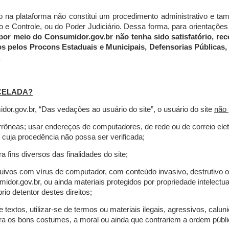
do na plataforma não constitui um procedimento administrativo e 
 Controle, ou do Poder Judiciário. Dessa forma, para orientações a
por meio do Consumidor.gov.br não tenha sido satisfatório, 
os pelos Procons Estaduais e Municipais, Defensorias Públicas, 
.
CELADA?
r.gov.br, “Das vedações ao usuário do site”, o usuário do site
não 
errôneas; usar endereços de computadores, de rede ou de correio ele
 cuja procedência não possa ser verificada;
a fins diversos das finalidades do site;
rquivos com vírus de computador, com conteúdo invasivo, destrutivo
idor.gov.br, ou ainda materiais protegidos por propriedade intelectu
io detentor destes direitos;
extos, utilizar-se de termos ou materiais ilegais, agressivos, calun
tra os bons costumes, a moral ou ainda que contrariem a ordem públi