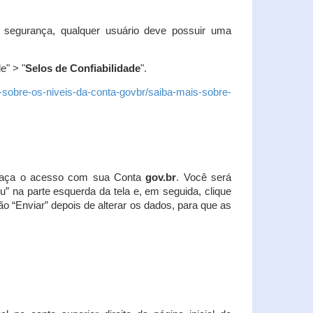
 segurança, qualquer usuário deve possuir uma
e" > "
Selos de Confiabilidade
".
s-sobre-os-niveis-da-conta-govbr/saiba-mais-sobre-
r. Faça o acesso com sua Conta
gov.br
. Você será
u” na parte esquerda da tela e, em seguida, clique
ão “Enviar” depois de alterar os dados, para que as