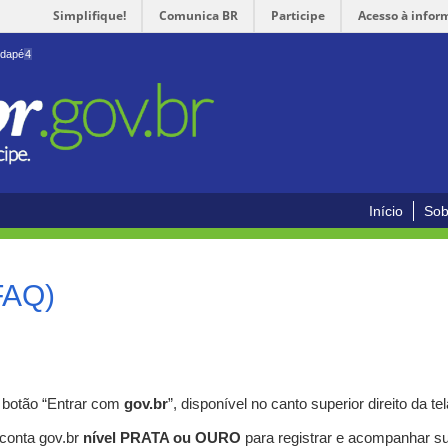
Simplifique!
Comunica BR
Participe
Acesso à infor
odapé
4
Início
Sob
FAQ)
o botão “Entrar com
gov.br
”, disponível no canto superior direito da tel
 conta gov.br
nível PRATA ou OURO
para registrar e acompanhar s