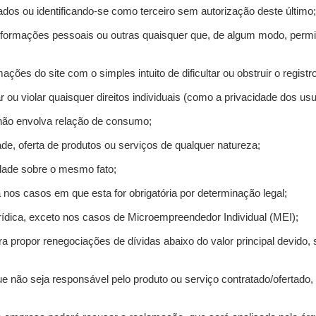
ados ou identificando-se como terceiro sem autorização deste último;
informações pessoais ou outras quaisquer que, de algum modo, permi
mações do site com o simples intuito de dificultar ou obstruir o regis
r ou violar quaisquer direitos individuais (como a privacidade dos us
 não envolva relação de consumo;
de, oferta de produtos ou serviços de qualquer natureza;
idade sobre o mesmo fato;
a nos casos em que esta for obrigatória por determinação legal;
ídica, exceto nos casos de Microempreendedor Individual (MEI);
ra propor renegociações de dívidas abaixo do valor principal devido, 
e não seja responsável pelo produto ou serviço contratado/ofertado