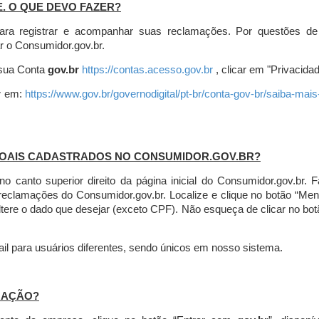
E. O QUE DEVO FAZER?
ara registrar e acompanhar suas reclamações. Por questões de
r o Consumidor.gov.br.
r sua Conta
gov.br
https://contas.acesso.gov.br
, clicar em "Privacidad
r
em:
https://www.gov.br/governodigital/pt-br/conta-gov-br/saiba-mai
SOAIS CADASTRADOS NO CONSUMIDOR.GOV.BR?
l no canto superior direito da página inicial do Consumidor.gov.b
 reclamações do Consumidor.gov.br.
Localize e clique no botão “Men
altere o dado que desejar (exceto CPF). Não esqueça de clicar no bot
l para usuários diferentes, sendo únicos em nosso sistema.
MAÇÃO?