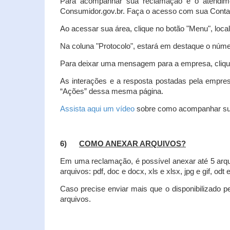
Para acompanhar sua reclamação e o atendim
Consumidor.gov.br. Faça o acesso com sua Cont
Ao acessar sua área, clique no botão "Menu", loca
Na coluna "Protocolo", estará em destaque o númer
Para deixar uma mensagem para a empresa, clique
As interações e a resposta postadas pela empres
“Ações” dessa mesma página.
Assista aqui um vídeo
sobre como acompanhar su
6)
COMO ANEXAR ARQUIVOS?
Em uma reclamação, é possível anexar até 5 arq
arquivos: pdf, doc e docx, xls e xlsx, jpg e gif, odt
Caso precise enviar mais que o disponibilizado pe
arquivos.