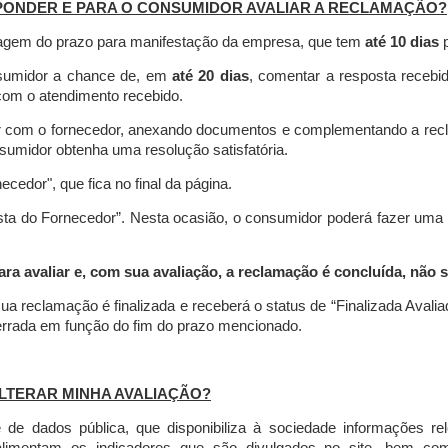
PONDER E PARA O CONSUMIDOR AVALIAR A RECLAMAÇÃO?
contagem do prazo para manifestação da empresa, que tem
até 10 dias
p
nsumidor a chance de, em
até 20 dias
, comentar a resposta recebi
o com o atendimento recebido.
agir com o fornecedor, anexando documentos e complementando a re
umidor obtenha uma resolução satisfatória.
necedor", que fica no final da página.
osta do Fornecedor”. Nesta ocasião, o consumidor poderá fazer uma
 avaliar e, com sua avaliação, a reclamação é concluída, não s
ua reclamação é finalizada
e receberá o status de “Finalizada Avali
cerrada em função do fim do prazo mencionado.
LTERAR MINHA AVALIAÇÃO?
e dados pública, que disponibiliza à sociedade informações r