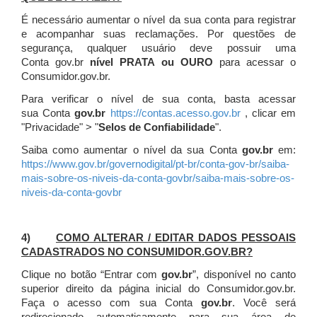
É necessário aumentar o nível da sua conta para registrar
e acompanhar suas reclamações. Por questões de
segurança, qualquer usuário deve possuir uma
Conta gov.br
nível PRATA ou OURO
para acessar o
Consumidor.gov.br.
Para verificar o nível de sua conta, basta acessar
sua Conta
gov.br
https://contas.acesso.gov.br
, clicar em
"Privacidade" > "
Selos de Confiabilidade
".
Saiba como aumentar o nível da sua Conta
gov.br
em:
https://www.gov.br/governodigital/pt-br/conta-gov-br/saiba-
mais-sobre-os-niveis-da-conta-govbr/saiba-mais-sobre-os-
niveis-da-conta-govbr
4)
COMO ALTERAR / EDITAR DADOS PESSOAIS
CADASTRADOS NO CONSUMIDOR.GOV.BR?
Clique no botão “Entrar com
gov.br
”, disponível no canto
superior direito da página inicial do Consumidor.gov.br.
Faça o acesso com sua Conta
gov.br
. Você será