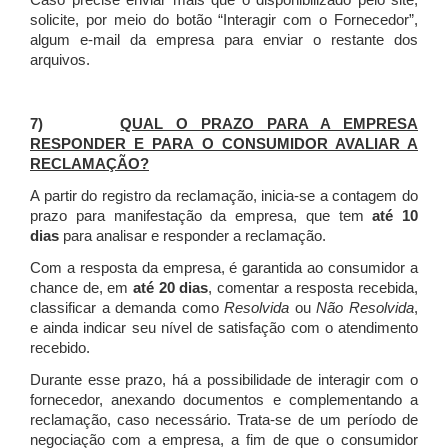
Caso precise enviar mais que o disponibilizado pelo site,
solicite, por meio do botão “Interagir com o Fornecedor”,
algum e-mail da empresa para enviar o restante dos
arquivos.
7)
QUAL O PRAZO PARA A EMPRESA
RESPONDER E PARA O CONSUMIDOR AVALIAR A
RECLAMAÇÃO?
A partir do registro da reclamação, inicia-se a contagem do
prazo para manifestação da empresa, que tem
até 10
dias
para analisar e responder a reclamação.
Com a resposta da empresa, é garantida ao consumidor a
chance de, em
até 20 dias
, comentar a resposta recebida,
classificar a demanda como
Resolvida
ou
Não Resolvida
,
e ainda indicar seu nível de satisfação com o atendimento
recebido.
Durante esse prazo, há a possibilidade de interagir com o
fornecedor, anexando documentos e complementando a
reclamação, caso necessário.
Trata-se de um período de
negociação com a empresa, a fim de que o consumidor