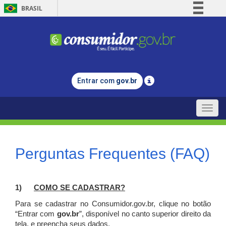
BRASIL
Simplifique!
Comunica BR
Participe
Acesso à informação
Entrar com
gov.br
Legislação
Canais
Toggle
naviga
Perguntas Frequentes (FAQ)
1)
C
OMO SE CADASTRAR?
Para se cadastrar no Consumidor.gov.br, clique no botão
“Entrar com
gov.br
”, disponível no canto superior direito da
tela, e p
reencha seus dados.