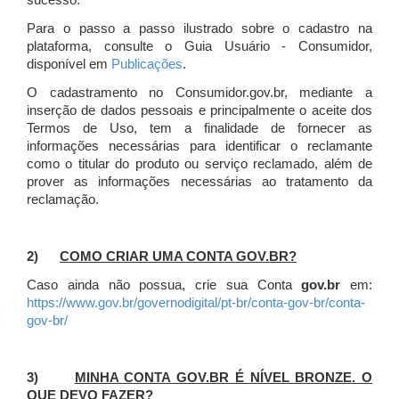
sucesso.
Para o passo a passo ilustrado sobre o cadastro na
plataforma, consulte o Guia Usuário - Consumidor,
disponível em
Publicações
.
O cadastramento no Consumidor.gov.br, mediante a
inserção de dados pessoais e principalmente o aceite dos
Termos de Uso, tem a finalidade de fornecer as
informações necessárias para identificar o reclamante
como o titular do produto ou serviço reclamado, além de
prover as informações necessárias ao tratamento da
reclamação.
2)
COMO CRIAR UMA CONTA GOV.BR?
Caso ainda não possua, crie sua Conta
gov.br
em:
https://www.gov.br/governodigital/pt-br/conta-gov-br/conta-
gov-br/
3)
MINHA CONTA GOV.BR É NÍVEL BRONZE. O
QUE DEVO FAZER?