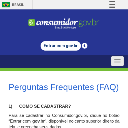
BRASIL
Simplifique!
Comunica BR
Participe
Acesso à informação
Entrar com
gov.br
Legislação
Canais
Toggle
naviga
Perguntas Frequentes (FAQ)
1)
C
OMO SE CADASTRAR?
Para se cadastrar no Consumidor.gov.br, clique no botão
“Entrar com
gov.br
”, disponível no canto superior direito da
tela, e p
reencha seus dados.