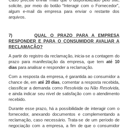
Caso precise enviar mais que o disponibilizado pelo site,
solicite, por meio do botão “Interagir com o Fornecedor”,
algum e-mail da empresa para enviar o restante dos
arquivos.
7)
QUAL O PRAZO PARA A EMPRESA
RESPONDER E PARA O CONSUMIDOR AVALIAR A
RECLAMAÇÃO?
A partir do registro da reclamação, inicia-se a contagem do
prazo para manifestação da empresa, que tem
até 10
dias
para analisar e responder a reclamação.
Com a resposta da empresa, é garantida ao consumidor a
chance de, em
até 20 dias
, comentar a resposta recebida,
classificar a demanda como
Resolvida
ou
Não Resolvida
,
e ainda indicar seu nível de satisfação com o atendimento
recebido.
Durante esse prazo, há a possibilidade de interagir com o
fornecedor, anexando documentos e complementando a
reclamação, caso necessário.
Trata-se de um período de
negociação com a empresa, a fim de que o consumidor