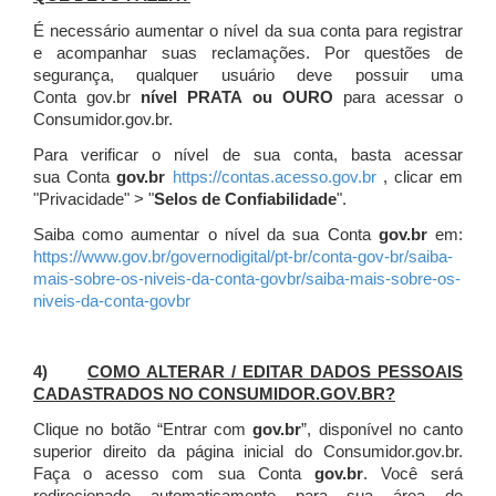
É necessário aumentar o nível da sua conta para registrar
e acompanhar suas reclamações. Por questões de
segurança, qualquer usuário deve possuir uma
Conta gov.br
nível PRATA ou OURO
para acessar o
Consumidor.gov.br.
Para verificar o nível de sua conta, basta acessar
sua Conta
gov.br
https://contas.acesso.gov.br
, clicar em
"Privacidade" > "
Selos de Confiabilidade
".
Saiba como aumentar o nível da sua Conta
gov.br
em:
https://www.gov.br/governodigital/pt-br/conta-gov-br/saiba-
mais-sobre-os-niveis-da-conta-govbr/saiba-mais-sobre-os-
niveis-da-conta-govbr
4)
COMO ALTERAR / EDITAR DADOS PESSOAIS
CADASTRADOS NO CONSUMIDOR.GOV.BR?
Clique no botão “Entrar com
gov.br
”, disponível no canto
superior direito da página inicial do Consumidor.gov.br.
Faça o acesso com sua Conta
gov.br
. Você será