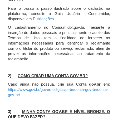
sucesso.
Para o passo a passo ilustrado sobre o cadastro na
plataforma, consulte o Guia Usuário - Consumidor,
disponível em
Publicações
.
O cadastramento no Consumidor.gov.br, mediante a
inserção de dados pessoais e principalmente o aceite dos
Termos de Uso, tem a finalidade de fornecer as
informações necessárias para identificar o reclamante
como o titular do produto ou serviço reclamado, além de
prover as informações necessárias ao tratamento da
reclamação.
2)
COMO CRIAR UMA CONTA GOV.BR?
Caso ainda não possua, crie sua Conta
gov.br
em:
https://www.gov.br/governodigital/pt-br/conta-gov-br/conta-
gov-br/
3)
MINHA CONTA GOV.BR É NÍVEL BRONZE. O
QUE DEVO FAZER?