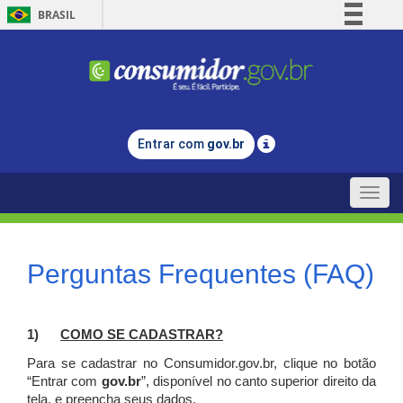
BRASIL
Simplifique!
Comunica BR
Participe
Acesso à informação
Entrar com
gov.br
Legislação
Canais
Toggle
naviga
Perguntas Frequentes (FAQ)
1)
C
OMO SE CADASTRAR?
Para se cadastrar no Consumidor.gov.br, clique no botão
“Entrar com
gov.br
”, disponível no canto superior direito da
tela, e p
reencha seus dados.