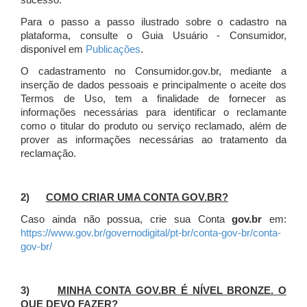
sucesso.
Para o passo a passo ilustrado sobre o cadastro na
plataforma, consulte o Guia Usuário - Consumidor,
disponível em
Publicações
.
O cadastramento no Consumidor.gov.br, mediante a
inserção de dados pessoais e principalmente o aceite dos
Termos de Uso, tem a finalidade de fornecer as
informações necessárias para identificar o reclamante
como o titular do produto ou serviço reclamado, além de
prover as informações necessárias ao tratamento da
reclamação.
2)
COMO CRIAR UMA CONTA GOV.BR?
Caso ainda não possua, crie sua Conta
gov.br
em:
https://www.gov.br/governodigital/pt-br/conta-gov-br/conta-
gov-br/
3)
MINHA CONTA GOV.BR É NÍVEL BRONZE. O
QUE DEVO FAZER?