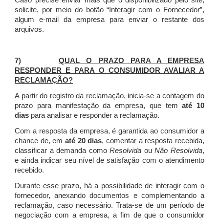
Caso precise enviar mais que o disponibilizado pelo site,
solicite, por meio do botão “Interagir com o Fornecedor”,
algum e-mail da empresa para enviar o restante dos
arquivos.
7)
QUAL O PRAZO PARA A EMPRESA
RESPONDER E PARA O CONSUMIDOR AVALIAR A
RECLAMAÇÃO?
A partir do registro da reclamação, inicia-se a contagem do
prazo para manifestação da empresa, que tem
até 10
dias
para analisar e responder a reclamação.
Com a resposta da empresa, é garantida ao consumidor a
chance de, em
até 20 dias
, comentar a resposta recebida,
classificar a demanda como
Resolvida
ou
Não Resolvida
,
e ainda indicar seu nível de satisfação com o atendimento
recebido.
Durante esse prazo, há a possibilidade de interagir com o
fornecedor, anexando documentos e complementando a
reclamação, caso necessário.
Trata-se de um período de
negociação com a empresa, a fim de que o consumidor