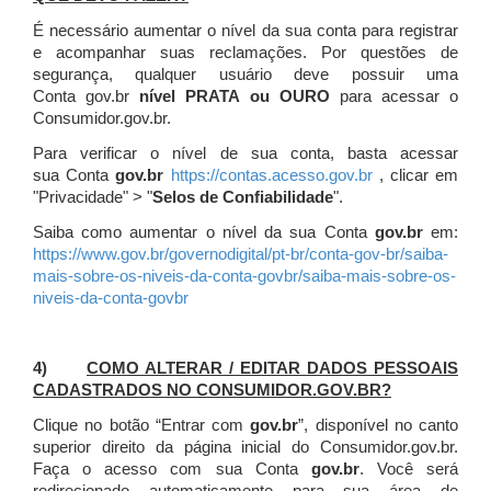
É necessário aumentar o nível da sua conta para registrar
e acompanhar suas reclamações. Por questões de
segurança, qualquer usuário deve possuir uma
Conta gov.br
nível PRATA ou OURO
para acessar o
Consumidor.gov.br.
Para verificar o nível de sua conta, basta acessar
sua Conta
gov.br
https://contas.acesso.gov.br
, clicar em
"Privacidade" > "
Selos de Confiabilidade
".
Saiba como aumentar o nível da sua Conta
gov.br
em:
https://www.gov.br/governodigital/pt-br/conta-gov-br/saiba-
mais-sobre-os-niveis-da-conta-govbr/saiba-mais-sobre-os-
niveis-da-conta-govbr
4)
COMO ALTERAR / EDITAR DADOS PESSOAIS
CADASTRADOS NO CONSUMIDOR.GOV.BR?
Clique no botão “Entrar com
gov.br
”, disponível no canto
superior direito da página inicial do Consumidor.gov.br.
Faça o acesso com sua Conta
gov.br
. Você será