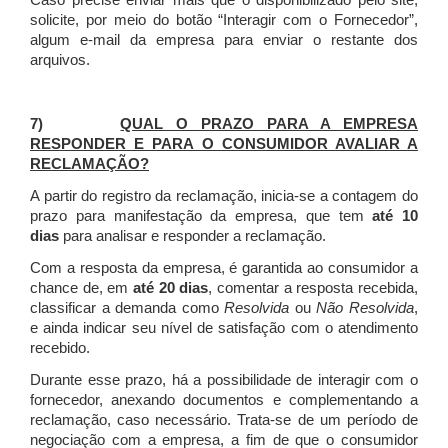
Caso precise enviar mais que o disponibilizado pelo site,
solicite, por meio do botão “Interagir com o Fornecedor”,
algum e-mail da empresa para enviar o restante dos
arquivos.
7)
QUAL O PRAZO PARA A EMPRESA
RESPONDER E PARA O CONSUMIDOR AVALIAR A
RECLAMAÇÃO?
A partir do registro da reclamação, inicia-se a contagem do
prazo para manifestação da empresa, que tem
até 10
dias
para analisar e responder a reclamação.
Com a resposta da empresa, é garantida ao consumidor a
chance de, em
até 20 dias
, comentar a resposta recebida,
classificar a demanda como
Resolvida
ou
Não Resolvida
,
e ainda indicar seu nível de satisfação com o atendimento
recebido.
Durante esse prazo, há a possibilidade de interagir com o
fornecedor, anexando documentos e complementando a
reclamação, caso necessário.
Trata-se de um período de
negociação com a empresa, a fim de que o consumidor