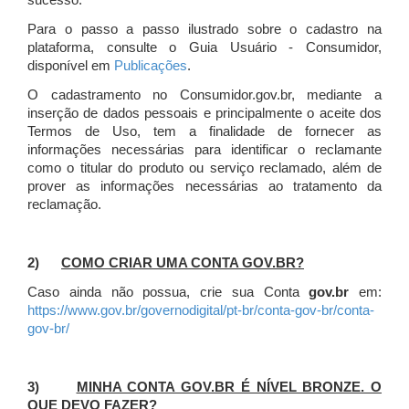
sucesso.
Para o passo a passo ilustrado sobre o cadastro na
plataforma, consulte o Guia Usuário - Consumidor,
disponível em
Publicações
.
O cadastramento no Consumidor.gov.br, mediante a
inserção de dados pessoais e principalmente o aceite dos
Termos de Uso, tem a finalidade de fornecer as
informações necessárias para identificar o reclamante
como o titular do produto ou serviço reclamado, além de
prover as informações necessárias ao tratamento da
reclamação.
2)
COMO CRIAR UMA CONTA GOV.BR?
Caso ainda não possua, crie sua Conta
gov.br
em:
https://www.gov.br/governodigital/pt-br/conta-gov-br/conta-
gov-br/
3)
MINHA CONTA GOV.BR É NÍVEL BRONZE. O
QUE DEVO FAZER?