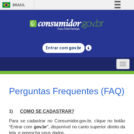
BRASIL
Simplifique!
Comunica BR
Participe
Acesso à informação
Entrar com
gov.br
Legislação
Canais
Toggle
naviga
Perguntas Frequentes (FAQ)
1)
C
OMO SE CADASTRAR?
Para se cadastrar no Consumidor.gov.br, clique no botão
“Entrar com
gov.br
”, disponível no canto superior direito da
tela, e p
reencha seus dados.