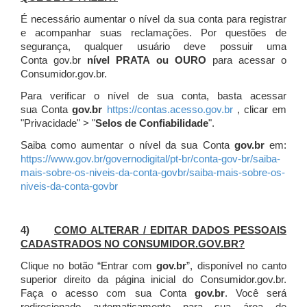
É necessário aumentar o nível da sua conta para registrar
e acompanhar suas reclamações. Por questões de
segurança, qualquer usuário deve possuir uma
Conta gov.br
nível PRATA ou OURO
para acessar o
Consumidor.gov.br.
Para verificar o nível de sua conta, basta acessar
sua Conta
gov.br
https://contas.acesso.gov.br
, clicar em
"Privacidade" > "
Selos de Confiabilidade
".
Saiba como aumentar o nível da sua Conta
gov.br
em:
https://www.gov.br/governodigital/pt-br/conta-gov-br/saiba-
mais-sobre-os-niveis-da-conta-govbr/saiba-mais-sobre-os-
niveis-da-conta-govbr
4)
COMO ALTERAR / EDITAR DADOS PESSOAIS
CADASTRADOS NO CONSUMIDOR.GOV.BR?
Clique no botão “Entrar com
gov.br
”, disponível no canto
superior direito da página inicial do Consumidor.gov.br.
Faça o acesso com sua Conta
gov.br
. Você será