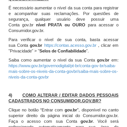
É necessário aumentar o nível da sua conta para registrar
e acompanhar suas reclamações. Por questões de
segurança, qualquer usuário deve possuir uma
Conta gov.br
nível PRATA ou OURO
para acessar o
Consumidor.gov.br.
Para verificar o nível de sua conta, basta acessar
sua Conta
gov.br
https://contas.acesso.gov.br
, clicar em
"Privacidade" > "
Selos de Confiabilidade
".
Saiba como aumentar o nível da sua Conta
gov.br
em:
https://www.gov.br/governodigital/pt-br/conta-gov-br/saiba-
mais-sobre-os-niveis-da-conta-govbr/saiba-mais-sobre-os-
niveis-da-conta-govbr
4)
COMO ALTERAR / EDITAR DADOS PESSOAIS
CADASTRADOS NO CONSUMIDOR.GOV.BR?
Clique no botão “Entrar com
gov.br
”, disponível no canto
superior direito da página inicial do Consumidor.gov.br.
Faça o acesso com sua Conta
gov.br
. Você será