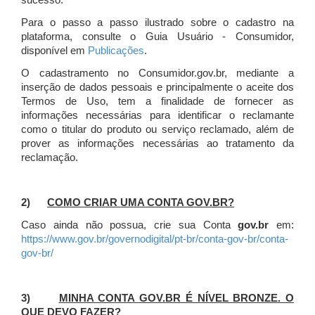
sucesso.
Para o passo a passo ilustrado sobre o cadastro na
plataforma, consulte o Guia Usuário - Consumidor,
disponível em
Publicações
.
O cadastramento no Consumidor.gov.br, mediante a
inserção de dados pessoais e principalmente o aceite dos
Termos de Uso, tem a finalidade de fornecer as
informações necessárias para identificar o reclamante
como o titular do produto ou serviço reclamado, além de
prover as informações necessárias ao tratamento da
reclamação.
2)
COMO CRIAR UMA CONTA GOV.BR?
Caso ainda não possua, crie sua Conta
gov.br
em:
https://www.gov.br/governodigital/pt-br/conta-gov-br/conta-
gov-br/
3)
MINHA CONTA GOV.BR É NÍVEL BRONZE. O
QUE DEVO FAZER?