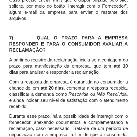
Caso precise enviar mais que o disponibilizado pelo site,
solicite, por meio do botão “Interagir com o Fornecedor”,
algum e-mail da empresa para enviar o restante dos
arquivos.
7)
QUAL O PRAZO PARA A EMPRESA
RESPONDER E PARA O CONSUMIDOR AVALIAR A
RECLAMAÇÃO?
A partir do registro da reclamação, inicia-se a contagem do
prazo para manifestação da empresa, que tem
até 10
dias
para analisar e responder a reclamação.
Com a resposta da empresa, é garantida ao consumidor a
chance de, em
até 20 dias
, comentar a resposta recebida,
classificar a demanda como
Resolvida
ou
Não Resolvida
,
e ainda indicar seu nível de satisfação com o atendimento
recebido.
Durante esse prazo, há a possibilidade de interagir com o
fornecedor, anexando documentos e complementando a
reclamação, caso necessário.
Trata-se de um período de
negociação com a empresa, a fim de que o consumidor