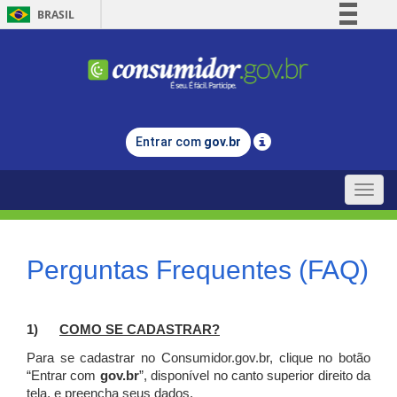
BRASIL
Simplifique!
Comunica BR
Participe
Acesso à informação
Entrar com
gov.br
Legislação
Canais
Toggle
naviga
Perguntas Frequentes (FAQ)
1)
C
OMO SE CADASTRAR?
Para se cadastrar no Consumidor.gov.br, clique no botão
“Entrar com
gov.br
”, disponível no canto superior direito da
tela, e p
reencha seus dados.