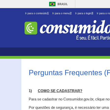
BRASIL
Ir para o conteúdo
1
Ir para o menu
2
Ir para o login
3
Ir para o r
Perguntas Frequentes (
1)
C
OMO SE CADASTRAR?
Para se cadastrar no Consumidor.gov.br, clique n
Por questões de segurança, é necessário ter uma