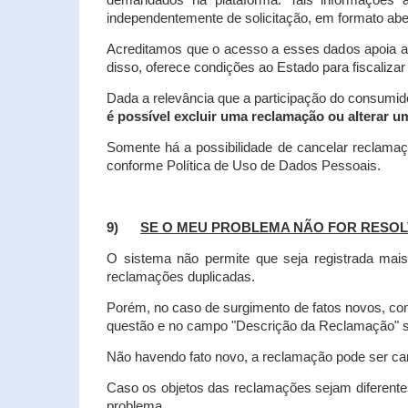
demandados na plataforma. Tais informações a
independentemente de solicitação, em formato abe
Acreditamos que o acesso a esses dados apoia a
disso, oferece condições ao Estado para fiscaliza
Dada a relevância que a participação do consumi
é possível excluir uma reclamação ou alterar u
Somente há a possibilidade de cancelar reclama
conforme Política de Uso de Dados Pessoais.
9)
SE O MEU PROBLEMA NÃO FOR RESOL
O sistema não permite que seja registrada ma
reclamações duplicadas.
Porém, no caso de surgimento de fatos novos, 
questão e no campo "Descrição da Reclamação" sej
Não havendo fato novo, a reclamação pode ser can
Caso os objetos das reclamações sejam diferent
problema.