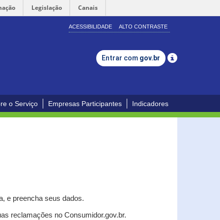
mação
Legislação
Canais
ACESSIBILIDADE
ALTO CONTRASTE
Entrar com
gov.br
re o Serviço
Empresas Participantes
Indicadores
a, e p
reencha seus dados.
uas reclamações no Consumidor.gov.br.