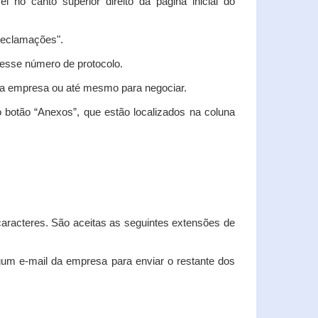
vel no canto superior direito da página inicial do
"Reclamações".
nesse número de protocolo.
m a empresa ou até mesmo para negociar.
 botão “Anexos”, que estão localizados na coluna
racteres. São aceitas as seguintes extensões de
algum e-mail da empresa para enviar o restante dos