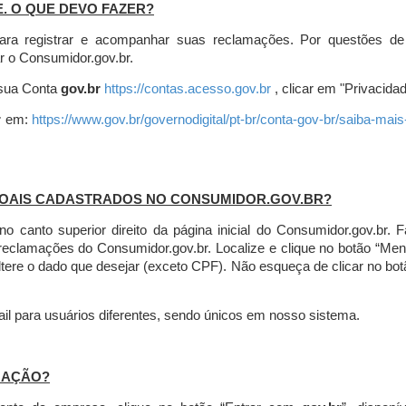
E. O QUE DEVO FAZER?
ara registrar e acompanhar suas reclamações. Por questões de
r o Consumidor.gov.br.
r sua Conta
gov.br
https://contas.acesso.gov.br
, clicar em "Privacidad
r
em:
https://www.gov.br/governodigital/pt-br/conta-gov-br/saiba-mai
SOAIS CADASTRADOS NO CONSUMIDOR.GOV.BR?
l no canto superior direito da página inicial do Consumidor.gov.b
 reclamações do Consumidor.gov.br.
Localize e clique no botão “Men
altere o dado que desejar (exceto CPF). Não esqueça de clicar no bot
l para usuários diferentes, sendo únicos em nosso sistema.
MAÇÃO?