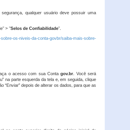
 segurança, qualquer usuário deve possuir uma
e" > "
Selos de Confiabilidade
".
s-sobre-os-niveis-da-conta-govbr/saiba-mais-sobre-
r. Faça o acesso com sua Conta
gov.br
. Você será
u” na parte esquerda da tela e, em seguida, clique
ão “Enviar” depois de alterar os dados, para que as