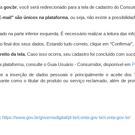
ta
gov.br
, você será redirecionado para a tela de cadastro do Consum
-mail" são únicos na plataforma
, ou seja, não existe a possibil
do na parte inferior esquerda. É necessário realizar a leitura das info
o final dos seus dados. Estando tudo correto, clique em “Confirmar”, no
eito da tela.
Caso isso ocorra, seu cadastro foi concluído com suc
a plataforma, consulte o Guia Usuário - Consumidor, disponível em
P
e a inserção de dados pessoais e principalmente o aceite dos 
amante como o titular do produto ou serviço reclamado, além de pr
:
https://www.gov.br/governodigital/pt-br/conta-gov-br/conta-gov-br/