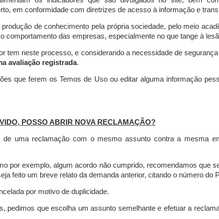
limentam os indicadores que são divulgados no site, bem com
rto, em conformidade com diretrizes de acesso à informação e transp
 produção de conhecimento pela própria sociedade, pelo meio aca
r o comportamento das empresas, especialmente no que tange à lesão 
dor tem neste processo, e considerando a necessidade de seguranç
ma avaliação registrada
.
ções que ferem os Temos de Uso ou editar alguma informação pess
VIDO, POSSO ABRIR NOVA RECLAMAÇÃO?
is de uma reclamação com o mesmo assunto contra a mesma empr
como por exemplo, algum acordo não cumprido, recomendamos que s
a feito um breve relato da demanda anterior, citando o número do 
celada por motivo de duplicidade.
es, pedimos que escolha um assunto semelhante e efetuar a reclam