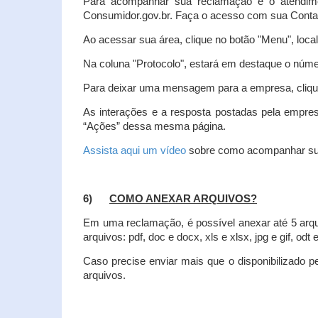
Para acompanhar sua reclamação e o atendim
Consumidor.gov.br. Faça o acesso com sua Cont
Ao acessar sua área, clique no botão "Menu", loca
Na coluna "Protocolo", estará em destaque o númer
Para deixar uma mensagem para a empresa, clique
As interações e a resposta postadas pela empres
“Ações” dessa mesma página.
Assista aqui um vídeo
sobre como acompanhar su
6)
COMO ANEXAR ARQUIVOS?
Em uma reclamação, é possível anexar até 5 arq
arquivos: pdf, doc e docx, xls e xlsx, jpg e gif, odt
Caso precise enviar mais que o disponibilizado pe
arquivos.