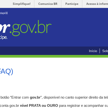
Simplifique!
Comunica BR
Participe
Acesso à infor
odapé
4
Início
Sob
FAQ)
o botão “Entrar com
gov.br
”, disponível no canto superior direito da tel
 conta gov.br
nível PRATA ou OURO
para registrar e acompanhar s