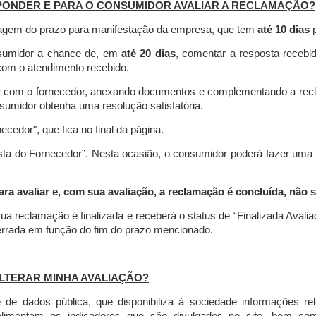
PONDER E PARA O CONSUMIDOR AVALIAR A RECLAMAÇÃO?
contagem do prazo para manifestação da empresa, que tem
até 10 dias
p
nsumidor a chance de, em
até 20 dias
, comentar a resposta recebi
o com o atendimento recebido.
agir com o fornecedor, anexando documentos e complementando a re
umidor obtenha uma resolução satisfatória.
necedor", que fica no final da página.
osta do Fornecedor”. Nesta ocasião, o consumidor poderá fazer uma
 avaliar e, com sua avaliação, a reclamação é concluída, não s
ua reclamação é finalizada
e receberá o status de “Finalizada Avali
cerrada em função do fim do prazo mencionado.
LTERAR MINHA AVALIAÇÃO?
e dados pública, que disponibiliza à sociedade informações r