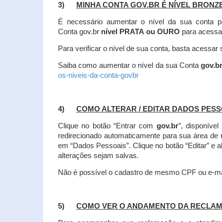
3)
MINHA CONTA GOV.BR É NÍVEL BRONZ
É necessário aumentar o nível da sua conta p
Conta gov.br
nível PRATA ou OURO
para acessa
Para verificar o nível de sua conta, basta acessa
Saiba como aumentar o nível da sua Conta
gov.b
os-niveis-da-conta-govbr
4)
COMO ALTERAR / EDITAR DADOS PES
Clique no botão “Entrar com
gov.br
”, disponíve
redirecionado automaticamente para sua área de
em “Dados Pessoais”.
Clique no botão “Editar” e 
alterações sejam salvas.
Não é possível o cadastro de mesmo CPF ou e-mai
5)
COMO VER O ANDAMENTO DA RECLA