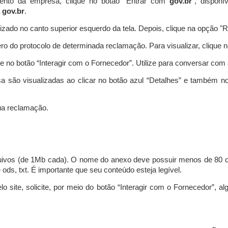
ento da empresa, clique no botão “Entrar com
gov.br
”, disponí
a
gov.br
.
lizado no canto superior esquerdo da tela. Depois, clique na opção 
o do protocolo de determinada reclamação. Para visualizar, clique 
 no botão “Interagir com o Fornecedor”. Utilize para conversar co
a são visualizadas ao clicar no botão azul “Detalhes” e também no
a reclamação.
uivos (de 1Mb cada). O nome do anexo deve possuir menos de 80 ca
 e ods, txt. É importante que seu conteúdo esteja legível.
lo site, solicite, por meio do botão “Interagir com o Fornecedor”, 