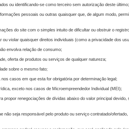
ados ou identificando-se como terceiro sem autorização deste último;
informações pessoais ou outras quaisquer que, de algum modo, permi
mações do site com o simples intuito de dificultar ou obstruir o regis
r ou violar quaisquer direitos individuais (como a privacidade dos us
 não envolva relação de consumo;
de, oferta de produtos ou serviços de qualquer natureza;
idade sobre o mesmo fato;
a nos casos em que esta for obrigatória por determinação legal;
ídica, exceto nos casos de Microempreendedor Individual (MEI);
ra propor renegociações de dívidas abaixo do valor principal devido, 
e não seja responsável pelo produto ou serviço contratado/ofertado