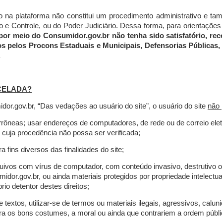
do na plataforma não constitui um procedimento administrativo e 
 Controle, ou do Poder Judiciário. Dessa forma, para orientações a
por meio do Consumidor.gov.br não tenha sido satisfatório, 
os pelos Procons Estaduais e Municipais, Defensorias Públicas, 
.
CELADA?
r.gov.br, “Das vedações ao usuário do site”, o usuário do site
não 
errôneas; usar endereços de computadores, de rede ou de correio ele
 cuja procedência não possa ser verificada;
a fins diversos das finalidades do site;
rquivos com vírus de computador, com conteúdo invasivo, destrutivo
idor.gov.br, ou ainda materiais protegidos por propriedade intelectu
io detentor destes direitos;
extos, utilizar-se de termos ou materiais ilegais, agressivos, calun
tra os bons costumes, a moral ou ainda que contrariem a ordem públi