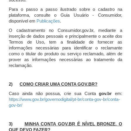
sucesso.
Para o passo a passo ilustrado sobre o cadastro na
plataforma, consulte o Guia Usuário - Consumidor,
disponível em
Publicações
.
O cadastramento no Consumidor.gov.br, mediante a
inserção de dados pessoais e principalmente o aceite dos
Termos de Uso, tem a finalidade de fornecer as
informações necessárias para identificar o reclamante
como o titular do produto ou serviço reclamado, além de
prover as informações necessárias ao tratamento da
reclamação.
2)
COMO CRIAR UMA CONTA GOV.BR?
Caso ainda não possua, crie sua Conta
gov.br
em:
https://www.gov.br/governodigital/pt-br/conta-gov-br/conta-
gov-br/
3)
MINHA CONTA GOV.BR É NÍVEL BRONZE. O
QUE DEVO FAZER?