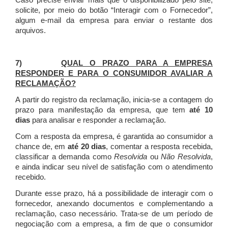
Caso precise enviar mais que o disponibilizado pelo site,
solicite, por meio do botão “Interagir com o Fornecedor”,
algum e-mail da empresa para enviar o restante dos
arquivos.
7)
QUAL O PRAZO PARA A EMPRESA
RESPONDER E PARA O CONSUMIDOR AVALIAR A
RECLAMAÇÃO?
A partir do registro da reclamação, inicia-se a contagem do
prazo para manifestação da empresa, que tem
até 10
dias
para analisar e responder a reclamação.
Com a resposta da empresa, é garantida ao consumidor a
chance de, em
até 20 dias
, comentar a resposta recebida,
classificar a demanda como
Resolvida
ou
Não Resolvida
,
e ainda indicar seu nível de satisfação com o atendimento
recebido.
Durante esse prazo, há a possibilidade de interagir com o
fornecedor, anexando documentos e complementando a
reclamação, caso necessário.
Trata-se de um período de
negociação com a empresa, a fim de que o consumidor