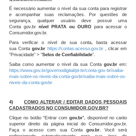
É necessário aumentar o nível da sua conta para registrar
e acompanhar suas reclamações. Por questões de
segurança, qualquer usuário deve possuir uma
Conta gov.br
nível PRATA ou OURO
para acessar o
Consumidor.gov.br.
Para verificar o nível de sua conta, basta acessar
sua Conta
gov.br
https://contas.acesso.gov.br
, clicar em
"Privacidade" > "
Selos de Confiabilidade
".
Saiba como aumentar o nível da sua Conta
gov.br
em:
https://www.gov.br/governodigital/pt-br/conta-gov-br/saiba-
mais-sobre-os-niveis-da-conta-govbr/saiba-mais-sobre-os-
niveis-da-conta-govbr
4)
COMO ALTERAR / EDITAR DADOS PESSOAIS
CADASTRADOS NO CONSUMIDOR.GOV.BR?
Clique no botão “Entrar com
gov.br
”, disponível no canto
superior direito da página inicial do Consumidor.gov.br.
Faça o acesso com sua Conta
gov.br
. Você será