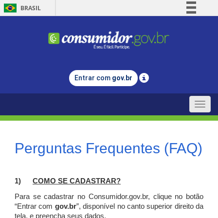
BRASIL
Simplifique!
Comunica BR
Participe
Acesso à informação
Entrar com
gov.br
Legislação
Canais
Toggle
naviga
Perguntas Frequentes (FAQ)
1)
C
OMO SE CADASTRAR?
Para se cadastrar no Consumidor.gov.br, clique no botão
“Entrar com
gov.br
”, disponível no canto superior direito da
tela, e p
reencha seus dados.