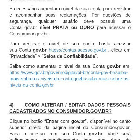
É necessário aumentar o nível da sua conta para registrar
e acompanhar suas reclamações. Por questões de
segurança, qualquer usuário deve possuir uma
Conta gov.br
nível PRATA ou OURO
para acessar o
Consumidor.gov.br.
Para verificar o nível de sua conta, basta acessar
sua Conta
gov.br
https://contas.acesso.gov.br
, clicar em
"Privacidade" > "
Selos de Confiabilidade
".
Saiba como aumentar o nível da sua Conta
gov.br
em:
https://www.gov.br/governodigital/pt-br/conta-gov-br/saiba-
mais-sobre-os-niveis-da-conta-govbr/saiba-mais-sobre-os-
niveis-da-conta-govbr
4)
COMO ALTERAR / EDITAR DADOS PESSOAIS
CADASTRADOS NO CONSUMIDOR.GOV.BR?
Clique no botão “Entrar com
gov.br
”, disponível no canto
superior direito da página inicial do Consumidor.gov.br.
Faça o acesso com sua Conta
gov.br
. Você será