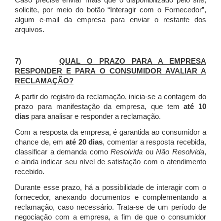
Caso precise enviar mais que o disponibilizado pelo site,
solicite, por meio do botão “Interagir com o Fornecedor”,
algum e-mail da empresa para enviar o restante dos
arquivos.
7)
QUAL O PRAZO PARA A EMPRESA
RESPONDER E PARA O CONSUMIDOR AVALIAR A
RECLAMAÇÃO?
A partir do registro da reclamação, inicia-se a contagem do
prazo para manifestação da empresa, que tem
até 10
dias
para analisar e responder a reclamação.
Com a resposta da empresa, é garantida ao consumidor a
chance de, em
até 20 dias
, comentar a resposta recebida,
classificar a demanda como
Resolvida
ou
Não Resolvida
,
e ainda indicar seu nível de satisfação com o atendimento
recebido.
Durante esse prazo, há a possibilidade de interagir com o
fornecedor, anexando documentos e complementando a
reclamação, caso necessário.
Trata-se de um período de
negociação com a empresa, a fim de que o consumidor