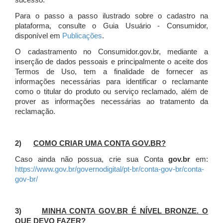
sucesso.
Para o passo a passo ilustrado sobre o cadastro na
plataforma, consulte o Guia Usuário - Consumidor,
disponível em
Publicações
.
O cadastramento no Consumidor.gov.br, mediante a
inserção de dados pessoais e principalmente o aceite dos
Termos de Uso, tem a finalidade de fornecer as
informações necessárias para identificar o reclamante
como o titular do produto ou serviço reclamado, além de
prover as informações necessárias ao tratamento da
reclamação.
2)
COMO CRIAR UMA CONTA GOV.BR?
Caso ainda não possua, crie sua Conta
gov.br
em:
https://www.gov.br/governodigital/pt-br/conta-gov-br/conta-
gov-br/
3)
MINHA CONTA GOV.BR É NÍVEL BRONZE. O
QUE DEVO FAZER?