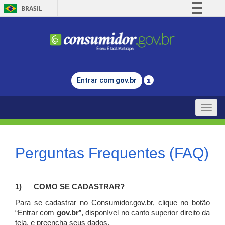
BRASIL
Simplifique!
Comunica BR
Participe
Acesso à informação
Entrar com
gov.br
Legislação
Canais
Toggle
naviga
Perguntas Frequentes (FAQ)
1)
C
OMO SE CADASTRAR?
Para se cadastrar no Consumidor.gov.br, clique no botão
“Entrar com
gov.br
”, disponível no canto superior direito da
tela, e p
reencha seus dados.