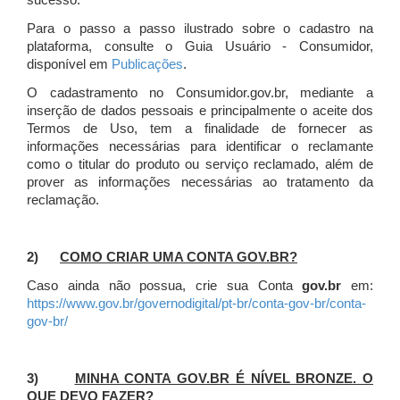
sucesso.
Para o passo a passo ilustrado sobre o cadastro na
plataforma, consulte o Guia Usuário - Consumidor,
disponível em
Publicações
.
O cadastramento no Consumidor.gov.br, mediante a
inserção de dados pessoais e principalmente o aceite dos
Termos de Uso, tem a finalidade de fornecer as
informações necessárias para identificar o reclamante
como o titular do produto ou serviço reclamado, além de
prover as informações necessárias ao tratamento da
reclamação.
2)
COMO CRIAR UMA CONTA GOV.BR?
Caso ainda não possua, crie sua Conta
gov.br
em:
https://www.gov.br/governodigital/pt-br/conta-gov-br/conta-
gov-br/
3)
MINHA CONTA GOV.BR É NÍVEL BRONZE. O
QUE DEVO FAZER?