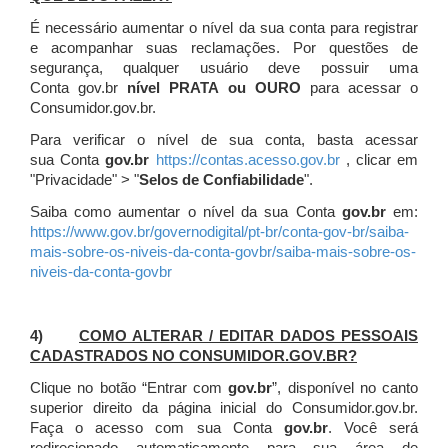
É necessário aumentar o nível da sua conta para registrar
e acompanhar suas reclamações. Por questões de
segurança, qualquer usuário deve possuir uma
Conta gov.br
nível PRATA ou OURO
para acessar o
Consumidor.gov.br.
Para verificar o nível de sua conta, basta acessar
sua Conta
gov.br
https://contas.acesso.gov.br
, clicar em
"Privacidade" > "
Selos de Confiabilidade
".
Saiba como aumentar o nível da sua Conta
gov.br
em:
https://www.gov.br/governodigital/pt-br/conta-gov-br/saiba-
mais-sobre-os-niveis-da-conta-govbr/saiba-mais-sobre-os-
niveis-da-conta-govbr
4)
COMO ALTERAR / EDITAR DADOS PESSOAIS
CADASTRADOS NO CONSUMIDOR.GOV.BR?
Clique no botão “Entrar com
gov.br
”, disponível no canto
superior direito da página inicial do Consumidor.gov.br.
Faça o acesso com sua Conta
gov.br
. Você será