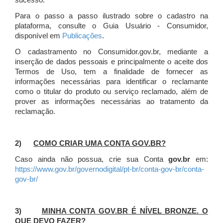
sucesso.
Para o passo a passo ilustrado sobre o cadastro na
plataforma, consulte o Guia Usuário - Consumidor,
disponível em
Publicações
.
O cadastramento no Consumidor.gov.br, mediante a
inserção de dados pessoais e principalmente o aceite dos
Termos de Uso, tem a finalidade de fornecer as
informações necessárias para identificar o reclamante
como o titular do produto ou serviço reclamado, além de
prover as informações necessárias ao tratamento da
reclamação.
2)
COMO CRIAR UMA CONTA GOV.BR?
Caso ainda não possua, crie sua Conta
gov.br
em:
https://www.gov.br/governodigital/pt-br/conta-gov-br/conta-
gov-br/
3)
MINHA CONTA GOV.BR É NÍVEL BRONZE. O
QUE DEVO FAZER?