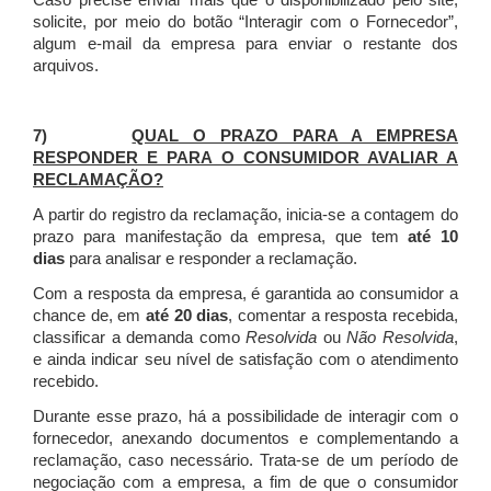
Caso precise enviar mais que o disponibilizado pelo site,
solicite, por meio do botão “Interagir com o Fornecedor”,
algum e-mail da empresa para enviar o restante dos
arquivos.
7)
QUAL O PRAZO PARA A EMPRESA
RESPONDER E PARA O CONSUMIDOR AVALIAR A
RECLAMAÇÃO?
A partir do registro da reclamação, inicia-se a contagem do
prazo para manifestação da empresa, que tem
até 10
dias
para analisar e responder a reclamação.
Com a resposta da empresa, é garantida ao consumidor a
chance de, em
até 20 dias
, comentar a resposta recebida,
classificar a demanda como
Resolvida
ou
Não Resolvida
,
e ainda indicar seu nível de satisfação com o atendimento
recebido.
Durante esse prazo, há a possibilidade de interagir com o
fornecedor, anexando documentos e complementando a
reclamação, caso necessário.
Trata-se de um período de
negociação com a empresa, a fim de que o consumidor