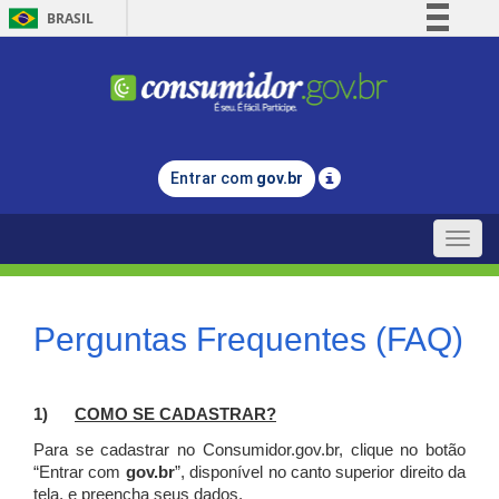
BRASIL
Simplifique!
Comunica BR
Participe
Acesso à informação
Entrar com
gov.br
Legislação
Canais
Toggle
naviga
Perguntas Frequentes (FAQ)
1)
C
OMO SE CADASTRAR?
Para se cadastrar no Consumidor.gov.br, clique no botão
“Entrar com
gov.br
”, disponível no canto superior direito da
tela, e p
reencha seus dados.