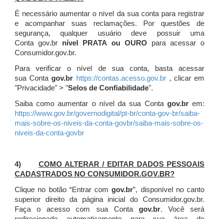
É necessário aumentar o nível da sua conta para registrar
e acompanhar suas reclamações. Por questões de
segurança, qualquer usuário deve possuir uma
Conta gov.br
nível PRATA ou OURO
para acessar o
Consumidor.gov.br.
Para verificar o nível de sua conta, basta acessar
sua Conta
gov.br
https://contas.acesso.gov.br
, clicar em
"Privacidade" > "
Selos de Confiabilidade
".
Saiba como aumentar o nível da sua Conta
gov.br
em:
https://www.gov.br/governodigital/pt-br/conta-gov-br/saiba-
mais-sobre-os-niveis-da-conta-govbr/saiba-mais-sobre-os-
niveis-da-conta-govbr
4)
COMO ALTERAR / EDITAR DADOS PESSOAIS
CADASTRADOS NO CONSUMIDOR.GOV.BR?
Clique no botão “Entrar com
gov.br
”, disponível no canto
superior direito da página inicial do Consumidor.gov.br.
Faça o acesso com sua Conta
gov.br
. Você será