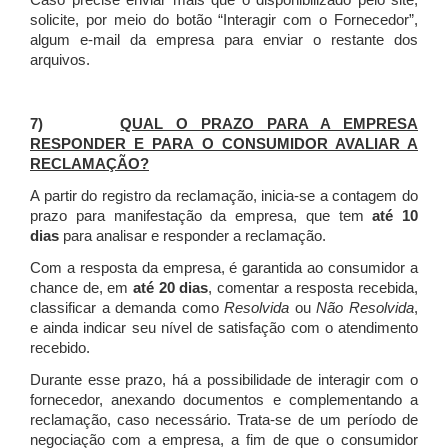
Caso precise enviar mais que o disponibilizado pelo site,
solicite, por meio do botão “Interagir com o Fornecedor”,
algum e-mail da empresa para enviar o restante dos
arquivos.
7)
QUAL O PRAZO PARA A EMPRESA
RESPONDER E PARA O CONSUMIDOR AVALIAR A
RECLAMAÇÃO?
A partir do registro da reclamação, inicia-se a contagem do
prazo para manifestação da empresa, que tem
até 10
dias
para analisar e responder a reclamação.
Com a resposta da empresa, é garantida ao consumidor a
chance de, em
até 20 dias
, comentar a resposta recebida,
classificar a demanda como
Resolvida
ou
Não Resolvida
,
e ainda indicar seu nível de satisfação com o atendimento
recebido.
Durante esse prazo, há a possibilidade de interagir com o
fornecedor, anexando documentos e complementando a
reclamação, caso necessário.
Trata-se de um período de
negociação com a empresa, a fim de que o consumidor