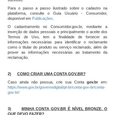
sucesso.
Para o passo a passo ilustrado sobre o cadastro na
plataforma, consulte o Guia Usuário - Consumidor,
disponível em
Publicações
.
O cadastramento no Consumidor.gov.br, mediante a
inserção de dados pessoais e principalmente o aceite dos
Termos de Uso, tem a finalidade de fornecer as
informações necessárias para identificar o reclamante
como o titular do produto ou serviço reclamado, além de
prover as informações necessárias ao tratamento da
reclamação.
2)
COMO CRIAR UMA CONTA GOV.BR?
Caso ainda não possua, crie sua Conta
gov.br
em:
https://www.gov.br/governodigital/pt-br/conta-gov-br/conta-
gov-br/
3)
MINHA CONTA GOV.BR É NÍVEL BRONZE. O
QUE DEVO FAZER?