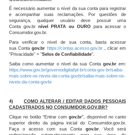
É necessário aumentar o nível da sua conta para registrar
e acompanhar suas reclamações. Por questões de
segurança, qualquer usuário deve possuir uma
Conta gov.br
nível PRATA ou OURO
para acessar o
Consumidor.gov.br.
Para verificar o nível de sua conta, basta acessar
sua Conta
gov.br
https://contas.acesso.gov.br
, clicar em
"Privacidade" > "
Selos de Confiabilidade
".
Saiba como aumentar o nível da sua Conta
gov.br
em:
https://www.gov.br/governodigital/pt-br/conta-gov-br/saiba-
mais-sobre-os-niveis-da-conta-govbr/saiba-mais-sobre-os-
niveis-da-conta-govbr
4)
COMO ALTERAR / EDITAR DADOS PESSOAIS
CADASTRADOS NO CONSUMIDOR.GOV.BR?
Clique no botão “Entrar com
gov.br
”, disponível no canto
superior direito da página inicial do Consumidor.gov.br.
Faça o acesso com sua Conta
gov.br
. Você será