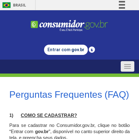
BRASIL
Simplifique!
Comunica BR
Participe
Acesso à informação
Entrar com
gov.br
Legislação
Canais
Toggle
naviga
Perguntas Frequentes (FAQ)
1)
C
OMO SE CADASTRAR?
Para se cadastrar no Consumidor.gov.br, clique no botão
“Entrar com
gov.br
”, disponível no canto superior direito da
tela, e p
reencha seus dados.