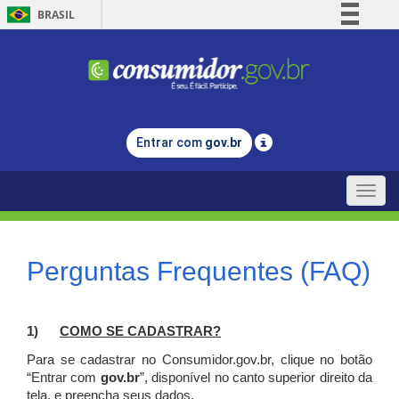
BRASIL
Simplifique!
Comunica BR
Participe
Acesso à informação
Entrar com
gov.br
Legislação
Canais
Toggle
naviga
Perguntas Frequentes (FAQ)
1)
C
OMO SE CADASTRAR?
Para se cadastrar no Consumidor.gov.br, clique no botão
“Entrar com
gov.br
”, disponível no canto superior direito da
tela, e p
reencha seus dados.