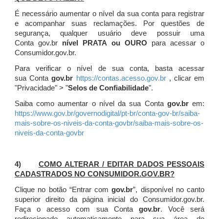
É necessário aumentar o nível da sua conta para registrar
e acompanhar suas reclamações. Por questões de
segurança, qualquer usuário deve possuir uma
Conta gov.br
nível PRATA ou OURO
para acessar o
Consumidor.gov.br.
Para verificar o nível de sua conta, basta acessar
sua Conta
gov.br
https://contas.acesso.gov.br
, clicar em
"Privacidade" > "
Selos de Confiabilidade
".
Saiba como aumentar o nível da sua Conta
gov.br
em:
https://www.gov.br/governodigital/pt-br/conta-gov-br/saiba-
mais-sobre-os-niveis-da-conta-govbr/saiba-mais-sobre-os-
niveis-da-conta-govbr
4)
COMO ALTERAR / EDITAR DADOS PESSOAIS
CADASTRADOS NO CONSUMIDOR.GOV.BR?
Clique no botão “Entrar com
gov.br
”, disponível no canto
superior direito da página inicial do Consumidor.gov.br.
Faça o acesso com sua Conta
gov.br
. Você será