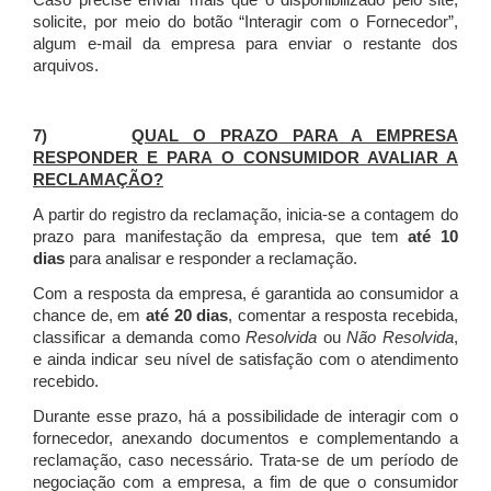
Caso precise enviar mais que o disponibilizado pelo site,
solicite, por meio do botão “Interagir com o Fornecedor”,
algum e-mail da empresa para enviar o restante dos
arquivos.
7)
QUAL O PRAZO PARA A EMPRESA
RESPONDER E PARA O CONSUMIDOR AVALIAR A
RECLAMAÇÃO?
A partir do registro da reclamação, inicia-se a contagem do
prazo para manifestação da empresa, que tem
até 10
dias
para analisar e responder a reclamação.
Com a resposta da empresa, é garantida ao consumidor a
chance de, em
até 20 dias
, comentar a resposta recebida,
classificar a demanda como
Resolvida
ou
Não Resolvida
,
e ainda indicar seu nível de satisfação com o atendimento
recebido.
Durante esse prazo, há a possibilidade de interagir com o
fornecedor, anexando documentos e complementando a
reclamação, caso necessário.
Trata-se de um período de
negociação com a empresa, a fim de que o consumidor