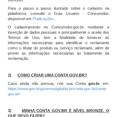
sucesso.
Para o passo a passo ilustrado sobre o cadastro na
plataforma, consulte o Guia Usuário - Consumidor,
disponível em
Publicações
.
O cadastramento no Consumidor.gov.br, mediante a
inserção de dados pessoais e principalmente o aceite dos
Termos de Uso, tem a finalidade de fornecer as
informações necessárias para identificar o reclamante
como o titular do produto ou serviço reclamado, além de
prover as informações necessárias ao tratamento da
reclamação.
2)
COMO CRIAR UMA CONTA GOV.BR?
Caso ainda não possua, crie sua Conta
gov.br
em:
https://www.gov.br/governodigital/pt-br/conta-gov-br/conta-
gov-br/
3)
MINHA CONTA GOV.BR É NÍVEL BRONZE. O
QUE DEVO FAZER?