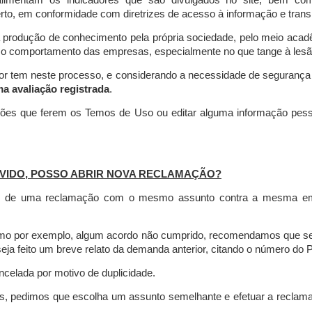
limentam os indicadores que são divulgados no site, bem com
rto, em conformidade com diretrizes de acesso à informação e transp
 produção de conhecimento pela própria sociedade, pelo meio aca
r o comportamento das empresas, especialmente no que tange à lesão 
dor tem neste processo, e considerando a necessidade de seguranç
ma avaliação registrada
.
ções que ferem os Temos de Uso ou editar alguma informação pess
VIDO, POSSO ABRIR NOVA RECLAMAÇÃO?
is de uma reclamação com o mesmo assunto contra a mesma empr
como por exemplo, algum acordo não cumprido, recomendamos que s
a feito um breve relato da demanda anterior, citando o número do 
celada por motivo de duplicidade.
es, pedimos que escolha um assunto semelhante e efetuar a reclam