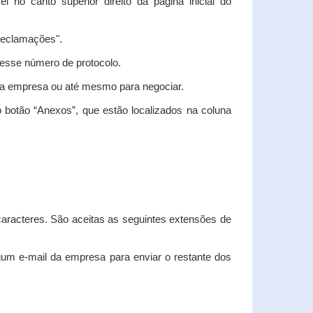
vel no canto superior direito da página inicial do
"Reclamações".
nesse número de protocolo.
m a empresa ou até mesmo para negociar.
 botão “Anexos”, que estão localizados na coluna
racteres. São aceitas as seguintes extensões de
algum e-mail da empresa para enviar o restante dos