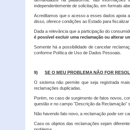
demandados na plataforma. Tais informações a
independentemente de solicitação, em formato abe
Acreditamos que o acesso a esses dados apoia a
disso, oferece condições ao Estado para fiscaliza
Dada a relevância que a participação do consumi
é possível excluir uma reclamação ou alterar u
Somente há a possibilidade de cancelar reclama
conforme Política de Uso de Dados Pessoais.
9)
SE O MEU PROBLEMA NÃO FOR RESOL
O sistema não permite que seja registrada ma
reclamações duplicadas.
Porém, no caso de surgimento de fatos novos, 
questão e no campo "Descrição da Reclamação" sej
Não havendo fato novo, a reclamação pode ser can
Caso os objetos das reclamações sejam diferent
problema.