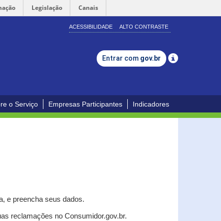
mação
Legislação
Canais
ACESSIBILIDADE
ALTO CONTRASTE
Entrar com
gov.br
re o Serviço
Empresas Participantes
Indicadores
a, e p
reencha seus dados.
uas reclamações no Consumidor.gov.br.