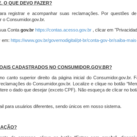
E. O QUE DEVO FAZER?
ara registrar e acompanhar suas reclamações. Por questões de
r o Consumidor.gov.br.
r sua Conta
gov.br
https://contas.acesso.gov.br
, clicar em "Privacidad
r
em:
https://www.gov.br/governodigital/pt-br/conta-gov-br/saiba-mai
SOAIS CADASTRADOS NO CONSUMIDOR.GOV.BR?
l no canto superior direito da página inicial do Consumidor.gov.b
 reclamações do Consumidor.gov.br.
Localize e clique no botão “Men
altere o dado que desejar (exceto CPF). Não esqueça de clicar no bot
l para usuários diferentes, sendo únicos em nosso sistema.
MAÇÃO?