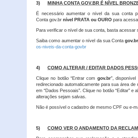
3)
MINHA CONTA GOV.BR É NÍVEL BRONZ
É necessário aumentar o nível da sua conta p
Conta gov.br
nível PRATA ou OURO
para acessa
Para verificar o nível de sua conta, basta acessa
Saiba como aumentar o nível da sua Conta
gov.b
os-niveis-da-conta-govbr
4)
COMO ALTERAR / EDITAR DADOS PES
Clique no botão “Entrar com
gov.br
”, disponíve
redirecionado automaticamente para sua área de
em “Dados Pessoais”.
Clique no botão “Editar” e 
alterações sejam salvas.
Não é possível o cadastro de mesmo CPF ou e-mai
5)
COMO VER O ANDAMENTO DA RECLA