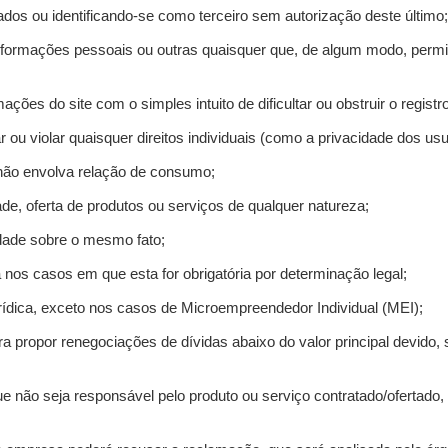
ados ou identificando-se como terceiro sem autorização deste último;
informações pessoais ou outras quaisquer que, de algum modo, permi
mações do site com o simples intuito de dificultar ou obstruir o regis
r ou violar quaisquer direitos individuais (como a privacidade dos us
 não envolva relação de consumo;
de, oferta de produtos ou serviços de qualquer natureza;
idade sobre o mesmo fato;
a nos casos em que esta for obrigatória por determinação legal;
ídica, exceto nos casos de Microempreendedor Individual (MEI);
ra propor renegociações de dívidas abaixo do valor principal devido, 
e não seja responsável pelo produto ou serviço contratado/ofertado