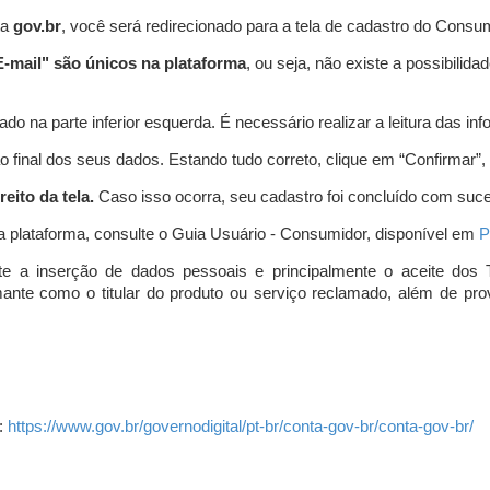
ta
gov.br
, você será redirecionado para a tela de cadastro do Consum
-mail" são únicos na plataforma
, ou seja, não existe a possibil
do na parte inferior esquerda. É necessário realizar a leitura das info
o final dos seus dados. Estando tudo correto, clique em “Confirmar”, no
eito da tela.
Caso isso ocorra, seu cadastro foi concluído com suc
a plataforma, consulte o Guia Usuário - Consumidor, disponível em
P
e a inserção de dados pessoais e principalmente o aceite dos 
amante como o titular do produto ou serviço reclamado, além de pr
:
https://www.gov.br/governodigital/pt-br/conta-gov-br/conta-gov-br/