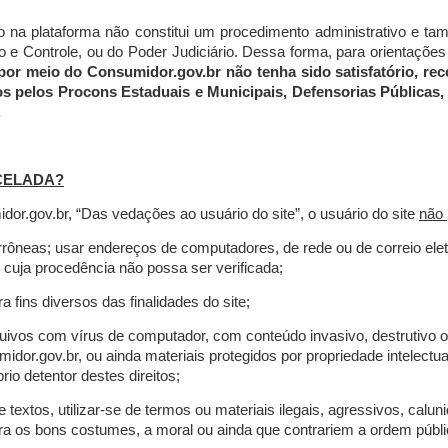
do na plataforma não constitui um procedimento administrativo e 
 Controle, ou do Poder Judiciário. Dessa forma, para orientações a
por meio do Consumidor.gov.br não tenha sido satisfatório, 
os pelos Procons Estaduais e Municipais, Defensorias Públicas, 
.
CELADA?
r.gov.br, “Das vedações ao usuário do site”, o usuário do site
não 
errôneas; usar endereços de computadores, de rede ou de correio ele
 cuja procedência não possa ser verificada;
a fins diversos das finalidades do site;
rquivos com vírus de computador, com conteúdo invasivo, destrutivo
idor.gov.br, ou ainda materiais protegidos por propriedade intelectu
io detentor destes direitos;
extos, utilizar-se de termos ou materiais ilegais, agressivos, calun
tra os bons costumes, a moral ou ainda que contrariem a ordem públi