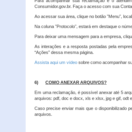
Para acompanhar sua reclamação e o atendim
Consumidor.gov.br. Faça o acesso com sua Cont
Ao acessar sua área, clique no botão "Menu", loca
Na coluna "Protocolo", estará em destaque o númer
Para deixar uma mensagem para a empresa, clique
As interações e a resposta postadas pela empres
“Ações” dessa mesma página.
Assista aqui um vídeo
sobre como acompanhar su
6)
COMO ANEXAR ARQUIVOS?
Em uma reclamação, é possível anexar até 5 arq
arquivos: pdf, doc e docx, xls e xlsx, jpg e gif, odt
Caso precise enviar mais que o disponibilizado pe
arquivos.