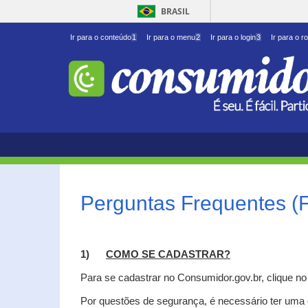
BRASIL
Ir para o conteúdo
1
Ir para o menu
2
Ir para o login
3
Ir para o r
Perguntas Frequentes (
1)
C
OMO SE CADASTRAR?
Para se cadastrar no Consumidor.gov.br, clique n
Por questões de segurança, é necessário ter uma