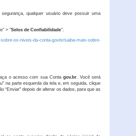
 segurança, qualquer usuário deve possuir uma
e" > "
Selos de Confiabilidade
".
s-sobre-os-niveis-da-conta-govbr/saiba-mais-sobre-
r. Faça o acesso com sua Conta
gov.br
. Você será
u” na parte esquerda da tela e, em seguida, clique
ão “Enviar” depois de alterar os dados, para que as