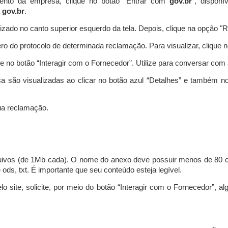
ento da empresa, clique no botão “Entrar com
gov.br
”, disponí
a
gov.br
.
lizado no canto superior esquerdo da tela. Depois, clique na opção 
o do protocolo de determinada reclamação. Para visualizar, clique 
 no botão “Interagir com o Fornecedor”. Utilize para conversar co
a são visualizadas ao clicar no botão azul “Detalhes” e também no
a reclamação.
uivos (de 1Mb cada). O nome do anexo deve possuir menos de 80 ca
 e ods, txt. É importante que seu conteúdo esteja legível.
lo site, solicite, por meio do botão “Interagir com o Fornecedor”, 