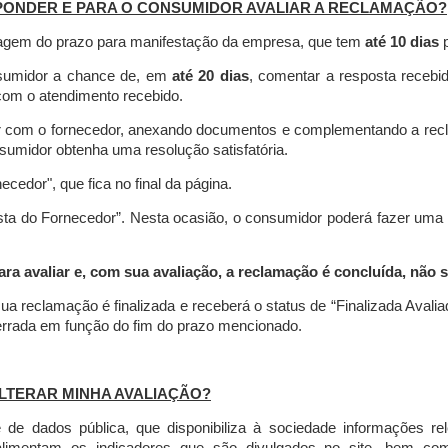
PONDER E PARA O CONSUMIDOR AVALIAR A RECLAMAÇÃO?
contagem do prazo para manifestação da empresa, que tem
até 10 dias
p
nsumidor a chance de, em
até 20 dias
, comentar a resposta recebi
o com o atendimento recebido.
agir com o fornecedor, anexando documentos e complementando a re
umidor obtenha uma resolução satisfatória.
necedor", que fica no final da página.
osta do Fornecedor”. Nesta ocasião, o consumidor poderá fazer uma
 avaliar e, com sua avaliação, a reclamação é concluída, não s
ua reclamação é finalizada
e receberá o status de “Finalizada Avali
cerrada em função do fim do prazo mencionado.
LTERAR MINHA AVALIAÇÃO?
e dados pública, que disponibiliza à sociedade informações r