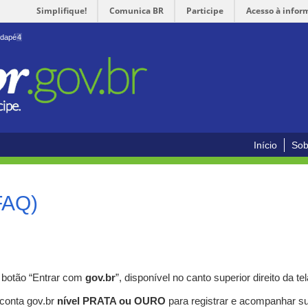
Simplifique!
Comunica BR
Participe
Acesso à infor
odapé
4
Início
Sob
FAQ)
o botão “Entrar com
gov.br
”, disponível no canto superior direito da tel
 conta gov.br
nível PRATA ou OURO
para registrar e acompanhar s