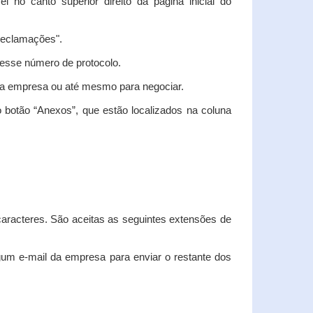
vel no canto superior direito da página inicial do
"Reclamações".
nesse número de protocolo.
m a empresa ou até mesmo para negociar.
 botão “Anexos”, que estão localizados na coluna
racteres. São aceitas as seguintes extensões de
algum e-mail da empresa para enviar o restante dos