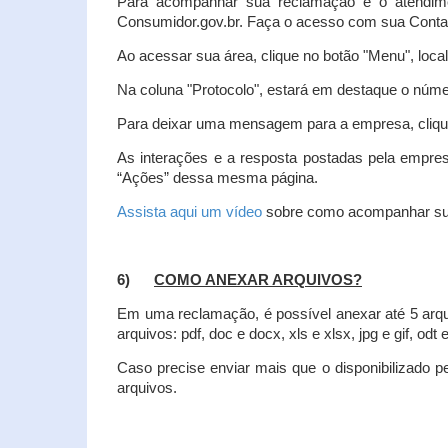
Para acompanhar sua reclamação e o atendim
Consumidor.gov.br. Faça o acesso com sua Cont
Ao acessar sua área, clique no botão "Menu", loca
Na coluna "Protocolo", estará em destaque o númer
Para deixar uma mensagem para a empresa, clique
As interações e a resposta postadas pela empres
“Ações” dessa mesma página.
Assista aqui um vídeo
sobre como acompanhar su
6)
COMO ANEXAR ARQUIVOS?
Em uma reclamação, é possível anexar até 5 arq
arquivos: pdf, doc e docx, xls e xlsx, jpg e gif, odt
Caso precise enviar mais que o disponibilizado pe
arquivos.