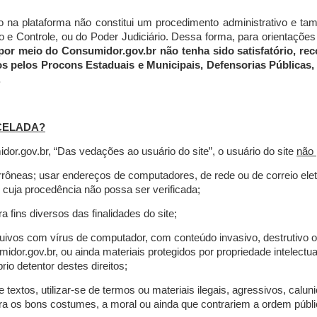
do na plataforma não constitui um procedimento administrativo e 
 Controle, ou do Poder Judiciário. Dessa forma, para orientações a
por meio do Consumidor.gov.br não tenha sido satisfatório, 
os pelos Procons Estaduais e Municipais, Defensorias Públicas, 
.
CELADA?
r.gov.br, “Das vedações ao usuário do site”, o usuário do site
não 
errôneas; usar endereços de computadores, de rede ou de correio ele
 cuja procedência não possa ser verificada;
a fins diversos das finalidades do site;
rquivos com vírus de computador, com conteúdo invasivo, destrutivo
idor.gov.br, ou ainda materiais protegidos por propriedade intelectu
io detentor destes direitos;
extos, utilizar-se de termos ou materiais ilegais, agressivos, calun
tra os bons costumes, a moral ou ainda que contrariem a ordem públi