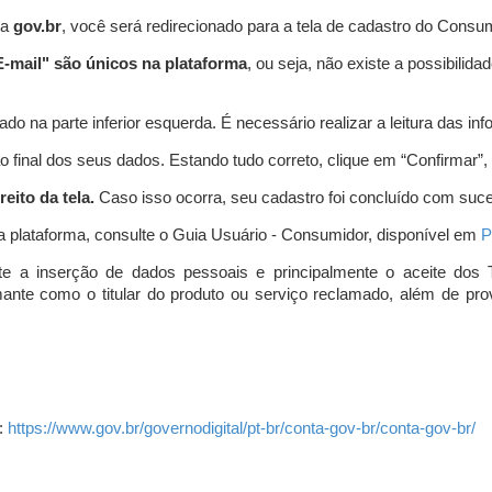
ta
gov.br
, você será redirecionado para a tela de cadastro do Consum
-mail" são únicos na plataforma
, ou seja, não existe a possibil
do na parte inferior esquerda. É necessário realizar a leitura das info
o final dos seus dados. Estando tudo correto, clique em “Confirmar”, no
eito da tela.
Caso isso ocorra, seu cadastro foi concluído com suc
a plataforma, consulte o Guia Usuário - Consumidor, disponível em
P
e a inserção de dados pessoais e principalmente o aceite dos 
amante como o titular do produto ou serviço reclamado, além de pr
:
https://www.gov.br/governodigital/pt-br/conta-gov-br/conta-gov-br/