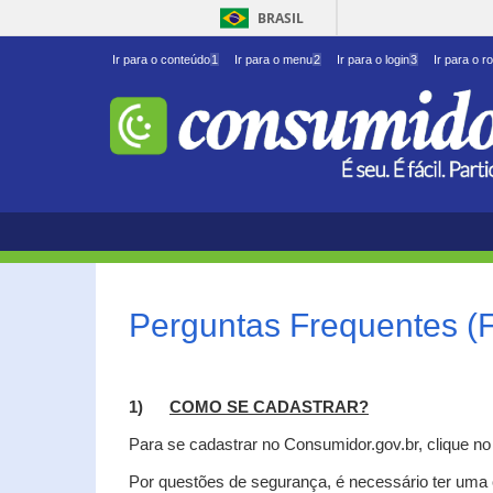
BRASIL
Ir para o conteúdo
1
Ir para o menu
2
Ir para o login
3
Ir para o r
Perguntas Frequentes (
1)
C
OMO SE CADASTRAR?
Para se cadastrar no Consumidor.gov.br, clique n
Por questões de segurança, é necessário ter uma