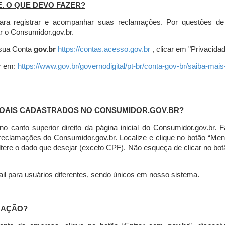
E. O QUE DEVO FAZER?
ara registrar e acompanhar suas reclamações. Por questões de
r o Consumidor.gov.br.
r sua Conta
gov.br
https://contas.acesso.gov.br
, clicar em "Privacidad
r
em:
https://www.gov.br/governodigital/pt-br/conta-gov-br/saiba-mai
SOAIS CADASTRADOS NO CONSUMIDOR.GOV.BR?
l no canto superior direito da página inicial do Consumidor.gov.b
 reclamações do Consumidor.gov.br.
Localize e clique no botão “Men
altere o dado que desejar (exceto CPF). Não esqueça de clicar no bot
l para usuários diferentes, sendo únicos em nosso sistema.
MAÇÃO?