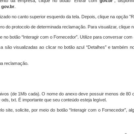
ento da empresa, clique no botão “Entrar com
gov.br
”, disponí
a
gov.br
.
lizado no canto superior esquerdo da tela. Depois, clique na opção 
o do protocolo de determinada reclamação. Para visualizar, clique 
 no botão “Interagir com o Fornecedor”. Utilize para conversar co
a são visualizadas ao clicar no botão azul “Detalhes” e também no
a reclamação.
uivos (de 1Mb cada). O nome do anexo deve possuir menos de 80 ca
 e ods, txt. É importante que seu conteúdo esteja legível.
lo site, solicite, por meio do botão “Interagir com o Fornecedor”, 