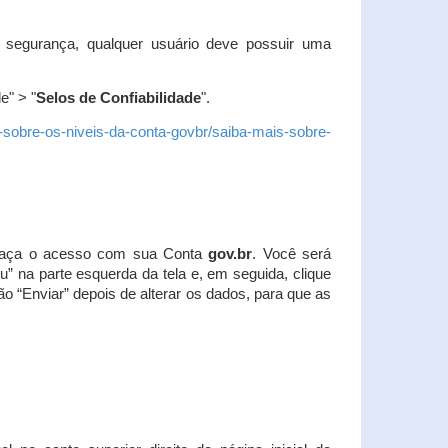
 segurança, qualquer usuário deve possuir uma
e" > "
Selos de Confiabilidade
".
s-sobre-os-niveis-da-conta-govbr/saiba-mais-sobre-
r. Faça o acesso com sua Conta
gov.br
. Você será
u” na parte esquerda da tela e, em seguida, clique
ão “Enviar” depois de alterar os dados, para que as