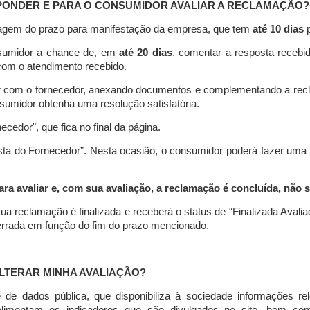
PONDER E PARA O CONSUMIDOR AVALIAR A RECLAMAÇÃO?
contagem do prazo para manifestação da empresa, que tem
até 10 dias
p
nsumidor a chance de, em
até 20 dias
, comentar a resposta recebi
o com o atendimento recebido.
agir com o fornecedor, anexando documentos e complementando a re
umidor obtenha uma resolução satisfatória.
necedor", que fica no final da página.
osta do Fornecedor”. Nesta ocasião, o consumidor poderá fazer uma
 avaliar e, com sua avaliação, a reclamação é concluída, não s
ua reclamação é finalizada
e receberá o status de “Finalizada Avali
cerrada em função do fim do prazo mencionado.
LTERAR MINHA AVALIAÇÃO?
e dados pública, que disponibiliza à sociedade informações r