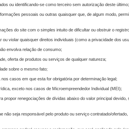
ados ou identificando-se como terceiro sem autorização deste último;
informações pessoais ou outras quaisquer que, de algum modo, permi
mações do site com o simples intuito de dificultar ou obstruir o regis
r ou violar quaisquer direitos individuais (como a privacidade dos us
 não envolva relação de consumo;
de, oferta de produtos ou serviços de qualquer natureza;
idade sobre o mesmo fato;
a nos casos em que esta for obrigatória por determinação legal;
ídica, exceto nos casos de Microempreendedor Individual (MEI);
ra propor renegociações de dívidas abaixo do valor principal devido, 
e não seja responsável pelo produto ou serviço contratado/ofertado