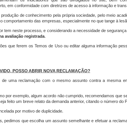
limentam os indicadores que são divulgados no site, bem com
rto, em conformidade com diretrizes de acesso à informação e transp
 produção de conhecimento pela própria sociedade, pelo meio aca
r o comportamento das empresas, especialmente no que tange à lesão 
dor tem neste processo, e considerando a necessidade de seguranç
ma avaliação registrada
.
ções que ferem os Temos de Uso ou editar alguma informação pess
VIDO, POSSO ABRIR NOVA RECLAMAÇÃO?
is de uma reclamação com o mesmo assunto contra a mesma empr
como por exemplo, algum acordo não cumprido, recomendamos que s
a feito um breve relato da demanda anterior, citando o número do 
celada por motivo de duplicidade.
es, pedimos que escolha um assunto semelhante e efetuar a reclam