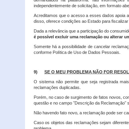
demandados na plataforma. Tais informações a
independentemente de solicitação, em formato abe
Acreditamos que o acesso a esses dados apoia a
disso, oferece condições ao Estado para fiscaliza
Dada a relevância que a participação do consumi
é possível excluir uma reclamação ou alterar u
Somente há a possibilidade de cancelar reclama
conforme Política de Uso de Dados Pessoais.
9)
SE O MEU PROBLEMA NÃO FOR RESOL
O sistema não permite que seja registrada ma
reclamações duplicadas.
Porém, no caso de surgimento de fatos novos, 
questão e no campo "Descrição da Reclamação" sej
Não havendo fato novo, a reclamação pode ser can
Caso os objetos das reclamações sejam diferent
problema.