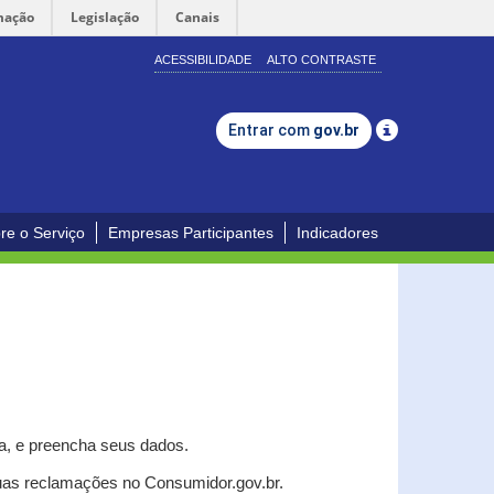
mação
Legislação
Canais
ACESSIBILIDADE
ALTO CONTRASTE
Entrar com
gov.br
re o Serviço
Empresas Participantes
Indicadores
a, e p
reencha seus dados.
uas reclamações no Consumidor.gov.br.