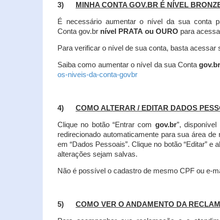
3)
MINHA CONTA GOV.BR É NÍVEL BRONZ
É necessário aumentar o nível da sua conta p
Conta gov.br
nível PRATA ou OURO
para acessa
Para verificar o nível de sua conta, basta acessa
Saiba como aumentar o nível da sua Conta
gov.b
os-niveis-da-conta-govbr
4)
COMO ALTERAR / EDITAR DADOS PES
Clique no botão “Entrar com
gov.br
”, disponíve
redirecionado automaticamente para sua área de
em “Dados Pessoais”.
Clique no botão “Editar” e 
alterações sejam salvas.
Não é possível o cadastro de mesmo CPF ou e-mai
5)
COMO VER O ANDAMENTO DA RECLA