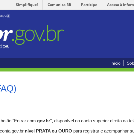
Simplifique!
Comunica BR
Participe
Acesso à infor
odapé
4
Início
Sob
FAQ)
o botão “Entrar com
gov.br
”, disponível no canto superior direito da tel
 conta gov.br
nível PRATA ou OURO
para registrar e acompanhar s