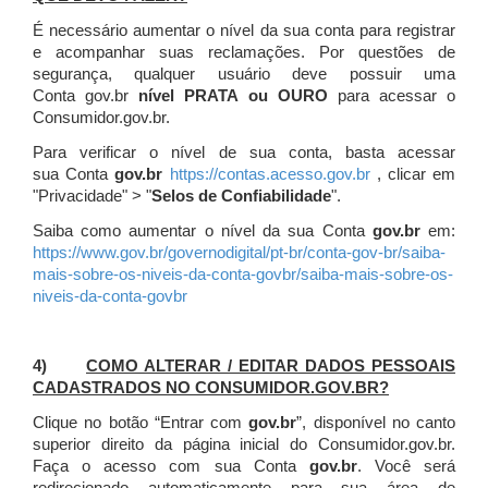
É necessário aumentar o nível da sua conta para registrar
e acompanhar suas reclamações. Por questões de
segurança, qualquer usuário deve possuir uma
Conta gov.br
nível PRATA ou OURO
para acessar o
Consumidor.gov.br.
Para verificar o nível de sua conta, basta acessar
sua Conta
gov.br
https://contas.acesso.gov.br
, clicar em
"Privacidade" > "
Selos de Confiabilidade
".
Saiba como aumentar o nível da sua Conta
gov.br
em:
https://www.gov.br/governodigital/pt-br/conta-gov-br/saiba-
mais-sobre-os-niveis-da-conta-govbr/saiba-mais-sobre-os-
niveis-da-conta-govbr
4)
COMO ALTERAR / EDITAR DADOS PESSOAIS
CADASTRADOS NO CONSUMIDOR.GOV.BR?
Clique no botão “Entrar com
gov.br
”, disponível no canto
superior direito da página inicial do Consumidor.gov.br.
Faça o acesso com sua Conta
gov.br
. Você será