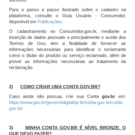
sucesso.
Para o passo a passo ilustrado sobre o cadastro na
plataforma, consulte o Guia Usuário - Consumidor,
disponível em
Publicações
.
O cadastramento no Consumidor.gov.br, mediante a
inserção de dados pessoais e principalmente o aceite dos
Termos de Uso, tem a finalidade de fornecer as
informações necessárias para identificar o reclamante
como o titular do produto ou serviço reclamado, além de
prover as informações necessárias ao tratamento da
reclamação.
2)
COMO CRIAR UMA CONTA GOV.BR?
Caso ainda não possua, crie sua Conta
gov.br
em:
https://www.gov.br/governodigital/pt-br/conta-gov-br/conta-
gov-br/
3)
MINHA CONTA GOV.BR É NÍVEL BRONZE. O
QUE DEVO FAZER?