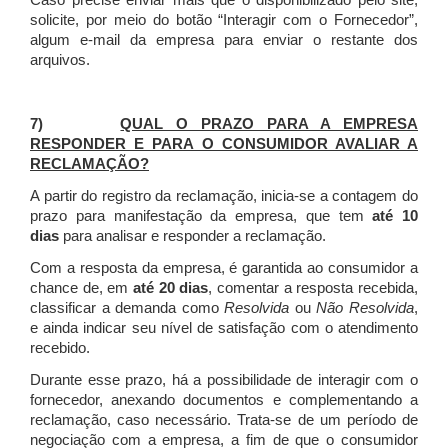
Caso precise enviar mais que o disponibilizado pelo site,
solicite, por meio do botão “Interagir com o Fornecedor”,
algum e-mail da empresa para enviar o restante dos
arquivos.
7)
QUAL O PRAZO PARA A EMPRESA
RESPONDER E PARA O CONSUMIDOR AVALIAR A
RECLAMAÇÃO?
A partir do registro da reclamação, inicia-se a contagem do
prazo para manifestação da empresa, que tem
até 10
dias
para analisar e responder a reclamação.
Com a resposta da empresa, é garantida ao consumidor a
chance de, em
até 20 dias
, comentar a resposta recebida,
classificar a demanda como
Resolvida
ou
Não Resolvida
,
e ainda indicar seu nível de satisfação com o atendimento
recebido.
Durante esse prazo, há a possibilidade de interagir com o
fornecedor, anexando documentos e complementando a
reclamação, caso necessário.
Trata-se de um período de
negociação com a empresa, a fim de que o consumidor