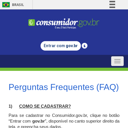
BRASIL
Simplifique!
Comunica BR
Participe
Acesso à informação
Entrar com
gov.br
Legislação
Canais
Toggle
naviga
Perguntas Frequentes (FAQ)
1)
C
OMO SE CADASTRAR?
Para se cadastrar no Consumidor.gov.br, clique no botão
“Entrar com
gov.br
”, disponível no canto superior direito da
tela, e p
reencha seus dados.