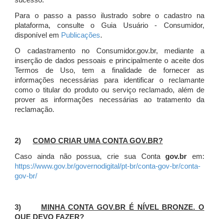
sucesso.
Para o passo a passo ilustrado sobre o cadastro na
plataforma, consulte o Guia Usuário - Consumidor,
disponível em
Publicações
.
O cadastramento no Consumidor.gov.br, mediante a
inserção de dados pessoais e principalmente o aceite dos
Termos de Uso, tem a finalidade de fornecer as
informações necessárias para identificar o reclamante
como o titular do produto ou serviço reclamado, além de
prover as informações necessárias ao tratamento da
reclamação.
2)
COMO CRIAR UMA CONTA GOV.BR?
Caso ainda não possua, crie sua Conta
gov.br
em:
https://www.gov.br/governodigital/pt-br/conta-gov-br/conta-
gov-br/
3)
MINHA CONTA GOV.BR É NÍVEL BRONZE. O
QUE DEVO FAZER?