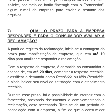
Caso precise enviar mais que o disponibilizado pelo site,
solicite, por meio do botão “Interagir com o Fornecedor”,
algum e-mail da empresa para enviar o restante dos
arquivos.
7)
QUAL O PRAZO PARA A EMPRESA
RESPONDER E PARA O CONSUMIDOR AVALIAR A
RECLAMAÇÃO?
A partir do registro da reclamação, inicia-se a contagem do
prazo para manifestação da empresa, que tem
até 10
dias
para analisar e responder a reclamação.
Com a resposta da empresa, é garantida ao consumidor a
chance de, em
até 20 dias
, comentar a resposta recebida,
classificar a demanda como
Resolvida
ou
Não Resolvida
,
e ainda indicar seu nível de satisfação com o atendimento
recebido.
Durante esse prazo, há a possibilidade de interagir com o
fornecedor, anexando documentos e complementando a
reclamação, caso necessário.
Trata-se de um período de
negociação com a empresa, a fim de que o consumidor