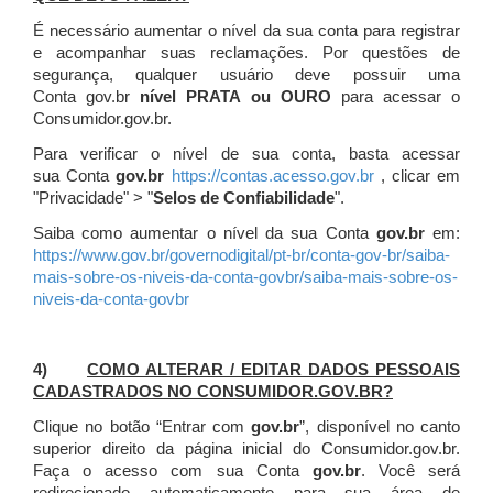
É necessário aumentar o nível da sua conta para registrar
e acompanhar suas reclamações. Por questões de
segurança, qualquer usuário deve possuir uma
Conta gov.br
nível PRATA ou OURO
para acessar o
Consumidor.gov.br.
Para verificar o nível de sua conta, basta acessar
sua Conta
gov.br
https://contas.acesso.gov.br
, clicar em
"Privacidade" > "
Selos de Confiabilidade
".
Saiba como aumentar o nível da sua Conta
gov.br
em:
https://www.gov.br/governodigital/pt-br/conta-gov-br/saiba-
mais-sobre-os-niveis-da-conta-govbr/saiba-mais-sobre-os-
niveis-da-conta-govbr
4)
COMO ALTERAR / EDITAR DADOS PESSOAIS
CADASTRADOS NO CONSUMIDOR.GOV.BR?
Clique no botão “Entrar com
gov.br
”, disponível no canto
superior direito da página inicial do Consumidor.gov.br.
Faça o acesso com sua Conta
gov.br
. Você será