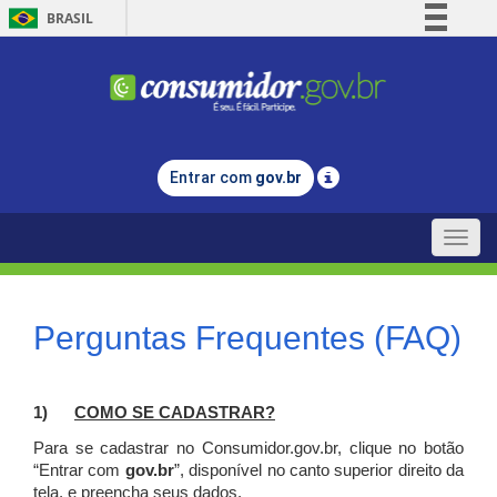
BRASIL
Simplifique!
Comunica BR
Participe
Acesso à informação
Entrar com
gov.br
Legislação
Canais
Toggle
naviga
Perguntas Frequentes (FAQ)
1)
C
OMO SE CADASTRAR?
Para se cadastrar no Consumidor.gov.br, clique no botão
“Entrar com
gov.br
”, disponível no canto superior direito da
tela, e p
reencha seus dados.