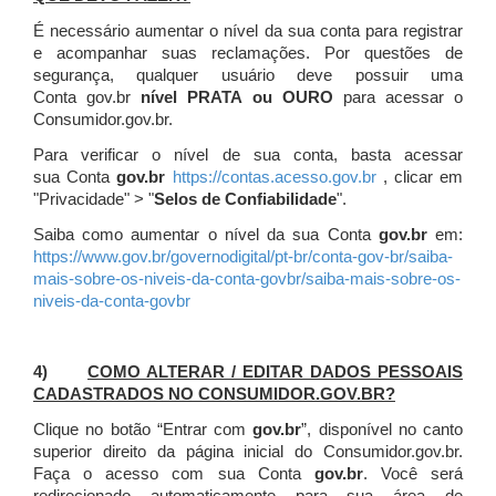
É necessário aumentar o nível da sua conta para registrar
e acompanhar suas reclamações. Por questões de
segurança, qualquer usuário deve possuir uma
Conta gov.br
nível PRATA ou OURO
para acessar o
Consumidor.gov.br.
Para verificar o nível de sua conta, basta acessar
sua Conta
gov.br
https://contas.acesso.gov.br
, clicar em
"Privacidade" > "
Selos de Confiabilidade
".
Saiba como aumentar o nível da sua Conta
gov.br
em:
https://www.gov.br/governodigital/pt-br/conta-gov-br/saiba-
mais-sobre-os-niveis-da-conta-govbr/saiba-mais-sobre-os-
niveis-da-conta-govbr
4)
COMO ALTERAR / EDITAR DADOS PESSOAIS
CADASTRADOS NO CONSUMIDOR.GOV.BR?
Clique no botão “Entrar com
gov.br
”, disponível no canto
superior direito da página inicial do Consumidor.gov.br.
Faça o acesso com sua Conta
gov.br
. Você será