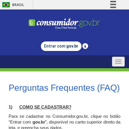
BRASIL
Simplifique!
Comunica BR
Participe
Acesso à informação
Entrar com
gov.br
Legislação
Canais
Toggle
naviga
Perguntas Frequentes (FAQ)
1)
C
OMO SE CADASTRAR?
Para se cadastrar no Consumidor.gov.br, clique no botão
“Entrar com
gov.br
”, disponível no canto superior direito da
tela, e p
reencha seus dados.