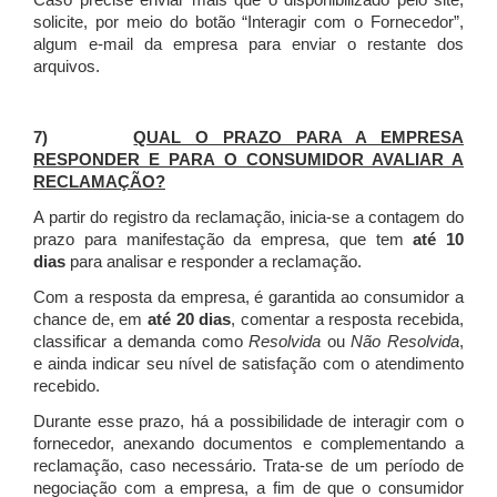
Caso precise enviar mais que o disponibilizado pelo site,
solicite, por meio do botão “Interagir com o Fornecedor”,
algum e-mail da empresa para enviar o restante dos
arquivos.
7)
QUAL O PRAZO PARA A EMPRESA
RESPONDER E PARA O CONSUMIDOR AVALIAR A
RECLAMAÇÃO?
A partir do registro da reclamação, inicia-se a contagem do
prazo para manifestação da empresa, que tem
até 10
dias
para analisar e responder a reclamação.
Com a resposta da empresa, é garantida ao consumidor a
chance de, em
até 20 dias
, comentar a resposta recebida,
classificar a demanda como
Resolvida
ou
Não Resolvida
,
e ainda indicar seu nível de satisfação com o atendimento
recebido.
Durante esse prazo, há a possibilidade de interagir com o
fornecedor, anexando documentos e complementando a
reclamação, caso necessário.
Trata-se de um período de
negociação com a empresa, a fim de que o consumidor