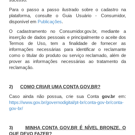
sucesso.
Para o passo a passo ilustrado sobre o cadastro na
plataforma, consulte o Guia Usuário - Consumidor,
disponível em
Publicações
.
O cadastramento no Consumidor.gov.br, mediante a
inserção de dados pessoais e principalmente o aceite dos
Termos de Uso, tem a finalidade de fornecer as
informações necessárias para identificar o reclamante
como o titular do produto ou serviço reclamado, além de
prover as informações necessárias ao tratamento da
reclamação.
2)
COMO CRIAR UMA CONTA GOV.BR?
Caso ainda não possua, crie sua Conta
gov.br
em:
https://www.gov.br/governodigital/pt-br/conta-gov-br/conta-
gov-br/
3)
MINHA CONTA GOV.BR É NÍVEL BRONZE. O
QUE DEVO FAZER?