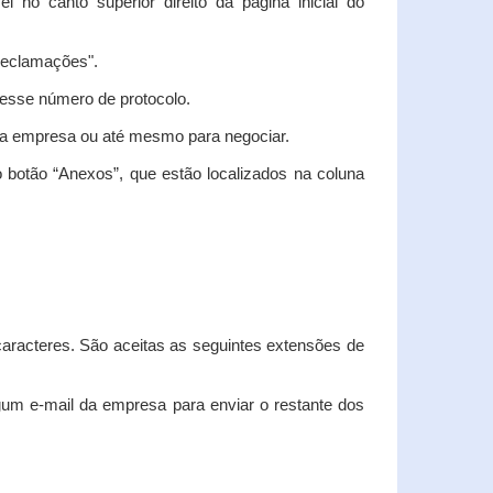
vel no canto superior direito da página inicial do
"Reclamações".
nesse número de protocolo.
m a empresa ou até mesmo para negociar.
 botão “Anexos”, que estão localizados na coluna
racteres. São aceitas as seguintes extensões de
algum e-mail da empresa para enviar o restante dos