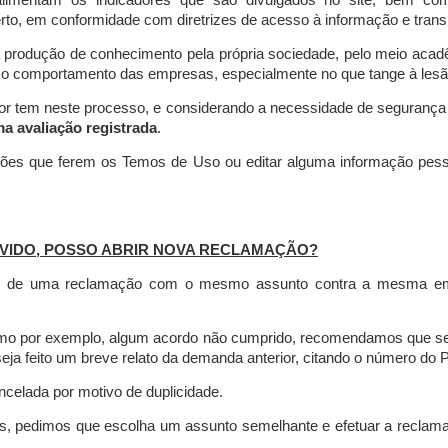
limentam os indicadores que são divulgados no site, bem com
rto, em conformidade com diretrizes de acesso à informação e transp
 produção de conhecimento pela própria sociedade, pelo meio aca
r o comportamento das empresas, especialmente no que tange à lesão 
dor tem neste processo, e considerando a necessidade de seguranç
ma avaliação registrada
.
ções que ferem os Temos de Uso ou editar alguma informação pess
VIDO, POSSO ABRIR NOVA RECLAMAÇÃO?
is de uma reclamação com o mesmo assunto contra a mesma empr
como por exemplo, algum acordo não cumprido, recomendamos que s
a feito um breve relato da demanda anterior, citando o número do 
celada por motivo de duplicidade.
es, pedimos que escolha um assunto semelhante e efetuar a reclam