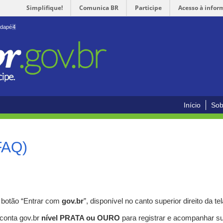
Simplifique!
Comunica BR
Participe
Acesso à infor
odapé
4
Início
Sob
FAQ)
o botão “Entrar com
gov.br
”, disponível no canto superior direito da tel
 conta gov.br
nível PRATA ou OURO
para registrar e acompanhar s