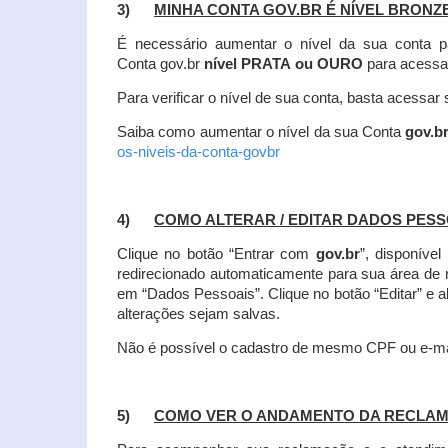
3)
MINHA CONTA GOV.BR É NÍVEL BRONZ
É necessário aumentar o nível da sua conta p
Conta gov.br
nível PRATA ou OURO
para acessa
Para verificar o nível de sua conta, basta acessa
Saiba como aumentar o nível da sua Conta
gov.b
os-niveis-da-conta-govbr
4)
COMO ALTERAR / EDITAR DADOS PES
Clique no botão “Entrar com
gov.br
”, disponíve
redirecionado automaticamente para sua área de
em “Dados Pessoais”.
Clique no botão “Editar” e 
alterações sejam salvas.
Não é possível o cadastro de mesmo CPF ou e-mai
5)
COMO VER O ANDAMENTO DA RECLA