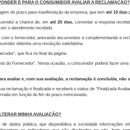
PONDER E PARA O CONSUMIDOR AVALIAR A RECLAMAÇÃO?
contagem do prazo para manifestação da empresa, que tem
até 10 dias
p
nsumidor a chance de, em
até 20 dias
, comentar a resposta recebi
o com o atendimento recebido.
agir com o fornecedor, anexando documentos e complementando a re
umidor obtenha uma resolução satisfatória.
necedor", que fica no final da página.
osta do Fornecedor”. Nesta ocasião, o consumidor poderá fazer uma
 avaliar e, com sua avaliação, a reclamação é concluída, não s
ua reclamação é finalizada
e receberá o status de “Finalizada Avali
cerrada em função do fim do prazo mencionado.
LTERAR MINHA AVALIAÇÃO?
e dados pública, que disponibiliza à sociedade informações r