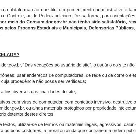
do na plataforma não constitui um procedimento administrativo e 
 Controle, ou do Poder Judiciário. Dessa forma, para orientações a
por meio do Consumidor.gov.br não tenha sido satisfatório, 
os pelos Procons Estaduais e Municipais, Defensorias Públicas, 
.
CELADA?
r.gov.br, “Das vedações ao usuário do site”, o usuário do site
não 
errôneas; usar endereços de computadores, de rede ou de correio ele
 cuja procedência não possa ser verificada;
a fins diversos das finalidades do site;
rquivos com vírus de computador, com conteúdo invasivo, destrutivo
idor.gov.br, ou ainda materiais protegidos por propriedade intelectu
io detentor destes direitos;
extos, utilizar-se de termos ou materiais ilegais, agressivos, calun
tra os bons costumes, a moral ou ainda que contrariem a ordem públi