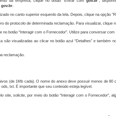
ento da empresa, clique no botão “Entrar com
gov.br
”, disponí
a
gov.br
.
lizado no canto superior esquerdo da tela. Depois, clique na opção 
o do protocolo de determinada reclamação. Para visualizar, clique 
 no botão “Interagir com o Fornecedor”. Utilize para conversar co
a são visualizadas ao clicar no botão azul “Detalhes” e também no
a reclamação.
uivos (de 1Mb cada). O nome do anexo deve possuir menos de 80 ca
 e ods, txt. É importante que seu conteúdo esteja legível.
lo site, solicite, por meio do botão “Interagir com o Fornecedor”, 