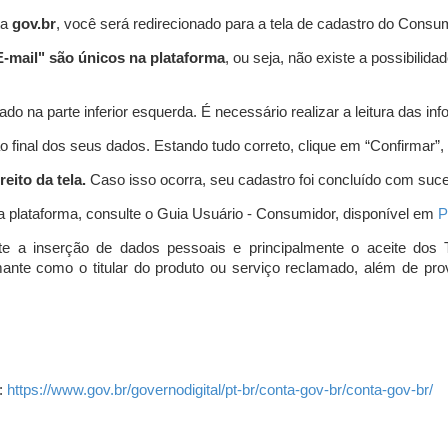
ta
gov.br
, você será redirecionado para a tela de cadastro do Consum
-mail" são únicos na plataforma
, ou seja, não existe a possibil
do na parte inferior esquerda. É necessário realizar a leitura das info
o final dos seus dados. Estando tudo correto, clique em “Confirmar”, no
eito da tela.
Caso isso ocorra, seu cadastro foi concluído com suc
a plataforma, consulte o Guia Usuário - Consumidor, disponível em
P
e a inserção de dados pessoais e principalmente o aceite dos 
amante como o titular do produto ou serviço reclamado, além de pr
:
https://www.gov.br/governodigital/pt-br/conta-gov-br/conta-gov-br/