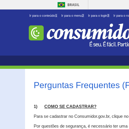
BRASIL
Ir para o conteúdo
1
Ir para o menu
2
Ir para o login
3
Ir para o r
Perguntas Frequentes (
1)
C
OMO SE CADASTRAR?
Para se cadastrar no Consumidor.gov.br, clique n
Por questões de segurança, é necessário ter uma