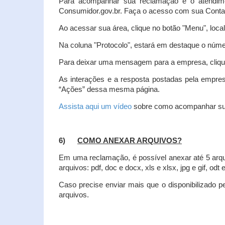
Para acompanhar sua reclamação e o atendim
Consumidor.gov.br. Faça o acesso com sua Cont
Ao acessar sua área, clique no botão "Menu", loca
Na coluna "Protocolo", estará em destaque o númer
Para deixar uma mensagem para a empresa, clique
As interações e a resposta postadas pela empres
“Ações” dessa mesma página.
Assista aqui um vídeo
sobre como acompanhar su
6)
COMO ANEXAR ARQUIVOS?
Em uma reclamação, é possível anexar até 5 arq
arquivos: pdf, doc e docx, xls e xlsx, jpg e gif, odt
Caso precise enviar mais que o disponibilizado pe
arquivos.