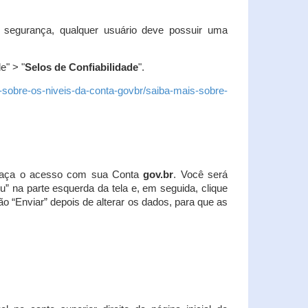
 segurança, qualquer usuário deve possuir uma
e" > "
Selos de Confiabilidade
".
s-sobre-os-niveis-da-conta-govbr/saiba-mais-sobre-
r. Faça o acesso com sua Conta
gov.br
. Você será
u” na parte esquerda da tela e, em seguida, clique
ão “Enviar” depois de alterar os dados, para que as