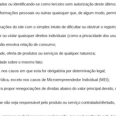
ados ou identificando-se como terceiro sem autorização deste último;
informações pessoais ou outras quaisquer que, de algum modo, permi
mações do site com o simples intuito de dificultar ou obstruir o regis
r ou violar quaisquer direitos individuais (como a privacidade dos us
 não envolva relação de consumo;
de, oferta de produtos ou serviços de qualquer natureza;
idade sobre o mesmo fato;
a nos casos em que esta for obrigatória por determinação legal;
ídica, exceto nos casos de Microempreendedor Individual (MEI);
ra propor renegociações de dívidas abaixo do valor principal devido, 
e não seja responsável pelo produto ou serviço contratado/ofertado