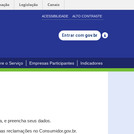
mação
Legislação
Canais
ACESSIBILIDADE
ALTO CONTRASTE
Entrar com
gov.br
re o Serviço
Empresas Participantes
Indicadores
a, e p
reencha seus dados.
uas reclamações no Consumidor.gov.br.