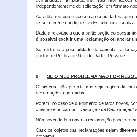
demandados na plataforma. Tais informações a
independentemente de solicitação, em formato abe
Acreditamos que o acesso a esses dados apoia a
disso, oferece condições ao Estado para fiscaliza
Dada a relevância que a participação do consumi
é possível excluir uma reclamação ou alterar u
Somente há a possibilidade de cancelar reclama
conforme Política de Uso de Dados Pessoais.
9)
SE O MEU PROBLEMA NÃO FOR RESOL
O sistema não permite que seja registrada ma
reclamações duplicadas.
Porém, no caso de surgimento de fatos novos, 
questão e no campo "Descrição da Reclamação" sej
Não havendo fato novo, a reclamação pode ser can
Caso os objetos das reclamações sejam diferent
problema.