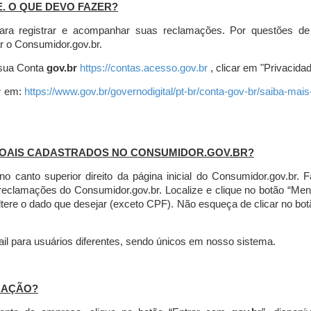
E. O QUE DEVO FAZER?
ara registrar e acompanhar suas reclamações. Por questões de
r o Consumidor.gov.br.
r sua Conta
gov.br
https://contas.acesso.gov.br
, clicar em "Privacidad
r
em:
https://www.gov.br/governodigital/pt-br/conta-gov-br/saiba-mai
SOAIS CADASTRADOS NO CONSUMIDOR.GOV.BR?
l no canto superior direito da página inicial do Consumidor.gov.b
 reclamações do Consumidor.gov.br.
Localize e clique no botão “Men
altere o dado que desejar (exceto CPF). Não esqueça de clicar no bot
l para usuários diferentes, sendo únicos em nosso sistema.
MAÇÃO?