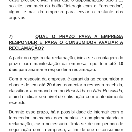
Caso precise enviar mais que o disponibilizado pelo site,
solicite, por meio do botão “Interagir com o Fornecedor”,
algum e-mail da empresa para enviar o restante dos
arquivos.
7)
QUAL O PRAZO PARA A EMPRESA
RESPONDER E PARA O CONSUMIDOR AVALIAR A
RECLAMAÇÃO?
A partir do registro da reclamação, inicia-se a contagem do
prazo para manifestação da empresa, que tem
até 10
dias
para analisar e responder a reclamação.
Com a resposta da empresa, é garantida ao consumidor a
chance de, em
até 20 dias
, comentar a resposta recebida,
classificar a demanda como
Resolvida
ou
Não Resolvida
,
e ainda indicar seu nível de satisfação com o atendimento
recebido.
Durante esse prazo, há a possibilidade de interagir com o
fornecedor, anexando documentos e complementando a
reclamação, caso necessário.
Trata-se de um período de
negociação com a empresa, a fim de que o consumidor