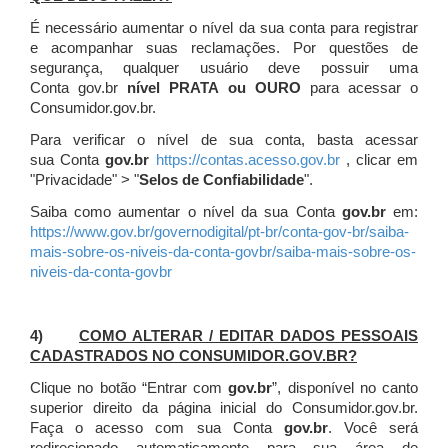
É necessário aumentar o nível da sua conta para registrar
e acompanhar suas reclamações. Por questões de
segurança, qualquer usuário deve possuir uma
Conta gov.br
nível PRATA ou OURO
para acessar o
Consumidor.gov.br.
Para verificar o nível de sua conta, basta acessar
sua Conta
gov.br
https://contas.acesso.gov.br
, clicar em
"Privacidade" > "
Selos de Confiabilidade
".
Saiba como aumentar o nível da sua Conta
gov.br
em:
https://www.gov.br/governodigital/pt-br/conta-gov-br/saiba-
mais-sobre-os-niveis-da-conta-govbr/saiba-mais-sobre-os-
niveis-da-conta-govbr
4)
COMO ALTERAR / EDITAR DADOS PESSOAIS
CADASTRADOS NO CONSUMIDOR.GOV.BR?
Clique no botão “Entrar com
gov.br
”, disponível no canto
superior direito da página inicial do Consumidor.gov.br.
Faça o acesso com sua Conta
gov.br
. Você será