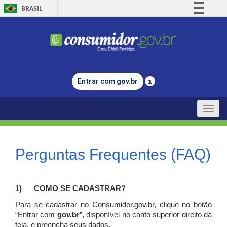
BRASIL
Simplifique!
Comunica BR
Participe
Acesso à informação
Entrar com
gov.br
Legislação
Canais
Toggle
naviga
Perguntas Frequentes (FAQ)
1)
C
OMO SE CADASTRAR?
Para se cadastrar no Consumidor.gov.br, clique no botão
“Entrar com
gov.br
”, disponível no canto superior direito da
tela, e p
reencha seus dados.