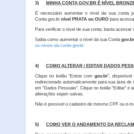
3)
MINHA CONTA GOV.BR É NÍVEL BRONZ
É necessário aumentar o nível da sua conta p
Conta gov.br
nível PRATA ou OURO
para acessa
Para verificar o nível de sua conta, basta acessa
Saiba como aumentar o nível da sua Conta
gov.b
os-niveis-da-conta-govbr
4)
COMO ALTERAR / EDITAR DADOS PES
Clique no botão “Entrar com
gov.br
”, disponíve
redirecionado automaticamente para sua área de
em “Dados Pessoais”.
Clique no botão “Editar” e 
alterações sejam salvas.
Não é possível o cadastro de mesmo CPF ou e-mai
5)
COMO VER O ANDAMENTO DA RECLA