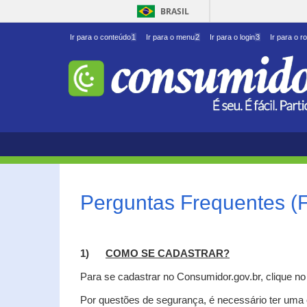
BRASIL
Ir para o conteúdo
1
Ir para o menu
2
Ir para o login
3
Ir para o r
Perguntas Frequentes (
1)
C
OMO SE CADASTRAR?
Para se cadastrar no Consumidor.gov.br, clique n
Por questões de segurança, é necessário ter uma