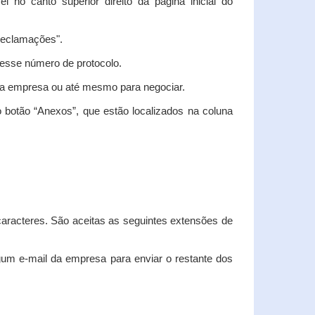
vel no canto superior direito da página inicial do
"Reclamações".
nesse número de protocolo.
m a empresa ou até mesmo para negociar.
 botão “Anexos”, que estão localizados na coluna
racteres. São aceitas as seguintes extensões de
algum e-mail da empresa para enviar o restante dos