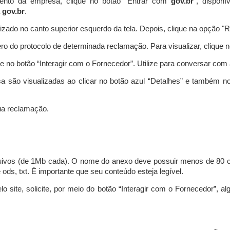
ento da empresa, clique no botão “Entrar com
gov.br
”, disponí
a
gov.br
.
lizado no canto superior esquerdo da tela. Depois, clique na opção 
o do protocolo de determinada reclamação. Para visualizar, clique 
 no botão “Interagir com o Fornecedor”. Utilize para conversar co
a são visualizadas ao clicar no botão azul “Detalhes” e também no
a reclamação.
uivos (de 1Mb cada). O nome do anexo deve possuir menos de 80 ca
 e ods, txt. É importante que seu conteúdo esteja legível.
lo site, solicite, por meio do botão “Interagir com o Fornecedor”, 