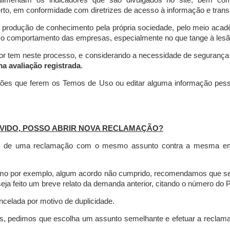
limentam os indicadores que são divulgados no site, bem com
rto, em conformidade com diretrizes de acesso à informação e transp
 produção de conhecimento pela própria sociedade, pelo meio aca
r o comportamento das empresas, especialmente no que tange à lesão 
dor tem neste processo, e considerando a necessidade de seguranç
ma avaliação registrada
.
ções que ferem os Temos de Uso ou editar alguma informação pess
VIDO, POSSO ABRIR NOVA RECLAMAÇÃO?
is de uma reclamação com o mesmo assunto contra a mesma empr
como por exemplo, algum acordo não cumprido, recomendamos que s
a feito um breve relato da demanda anterior, citando o número do 
celada por motivo de duplicidade.
es, pedimos que escolha um assunto semelhante e efetuar a reclam