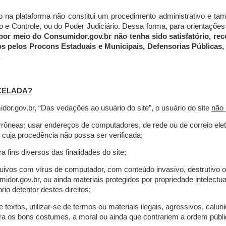
do na plataforma não constitui um procedimento administrativo e 
 Controle, ou do Poder Judiciário. Dessa forma, para orientações a
por meio do Consumidor.gov.br não tenha sido satisfatório, 
os pelos Procons Estaduais e Municipais, Defensorias Públicas, 
.
CELADA?
r.gov.br, “Das vedações ao usuário do site”, o usuário do site
não 
errôneas; usar endereços de computadores, de rede ou de correio ele
 cuja procedência não possa ser verificada;
a fins diversos das finalidades do site;
rquivos com vírus de computador, com conteúdo invasivo, destrutivo
idor.gov.br, ou ainda materiais protegidos por propriedade intelectu
io detentor destes direitos;
extos, utilizar-se de termos ou materiais ilegais, agressivos, calun
tra os bons costumes, a moral ou ainda que contrariem a ordem públi