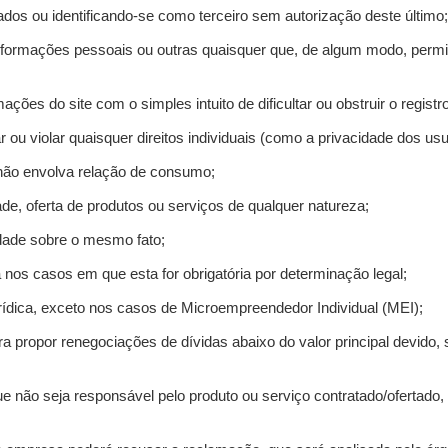
ados ou identificando-se como terceiro sem autorização deste último;
informações pessoais ou outras quaisquer que, de algum modo, permi
mações do site com o simples intuito de dificultar ou obstruir o regis
r ou violar quaisquer direitos individuais (como a privacidade dos us
 não envolva relação de consumo;
de, oferta de produtos ou serviços de qualquer natureza;
idade sobre o mesmo fato;
a nos casos em que esta for obrigatória por determinação legal;
ídica, exceto nos casos de Microempreendedor Individual (MEI);
ra propor renegociações de dívidas abaixo do valor principal devido, 
e não seja responsável pelo produto ou serviço contratado/ofertado