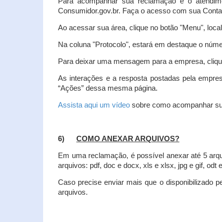
Para acompanhar sua reclamação e o atendim
Consumidor.gov.br. Faça o acesso com sua Cont
Ao acessar sua área, clique no botão "Menu", loca
Na coluna "Protocolo", estará em destaque o númer
Para deixar uma mensagem para a empresa, clique
As interações e a resposta postadas pela empres
“Ações” dessa mesma página.
Assista aqui um vídeo
sobre como acompanhar su
6)
COMO ANEXAR ARQUIVOS?
Em uma reclamação, é possível anexar até 5 arq
arquivos: pdf, doc e docx, xls e xlsx, jpg e gif, odt
Caso precise enviar mais que o disponibilizado pe
arquivos.