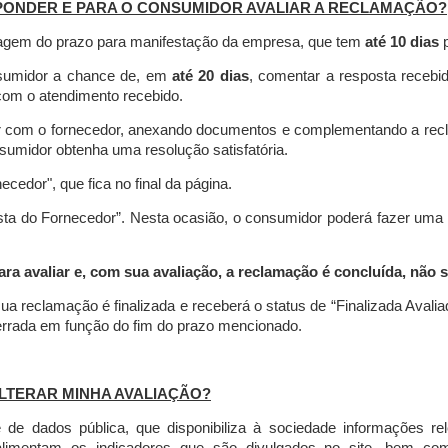
PONDER E PARA O CONSUMIDOR AVALIAR A RECLAMAÇÃO?
contagem do prazo para manifestação da empresa, que tem
até 10 dias
p
nsumidor a chance de, em
até 20 dias
, comentar a resposta recebi
o com o atendimento recebido.
agir com o fornecedor, anexando documentos e complementando a re
umidor obtenha uma resolução satisfatória.
necedor", que fica no final da página.
osta do Fornecedor”. Nesta ocasião, o consumidor poderá fazer uma
 avaliar e, com sua avaliação, a reclamação é concluída, não s
ua reclamação é finalizada
e receberá o status de “Finalizada Avali
cerrada em função do fim do prazo mencionado.
LTERAR MINHA AVALIAÇÃO?
e dados pública, que disponibiliza à sociedade informações r