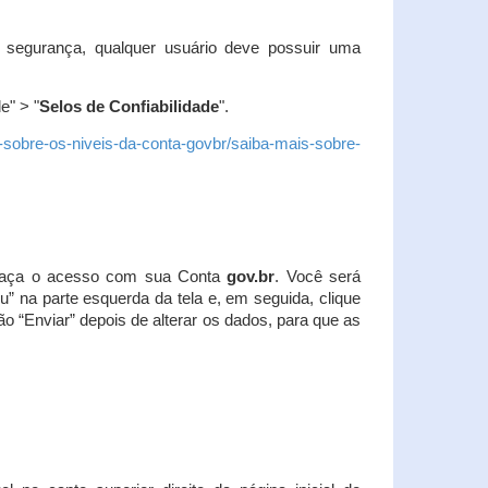
 segurança, qualquer usuário deve possuir uma
e" > "
Selos de Confiabilidade
".
s-sobre-os-niveis-da-conta-govbr/saiba-mais-sobre-
r. Faça o acesso com sua Conta
gov.br
. Você será
u” na parte esquerda da tela e, em seguida, clique
ão “Enviar” depois de alterar os dados, para que as