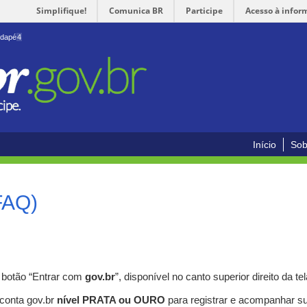
Simplifique!
Comunica BR
Participe
Acesso à infor
odapé
4
Início
Sob
FAQ)
o botão “Entrar com
gov.br
”, disponível no canto superior direito da tel
 conta gov.br
nível PRATA ou OURO
para registrar e acompanhar s