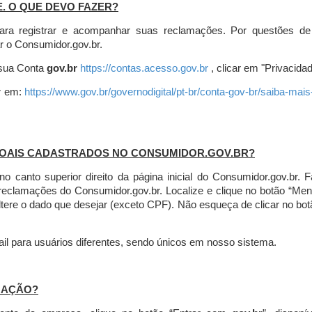
E. O QUE DEVO FAZER?
ara registrar e acompanhar suas reclamações. Por questões de
r o Consumidor.gov.br.
r sua Conta
gov.br
https://contas.acesso.gov.br
, clicar em "Privacidad
r
em:
https://www.gov.br/governodigital/pt-br/conta-gov-br/saiba-mai
SOAIS CADASTRADOS NO CONSUMIDOR.GOV.BR?
l no canto superior direito da página inicial do Consumidor.gov.b
 reclamações do Consumidor.gov.br.
Localize e clique no botão “Men
altere o dado que desejar (exceto CPF). Não esqueça de clicar no bot
l para usuários diferentes, sendo únicos em nosso sistema.
MAÇÃO?