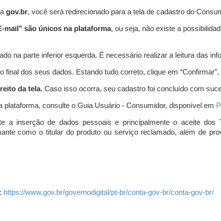
ta
gov.br
, você será redirecionado para a tela de cadastro do Consum
-mail" são únicos na plataforma
, ou seja, não existe a possibil
do na parte inferior esquerda. É necessário realizar a leitura das info
o final dos seus dados. Estando tudo correto, clique em “Confirmar”, no
eito da tela.
Caso isso ocorra, seu cadastro foi concluído com suc
a plataforma, consulte o Guia Usuário - Consumidor, disponível em
P
e a inserção de dados pessoais e principalmente o aceite dos 
amante como o titular do produto ou serviço reclamado, além de pr
:
https://www.gov.br/governodigital/pt-br/conta-gov-br/conta-gov-br/