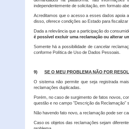
demandados na plataforma. Tais informações a
independentemente de solicitação, em formato abe
Acreditamos que o acesso a esses dados apoia a
disso, oferece condições ao Estado para fiscaliza
Dada a relevância que a participação do consumi
é possível excluir uma reclamação ou alterar u
Somente há a possibilidade de cancelar reclama
conforme Política de Uso de Dados Pessoais.
9)
SE O MEU PROBLEMA NÃO FOR RESOL
O sistema não permite que seja registrada ma
reclamações duplicadas.
Porém, no caso de surgimento de fatos novos, 
questão e no campo "Descrição da Reclamação" sej
Não havendo fato novo, a reclamação pode ser can
Caso os objetos das reclamações sejam diferent
problema.