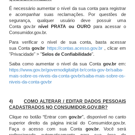
É necessário aumentar o nível da sua conta para registrar
e acompanhar suas reclamações. Por questões de
segurança, qualquer usuário deve possuir uma
Conta gov.br
nível PRATA ou OURO
para acessar o
Consumidor.gov.br.
Para verificar o nível de sua conta, basta acessar
sua Conta
gov.br
https://contas.acesso.gov.br
, clicar em
"Privacidade" > "
Selos de Confiabilidade
".
Saiba como aumentar o nível da sua Conta
gov.br
em:
https://www.gov.br/governodigital/pt-br/conta-gov-br/saiba-
mais-sobre-os-niveis-da-conta-govbr/saiba-mais-sobre-os-
niveis-da-conta-govbr
4)
COMO ALTERAR / EDITAR DADOS PESSOAIS
CADASTRADOS NO CONSUMIDOR.GOV.BR?
Clique no botão “Entrar com
gov.br
”, disponível no canto
superior direito da página inicial do Consumidor.gov.br.
Faça o acesso com sua Conta
gov.br
. Você será