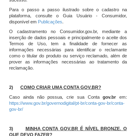
sucesso.
Para o passo a passo ilustrado sobre o cadastro na
plataforma, consulte o Guia Usuário - Consumidor,
disponível em
Publicações
.
O cadastramento no Consumidor.gov.br, mediante a
inserção de dados pessoais e principalmente o aceite dos
Termos de Uso, tem a finalidade de fornecer as
informações necessárias para identificar o reclamante
como o titular do produto ou serviço reclamado, além de
prover as informações necessárias ao tratamento da
reclamação.
2)
COMO CRIAR UMA CONTA GOV.BR?
Caso ainda não possua, crie sua Conta
gov.br
em:
https://www.gov.br/governodigital/pt-br/conta-gov-br/conta-
gov-br/
3)
MINHA CONTA GOV.BR É NÍVEL BRONZE. O
QUE DEVO FAZER?