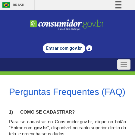
BRASIL
Simplifique!
Comunica BR
Participe
Acesso à informação
Entrar com
gov.br
Legislação
Canais
Toggle
naviga
Perguntas Frequentes (FAQ)
1)
C
OMO SE CADASTRAR?
Para se cadastrar no Consumidor.gov.br, clique no botão
“Entrar com
gov.br
”, disponível no canto superior direito da
tela, e p
reencha seus dados.