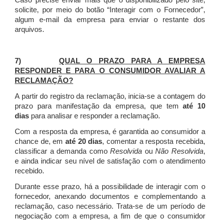
Caso precise enviar mais que o disponibilizado pelo site,
solicite, por meio do botão “Interagir com o Fornecedor”,
algum e-mail da empresa para enviar o restante dos
arquivos.
7)
QUAL O PRAZO PARA A EMPRESA
RESPONDER E PARA O CONSUMIDOR AVALIAR A
RECLAMAÇÃO?
A partir do registro da reclamação, inicia-se a contagem do
prazo para manifestação da empresa, que tem
até 10
dias
para analisar e responder a reclamação.
Com a resposta da empresa, é garantida ao consumidor a
chance de, em
até 20 dias
, comentar a resposta recebida,
classificar a demanda como
Resolvida
ou
Não Resolvida
,
e ainda indicar seu nível de satisfação com o atendimento
recebido.
Durante esse prazo, há a possibilidade de interagir com o
fornecedor, anexando documentos e complementando a
reclamação, caso necessário.
Trata-se de um período de
negociação com a empresa, a fim de que o consumidor