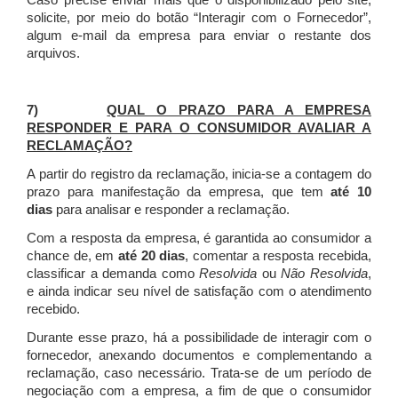
Caso precise enviar mais que o disponibilizado pelo site,
solicite, por meio do botão “Interagir com o Fornecedor”,
algum e-mail da empresa para enviar o restante dos
arquivos.
7)
QUAL O PRAZO PARA A EMPRESA
RESPONDER E PARA O CONSUMIDOR AVALIAR A
RECLAMAÇÃO?
A partir do registro da reclamação, inicia-se a contagem do
prazo para manifestação da empresa, que tem
até 10
dias
para analisar e responder a reclamação.
Com a resposta da empresa, é garantida ao consumidor a
chance de, em
até 20 dias
, comentar a resposta recebida,
classificar a demanda como
Resolvida
ou
Não Resolvida
,
e ainda indicar seu nível de satisfação com o atendimento
recebido.
Durante esse prazo, há a possibilidade de interagir com o
fornecedor, anexando documentos e complementando a
reclamação, caso necessário.
Trata-se de um período de
negociação com a empresa, a fim de que o consumidor