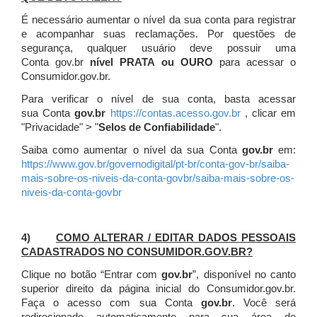
É necessário aumentar o nível da sua conta para registrar
e acompanhar suas reclamações. Por questões de
segurança, qualquer usuário deve possuir uma
Conta gov.br
nível PRATA ou OURO
para acessar o
Consumidor.gov.br.
Para verificar o nível de sua conta, basta acessar
sua Conta
gov.br
https://contas.acesso.gov.br
, clicar em
"Privacidade" > "
Selos de Confiabilidade
".
Saiba como aumentar o nível da sua Conta
gov.br
em:
https://www.gov.br/governodigital/pt-br/conta-gov-br/saiba-
mais-sobre-os-niveis-da-conta-govbr/saiba-mais-sobre-os-
niveis-da-conta-govbr
4)
COMO ALTERAR / EDITAR DADOS PESSOAIS
CADASTRADOS NO CONSUMIDOR.GOV.BR?
Clique no botão “Entrar com
gov.br
”, disponível no canto
superior direito da página inicial do Consumidor.gov.br.
Faça o acesso com sua Conta
gov.br
. Você será