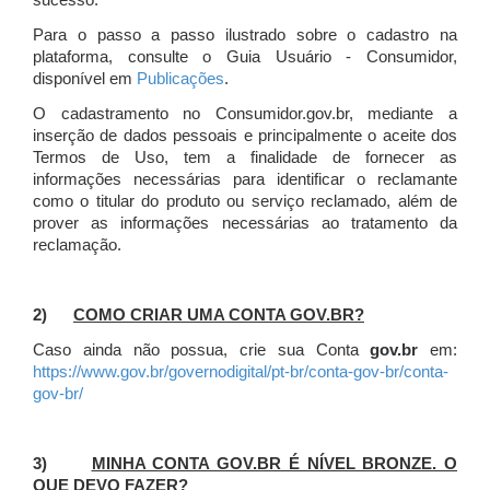
sucesso.
Para o passo a passo ilustrado sobre o cadastro na
plataforma, consulte o Guia Usuário - Consumidor,
disponível em
Publicações
.
O cadastramento no Consumidor.gov.br, mediante a
inserção de dados pessoais e principalmente o aceite dos
Termos de Uso, tem a finalidade de fornecer as
informações necessárias para identificar o reclamante
como o titular do produto ou serviço reclamado, além de
prover as informações necessárias ao tratamento da
reclamação.
2)
COMO CRIAR UMA CONTA GOV.BR?
Caso ainda não possua, crie sua Conta
gov.br
em:
https://www.gov.br/governodigital/pt-br/conta-gov-br/conta-
gov-br/
3)
MINHA CONTA GOV.BR É NÍVEL BRONZE. O
QUE DEVO FAZER?