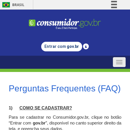
BRASIL
Simplifique!
Comunica BR
Participe
Acesso à informação
Entrar com
gov.br
Legislação
Canais
Toggle
naviga
Perguntas Frequentes (FAQ)
1)
C
OMO SE CADASTRAR?
Para se cadastrar no Consumidor.gov.br, clique no botão
“Entrar com
gov.br
”, disponível no canto superior direito da
tela, e p
reencha seus dados.