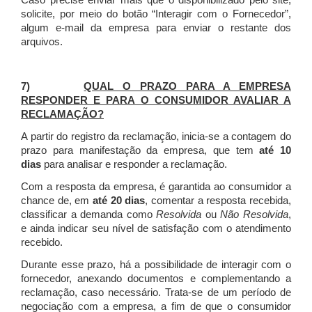
Caso precise enviar mais que o disponibilizado pelo site,
solicite, por meio do botão “Interagir com o Fornecedor”,
algum e-mail da empresa para enviar o restante dos
arquivos.
7)
QUAL O PRAZO PARA A EMPRESA
RESPONDER E PARA O CONSUMIDOR AVALIAR A
RECLAMAÇÃO?
A partir do registro da reclamação, inicia-se a contagem do
prazo para manifestação da empresa, que tem
até 10
dias
para analisar e responder a reclamação.
Com a resposta da empresa, é garantida ao consumidor a
chance de, em
até 20 dias
, comentar a resposta recebida,
classificar a demanda como
Resolvida
ou
Não Resolvida
,
e ainda indicar seu nível de satisfação com o atendimento
recebido.
Durante esse prazo, há a possibilidade de interagir com o
fornecedor, anexando documentos e complementando a
reclamação, caso necessário.
Trata-se de um período de
negociação com a empresa, a fim de que o consumidor