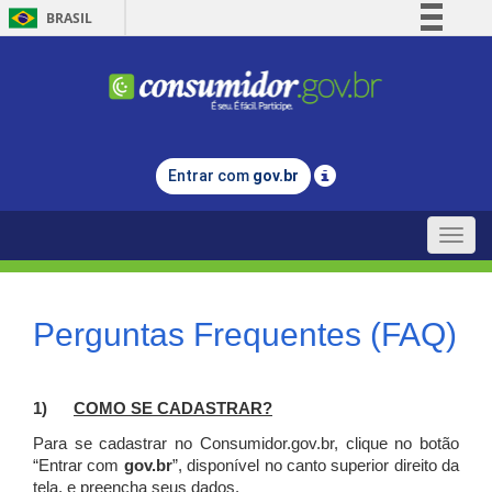
BRASIL
Simplifique!
Comunica BR
Participe
Acesso à informação
Entrar com
gov.br
Legislação
Canais
Toggle
naviga
Perguntas Frequentes (FAQ)
1)
C
OMO SE CADASTRAR?
Para se cadastrar no Consumidor.gov.br, clique no botão
“Entrar com
gov.br
”, disponível no canto superior direito da
tela, e p
reencha seus dados.