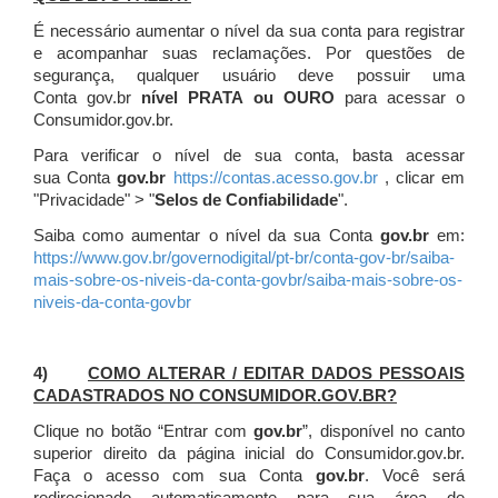
É necessário aumentar o nível da sua conta para registrar
e acompanhar suas reclamações. Por questões de
segurança, qualquer usuário deve possuir uma
Conta gov.br
nível PRATA ou OURO
para acessar o
Consumidor.gov.br.
Para verificar o nível de sua conta, basta acessar
sua Conta
gov.br
https://contas.acesso.gov.br
, clicar em
"Privacidade" > "
Selos de Confiabilidade
".
Saiba como aumentar o nível da sua Conta
gov.br
em:
https://www.gov.br/governodigital/pt-br/conta-gov-br/saiba-
mais-sobre-os-niveis-da-conta-govbr/saiba-mais-sobre-os-
niveis-da-conta-govbr
4)
COMO ALTERAR / EDITAR DADOS PESSOAIS
CADASTRADOS NO CONSUMIDOR.GOV.BR?
Clique no botão “Entrar com
gov.br
”, disponível no canto
superior direito da página inicial do Consumidor.gov.br.
Faça o acesso com sua Conta
gov.br
. Você será