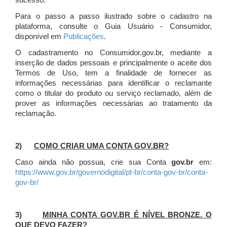
sucesso.
Para o passo a passo ilustrado sobre o cadastro na
plataforma, consulte o Guia Usuário - Consumidor,
disponível em
Publicações
.
O cadastramento no Consumidor.gov.br, mediante a
inserção de dados pessoais e principalmente o aceite dos
Termos de Uso, tem a finalidade de fornecer as
informações necessárias para identificar o reclamante
como o titular do produto ou serviço reclamado, além de
prover as informações necessárias ao tratamento da
reclamação.
2)
COMO CRIAR UMA CONTA GOV.BR?
Caso ainda não possua, crie sua Conta
gov.br
em:
https://www.gov.br/governodigital/pt-br/conta-gov-br/conta-
gov-br/
3)
MINHA CONTA GOV.BR É NÍVEL BRONZE. O
QUE DEVO FAZER?