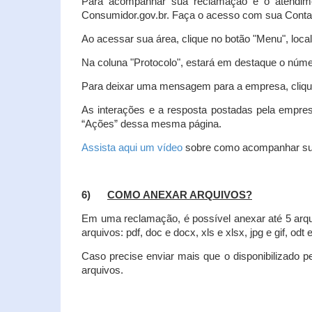
Para acompanhar sua reclamação e o atendim
Consumidor.gov.br. Faça o acesso com sua Cont
Ao acessar sua área, clique no botão "Menu", loca
Na coluna "Protocolo", estará em destaque o númer
Para deixar uma mensagem para a empresa, clique
As interações e a resposta postadas pela empres
“Ações” dessa mesma página.
Assista aqui um vídeo
sobre como acompanhar su
6)
COMO ANEXAR ARQUIVOS?
Em uma reclamação, é possível anexar até 5 arq
arquivos: pdf, doc e docx, xls e xlsx, jpg e gif, odt
Caso precise enviar mais que o disponibilizado pe
arquivos.