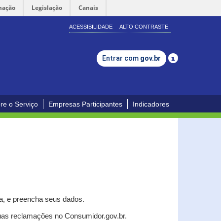
mação
Legislação
Canais
ACESSIBILIDADE
ALTO CONTRASTE
Entrar com
gov.br
re o Serviço
Empresas Participantes
Indicadores
a, e p
reencha seus dados.
uas reclamações no Consumidor.gov.br.