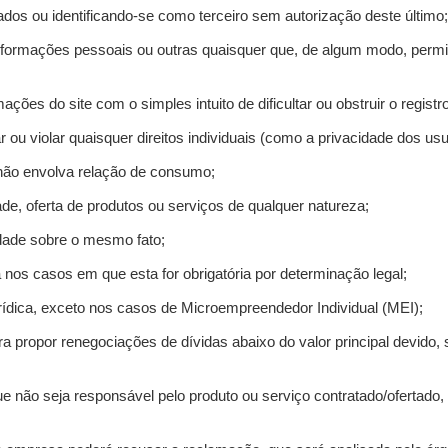
ados ou identificando-se como terceiro sem autorização deste último;
informações pessoais ou outras quaisquer que, de algum modo, permi
mações do site com o simples intuito de dificultar ou obstruir o regis
r ou violar quaisquer direitos individuais (como a privacidade dos us
 não envolva relação de consumo;
de, oferta de produtos ou serviços de qualquer natureza;
idade sobre o mesmo fato;
a nos casos em que esta for obrigatória por determinação legal;
ídica, exceto nos casos de Microempreendedor Individual (MEI);
ra propor renegociações de dívidas abaixo do valor principal devido, 
e não seja responsável pelo produto ou serviço contratado/ofertado