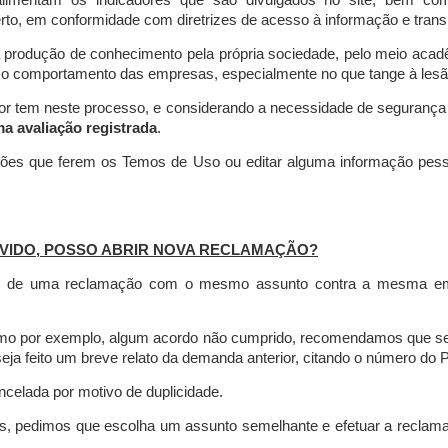
limentam os indicadores que são divulgados no site, bem com
rto, em conformidade com diretrizes de acesso à informação e transp
 produção de conhecimento pela própria sociedade, pelo meio aca
r o comportamento das empresas, especialmente no que tange à lesão 
dor tem neste processo, e considerando a necessidade de seguranç
ma avaliação registrada
.
ções que ferem os Temos de Uso ou editar alguma informação pess
VIDO, POSSO ABRIR NOVA RECLAMAÇÃO?
is de uma reclamação com o mesmo assunto contra a mesma empr
como por exemplo, algum acordo não cumprido, recomendamos que s
a feito um breve relato da demanda anterior, citando o número do 
celada por motivo de duplicidade.
es, pedimos que escolha um assunto semelhante e efetuar a reclam