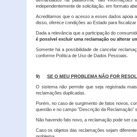
demandados na plataforma. Tais informações a
independentemente de solicitação, em formato abe
Acreditamos que o acesso a esses dados apoia a
disso, oferece condições ao Estado para fiscaliza
Dada a relevância que a participação do consumi
é possível excluir uma reclamação ou alterar u
Somente há a possibilidade de cancelar reclama
conforme Política de Uso de Dados Pessoais.
9)
SE O MEU PROBLEMA NÃO FOR RESOL
O sistema não permite que seja registrada ma
reclamações duplicadas.
Porém, no caso de surgimento de fatos novos, 
questão e no campo "Descrição da Reclamação" sej
Não havendo fato novo, a reclamação pode ser can
Caso os objetos das reclamações sejam diferent
problema.