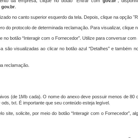
ento da empresa, clique no botão “Entrar com
gov.br
”, disponí
a
gov.br
.
lizado no canto superior esquerdo da tela. Depois, clique na opção 
o do protocolo de determinada reclamação. Para visualizar, clique 
 no botão “Interagir com o Fornecedor”. Utilize para conversar co
a são visualizadas ao clicar no botão azul “Detalhes” e também no
a reclamação.
uivos (de 1Mb cada). O nome do anexo deve possuir menos de 80 ca
 e ods, txt. É importante que seu conteúdo esteja legível.
lo site, solicite, por meio do botão “Interagir com o Fornecedor”, 