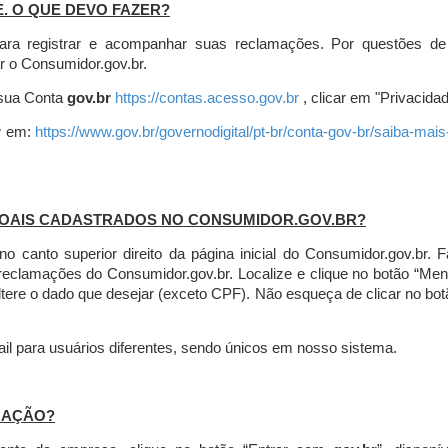
E. O QUE DEVO FAZER?
ara registrar e acompanhar suas reclamações. Por questões de
r o Consumidor.gov.br.
r sua Conta
gov.br
https://contas.acesso.gov.br
, clicar em "Privacidad
r
em:
https://www.gov.br/governodigital/pt-br/conta-gov-br/saiba-mai
SOAIS CADASTRADOS NO CONSUMIDOR.GOV.BR?
l no canto superior direito da página inicial do Consumidor.gov.b
 reclamações do Consumidor.gov.br.
Localize e clique no botão “Men
altere o dado que desejar (exceto CPF). Não esqueça de clicar no bot
l para usuários diferentes, sendo únicos em nosso sistema.
MAÇÃO?