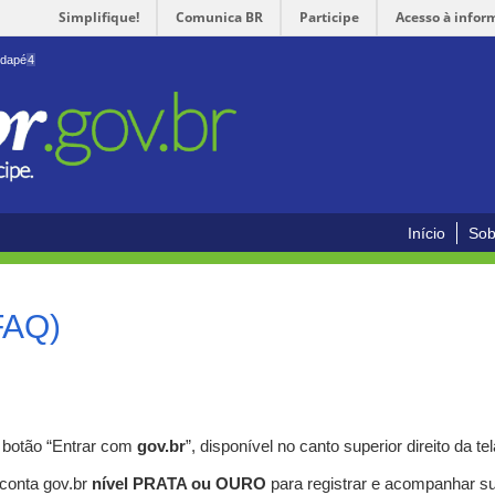
Simplifique!
Comunica BR
Participe
Acesso à infor
odapé
4
Início
Sob
FAQ)
o botão “Entrar com
gov.br
”, disponível no canto superior direito da tel
 conta gov.br
nível PRATA ou OURO
para registrar e acompanhar s