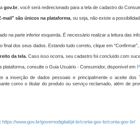
ta
gov.br
, você será redirecionado para a tela de cadastro do Consum
-mail" são únicos na plataforma
, ou seja, não existe a possibil
do na parte inferior esquerda. É necessário realizar a leitura das info
o final dos seus dados. Estando tudo correto, clique em “Confirmar”, no
eito da tela.
Caso isso ocorra, seu cadastro foi concluído com suc
a plataforma, consulte o Guia Usuário - Consumidor, disponível em
P
e a inserção de dados pessoais e principalmente o aceite dos 
amante como o titular do produto ou serviço reclamado, além de pr
:
https://www.gov.br/governodigital/pt-br/conta-gov-br/conta-gov-br/