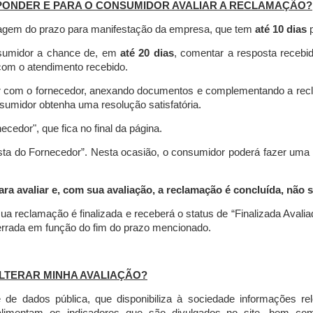
PONDER E PARA O CONSUMIDOR AVALIAR A RECLAMAÇÃO?
contagem do prazo para manifestação da empresa, que tem
até 10 dias
p
nsumidor a chance de, em
até 20 dias
, comentar a resposta recebi
o com o atendimento recebido.
agir com o fornecedor, anexando documentos e complementando a re
umidor obtenha uma resolução satisfatória.
necedor", que fica no final da página.
osta do Fornecedor”. Nesta ocasião, o consumidor poderá fazer uma
 avaliar e, com sua avaliação, a reclamação é concluída, não s
ua reclamação é finalizada
e receberá o status de “Finalizada Avali
cerrada em função do fim do prazo mencionado.
LTERAR MINHA AVALIAÇÃO?
e dados pública, que disponibiliza à sociedade informações r