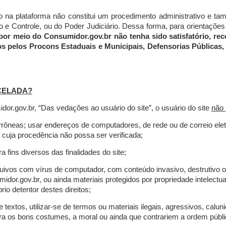
do na plataforma não constitui um procedimento administrativo e 
 Controle, ou do Poder Judiciário. Dessa forma, para orientações a
por meio do Consumidor.gov.br não tenha sido satisfatório, 
os pelos Procons Estaduais e Municipais, Defensorias Públicas, 
.
CELADA?
r.gov.br, “Das vedações ao usuário do site”, o usuário do site
não 
errôneas; usar endereços de computadores, de rede ou de correio ele
 cuja procedência não possa ser verificada;
a fins diversos das finalidades do site;
rquivos com vírus de computador, com conteúdo invasivo, destrutivo
idor.gov.br, ou ainda materiais protegidos por propriedade intelectu
io detentor destes direitos;
extos, utilizar-se de termos ou materiais ilegais, agressivos, calun
tra os bons costumes, a moral ou ainda que contrariem a ordem públi