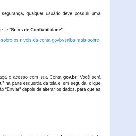
 segurança, qualquer usuário deve possuir uma
e" > "
Selos de Confiabilidade
".
s-sobre-os-niveis-da-conta-govbr/saiba-mais-sobre-
r. Faça o acesso com sua Conta
gov.br
. Você será
u” na parte esquerda da tela e, em seguida, clique
ão “Enviar” depois de alterar os dados, para que as