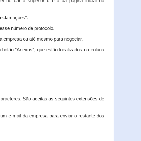
vel no canto superior direito da página inicial do
"Reclamações".
nesse número de protocolo.
m a empresa ou até mesmo para negociar.
 botão “Anexos”, que estão localizados na coluna
racteres. São aceitas as seguintes extensões de
algum e-mail da empresa para enviar o restante dos