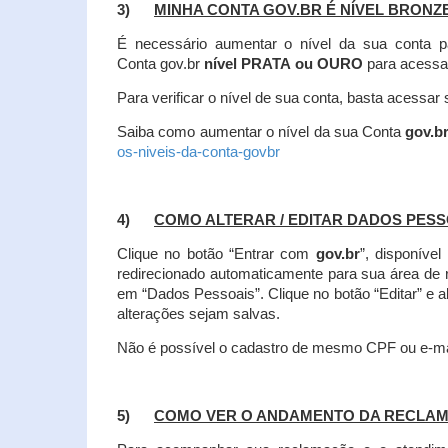
3)
MINHA CONTA GOV.BR É NÍVEL BRONZ
É necessário aumentar o nível da sua conta p
Conta gov.br
nível PRATA ou OURO
para acessa
Para verificar o nível de sua conta, basta acessa
Saiba como aumentar o nível da sua Conta
gov.b
os-niveis-da-conta-govbr
4)
COMO ALTERAR / EDITAR DADOS PES
Clique no botão “Entrar com
gov.br
”, disponíve
redirecionado automaticamente para sua área de
em “Dados Pessoais”.
Clique no botão “Editar” e 
alterações sejam salvas.
Não é possível o cadastro de mesmo CPF ou e-mai
5)
COMO VER O ANDAMENTO DA RECLA