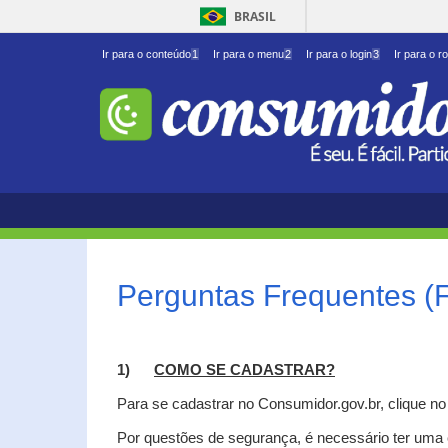
BRASIL
Ir para o conteúdo
1
Ir para o menu
2
Ir para o login
3
Ir para o r
Perguntas Frequentes (
1)
C
OMO SE CADASTRAR?
Para se cadastrar no Consumidor.gov.br, clique n
Por questões de segurança, é necessário ter uma