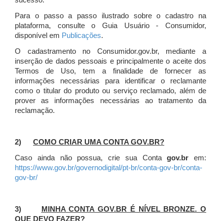
sucesso.
Para o passo a passo ilustrado sobre o cadastro na
plataforma, consulte o Guia Usuário - Consumidor,
disponível em
Publicações
.
O cadastramento no Consumidor.gov.br, mediante a
inserção de dados pessoais e principalmente o aceite dos
Termos de Uso, tem a finalidade de fornecer as
informações necessárias para identificar o reclamante
como o titular do produto ou serviço reclamado, além de
prover as informações necessárias ao tratamento da
reclamação.
2)
COMO CRIAR UMA CONTA GOV.BR?
Caso ainda não possua, crie sua Conta
gov.br
em:
https://www.gov.br/governodigital/pt-br/conta-gov-br/conta-
gov-br/
3)
MINHA CONTA GOV.BR É NÍVEL BRONZE. O
QUE DEVO FAZER?