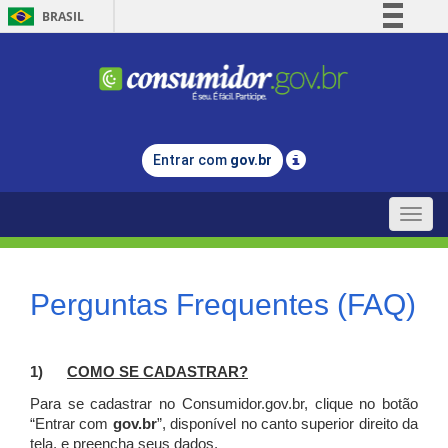
BRASIL
Simplifique!
Comunica BR
Participe
Acesso à informação
Entrar com
gov.br
Legislação
Canais
Toggle
naviga
Perguntas Frequentes (FAQ)
1)
C
OMO SE CADASTRAR?
Para se cadastrar no Consumidor.gov.br, clique no botão
“Entrar com
gov.br
”, disponível no canto superior direito da
tela, e p
reencha seus dados.