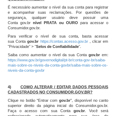
É necessário aumentar o nível da sua conta para registrar
e acompanhar suas reclamações. Por questões de
segurança, qualquer usuário deve possuir uma
Conta gov.br
nível PRATA ou OURO
para acessar o
Consumidor.gov.br.
Para verificar o nível de sua conta, basta acessar
sua Conta
gov.br
https://contas.acesso.gov.br
, clicar em
"Privacidade" > "
Selos de Confiabilidade
".
Saiba como aumentar o nível da sua Conta
gov.br
em:
https://www.gov.br/governodigital/pt-br/conta-gov-br/saiba-
mais-sobre-os-niveis-da-conta-govbr/saiba-mais-sobre-os-
niveis-da-conta-govbr
4)
COMO ALTERAR / EDITAR DADOS PESSOAIS
CADASTRADOS NO CONSUMIDOR.GOV.BR?
Clique no botão “Entrar com
gov.br
”, disponível no canto
superior direito da página inicial do Consumidor.gov.br.
Faça o acesso com sua Conta
gov.br
. Você será