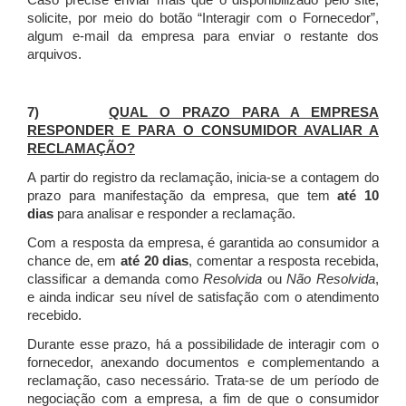
Caso precise enviar mais que o disponibilizado pelo site,
solicite, por meio do botão “Interagir com o Fornecedor”,
algum e-mail da empresa para enviar o restante dos
arquivos.
7)
QUAL O PRAZO PARA A EMPRESA
RESPONDER E PARA O CONSUMIDOR AVALIAR A
RECLAMAÇÃO?
A partir do registro da reclamação, inicia-se a contagem do
prazo para manifestação da empresa, que tem
até 10
dias
para analisar e responder a reclamação.
Com a resposta da empresa, é garantida ao consumidor a
chance de, em
até 20 dias
, comentar a resposta recebida,
classificar a demanda como
Resolvida
ou
Não Resolvida
,
e ainda indicar seu nível de satisfação com o atendimento
recebido.
Durante esse prazo, há a possibilidade de interagir com o
fornecedor, anexando documentos e complementando a
reclamação, caso necessário.
Trata-se de um período de
negociação com a empresa, a fim de que o consumidor