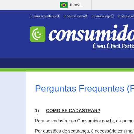
BRASIL
Ir para o conteúdo
1
Ir para o menu
2
Ir para o login
3
Ir para o r
Perguntas Frequentes (
1)
C
OMO SE CADASTRAR?
Para se cadastrar no Consumidor.gov.br, clique n
Por questões de segurança, é necessário ter uma