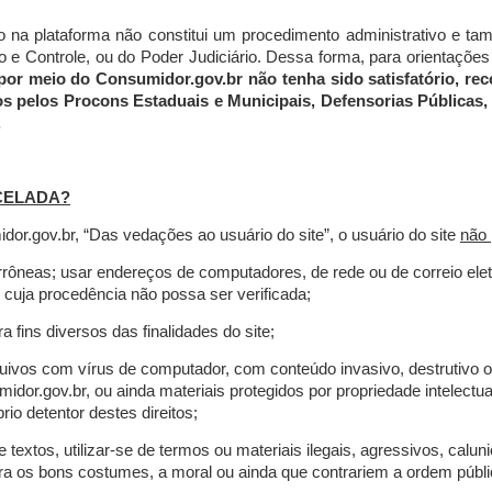
do na plataforma não constitui um procedimento administrativo e 
 Controle, ou do Poder Judiciário. Dessa forma, para orientações a
por meio do Consumidor.gov.br não tenha sido satisfatório, 
os pelos Procons Estaduais e Municipais, Defensorias Públicas, 
.
CELADA?
r.gov.br, “Das vedações ao usuário do site”, o usuário do site
não 
errôneas; usar endereços de computadores, de rede ou de correio ele
 cuja procedência não possa ser verificada;
a fins diversos das finalidades do site;
rquivos com vírus de computador, com conteúdo invasivo, destrutivo
idor.gov.br, ou ainda materiais protegidos por propriedade intelectu
io detentor destes direitos;
extos, utilizar-se de termos ou materiais ilegais, agressivos, calun
tra os bons costumes, a moral ou ainda que contrariem a ordem públi