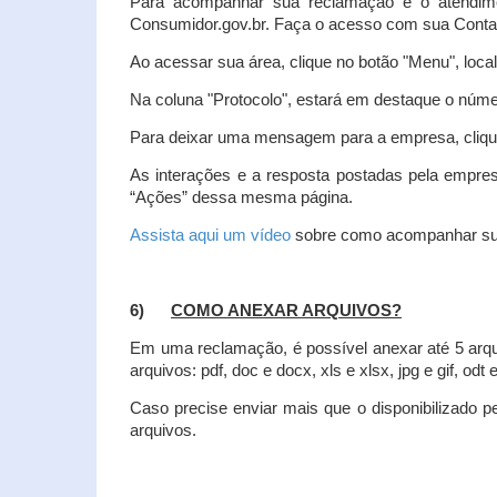
Para acompanhar sua reclamação e o atendim
Consumidor.gov.br. Faça o acesso com sua Cont
Ao acessar sua área, clique no botão "Menu", loca
Na coluna "Protocolo", estará em destaque o númer
Para deixar uma mensagem para a empresa, clique
As interações e a resposta postadas pela empres
“Ações” dessa mesma página.
Assista aqui um vídeo
sobre como acompanhar su
6)
COMO ANEXAR ARQUIVOS?
Em uma reclamação, é possível anexar até 5 arq
arquivos: pdf, doc e docx, xls e xlsx, jpg e gif, odt
Caso precise enviar mais que o disponibilizado pe
arquivos.