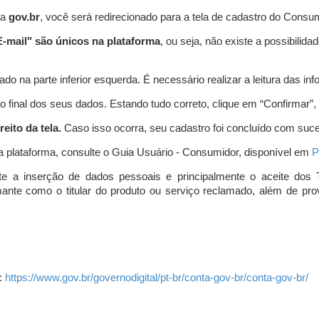
ta
gov.br
, você será redirecionado para a tela de cadastro do Consum
-mail" são únicos na plataforma
, ou seja, não existe a possibil
do na parte inferior esquerda. É necessário realizar a leitura das info
o final dos seus dados. Estando tudo correto, clique em “Confirmar”, no
eito da tela.
Caso isso ocorra, seu cadastro foi concluído com suc
a plataforma, consulte o Guia Usuário - Consumidor, disponível em
P
e a inserção de dados pessoais e principalmente o aceite dos 
amante como o titular do produto ou serviço reclamado, além de pr
:
https://www.gov.br/governodigital/pt-br/conta-gov-br/conta-gov-br/