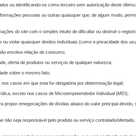
ados ou identificando-se como terceiro sem autorização deste último;
informações pessoais ou outras quaisquer que, de algum modo, permi
mações do site com o simples intuito de dificultar ou obstruir o regis
r ou violar quaisquer direitos individuais (como a privacidade dos us
 não envolva relação de consumo;
de, oferta de produtos ou serviços de qualquer natureza;
idade sobre o mesmo fato;
a nos casos em que esta for obrigatória por determinação legal;
ídica, exceto nos casos de Microempreendedor Individual (MEI);
ra propor renegociações de dívidas abaixo do valor principal devido, 
e não seja responsável pelo produto ou serviço contratado/ofertado