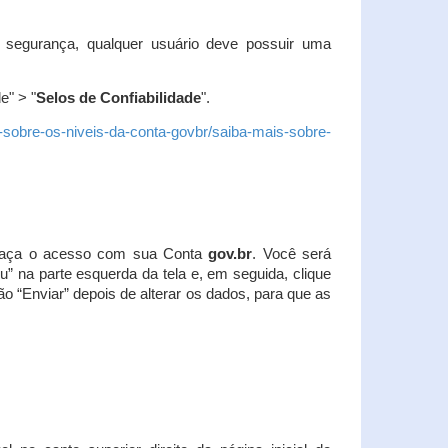
 segurança, qualquer usuário deve possuir uma
e" > "
Selos de Confiabilidade
".
s-sobre-os-niveis-da-conta-govbr/saiba-mais-sobre-
r. Faça o acesso com sua Conta
gov.br
. Você será
u” na parte esquerda da tela e, em seguida, clique
ão “Enviar” depois de alterar os dados, para que as