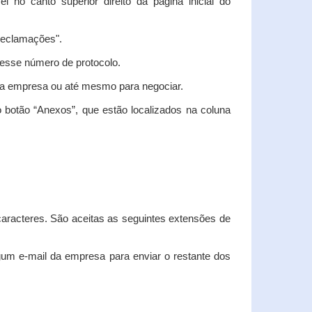
vel no canto superior direito da página inicial do
"Reclamações".
nesse número de protocolo.
m a empresa ou até mesmo para negociar.
 botão “Anexos”, que estão localizados na coluna
racteres. São aceitas as seguintes extensões de
algum e-mail da empresa para enviar o restante dos