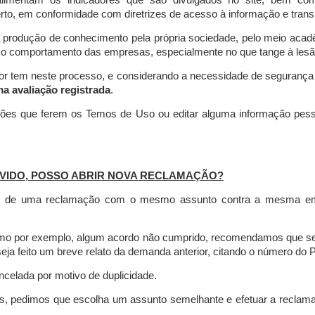
limentam os indicadores que são divulgados no site, bem com
rto, em conformidade com diretrizes de acesso à informação e transp
 produção de conhecimento pela própria sociedade, pelo meio aca
r o comportamento das empresas, especialmente no que tange à lesão 
dor tem neste processo, e considerando a necessidade de seguranç
ma avaliação registrada
.
ções que ferem os Temos de Uso ou editar alguma informação pess
VIDO, POSSO ABRIR NOVA RECLAMAÇÃO?
is de uma reclamação com o mesmo assunto contra a mesma empr
como por exemplo, algum acordo não cumprido, recomendamos que s
a feito um breve relato da demanda anterior, citando o número do 
celada por motivo de duplicidade.
es, pedimos que escolha um assunto semelhante e efetuar a reclam