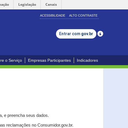
mação
Legislação
Canais
ACESSIBILIDADE
ALTO CONTRASTE
Entrar com
gov.br
re o Serviço
Empresas Participantes
Indicadores
a, e p
reencha seus dados.
uas reclamações no Consumidor.gov.br.