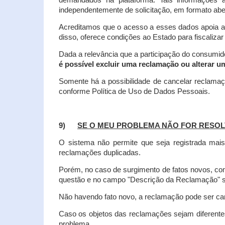
demandados na plataforma. Tais informações a
independentemente de solicitação, em formato abe
Acreditamos que o acesso a esses dados apoia a
disso, oferece condições ao Estado para fiscaliza
Dada a relevância que a participação do consumi
é possível excluir uma reclamação ou alterar u
Somente há a possibilidade de cancelar reclama
conforme Política de Uso de Dados Pessoais.
9)
SE O MEU PROBLEMA NÃO FOR RESOL
O sistema não permite que seja registrada ma
reclamações duplicadas.
Porém, no caso de surgimento de fatos novos, 
questão e no campo "Descrição da Reclamação" sej
Não havendo fato novo, a reclamação pode ser can
Caso os objetos das reclamações sejam diferent
problema.