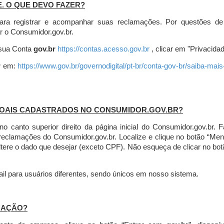
E. O QUE DEVO FAZER?
ara registrar e acompanhar suas reclamações. Por questões de
r o Consumidor.gov.br.
r sua Conta
gov.br
https://contas.acesso.gov.br
, clicar em "Privacidad
r
em:
https://www.gov.br/governodigital/pt-br/conta-gov-br/saiba-mai
SOAIS CADASTRADOS NO CONSUMIDOR.GOV.BR?
l no canto superior direito da página inicial do Consumidor.gov.b
 reclamações do Consumidor.gov.br.
Localize e clique no botão “Men
altere o dado que desejar (exceto CPF). Não esqueça de clicar no bot
l para usuários diferentes, sendo únicos em nosso sistema.
MAÇÃO?