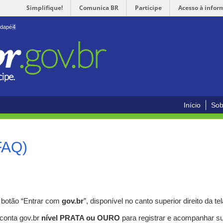
Simplifique!
Comunica BR
Participe
Acesso à infor
odapé
4
Início
Sob
FAQ)
o botão “Entrar com
gov.br
”, disponível no canto superior direito da tel
 conta gov.br
nível PRATA ou OURO
para registrar e acompanhar s