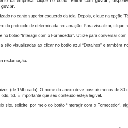
ento da empresa, clique no botão “Entrar com
gov.br
”, disponí
a
gov.br
.
lizado no canto superior esquerdo da tela. Depois, clique na opção 
o do protocolo de determinada reclamação. Para visualizar, clique 
 no botão “Interagir com o Fornecedor”. Utilize para conversar co
a são visualizadas ao clicar no botão azul “Detalhes” e também no
a reclamação.
uivos (de 1Mb cada). O nome do anexo deve possuir menos de 80 ca
 e ods, txt. É importante que seu conteúdo esteja legível.
lo site, solicite, por meio do botão “Interagir com o Fornecedor”, 