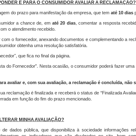
PONDER E PARA O CONSUMIDOR AVALIAR A RECLAMAÇÃO?
contagem do prazo para manifestação da empresa, que tem
até 10 dias
p
nsumidor a chance de, em
até 20 dias
, comentar a resposta recebi
o com o atendimento recebido.
agir com o fornecedor, anexando documentos e complementando a re
umidor obtenha uma resolução satisfatória.
necedor", que fica no final da página.
osta do Fornecedor”. Nesta ocasião, o consumidor poderá fazer uma
 avaliar e, com sua avaliação, a reclamação é concluída, não s
ua reclamação é finalizada
e receberá o status de “Finalizada Avali
cerrada em função do fim do prazo mencionado.
LTERAR MINHA AVALIAÇÃO?
e dados pública, que disponibiliza à sociedade informações r