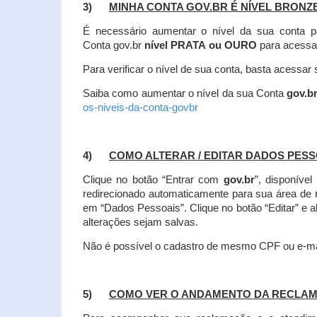
3)
MINHA CONTA GOV.BR É NÍVEL BRONZ
É necessário aumentar o nível da sua conta p
Conta gov.br
nível PRATA ou OURO
para acessa
Para verificar o nível de sua conta, basta acessa
Saiba como aumentar o nível da sua Conta
gov.b
os-niveis-da-conta-govbr
4)
COMO ALTERAR / EDITAR DADOS PES
Clique no botão “Entrar com
gov.br
”, disponíve
redirecionado automaticamente para sua área de
em “Dados Pessoais”.
Clique no botão “Editar” e 
alterações sejam salvas.
Não é possível o cadastro de mesmo CPF ou e-mai
5)
COMO VER O ANDAMENTO DA RECLA