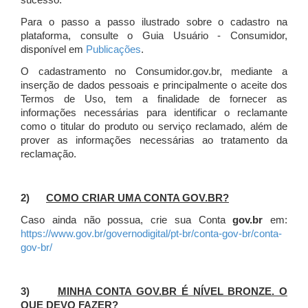
sucesso.
Para o passo a passo ilustrado sobre o cadastro na
plataforma, consulte o Guia Usuário - Consumidor,
disponível em
Publicações
.
O cadastramento no Consumidor.gov.br, mediante a
inserção de dados pessoais e principalmente o aceite dos
Termos de Uso, tem a finalidade de fornecer as
informações necessárias para identificar o reclamante
como o titular do produto ou serviço reclamado, além de
prover as informações necessárias ao tratamento da
reclamação.
2)
COMO CRIAR UMA CONTA GOV.BR?
Caso ainda não possua, crie sua Conta
gov.br
em:
https://www.gov.br/governodigital/pt-br/conta-gov-br/conta-
gov-br/
3)
MINHA CONTA GOV.BR É NÍVEL BRONZE. O
QUE DEVO FAZER?