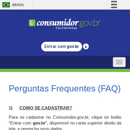
BRASIL
Simplifique!
Comunica BR
Participe
Acesso à informação
Entrar com
gov.br
Legislação
Canais
Toggle
naviga
Perguntas Frequentes (FAQ)
1)
C
OMO SE CADASTRAR?
Para se cadastrar no Consumidor.gov.br, clique no botão
“Entrar com
gov.br
”, disponível no canto superior direito da
tela, e p
reencha seus dados.