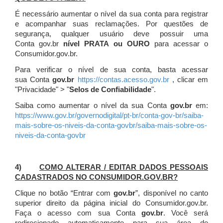
É necessário aumentar o nível da sua conta para registrar
e acompanhar suas reclamações. Por questões de
segurança, qualquer usuário deve possuir uma
Conta gov.br
nível PRATA ou OURO
para acessar o
Consumidor.gov.br.
Para verificar o nível de sua conta, basta acessar
sua Conta
gov.br
https://contas.acesso.gov.br
, clicar em
"Privacidade" > "
Selos de Confiabilidade
".
Saiba como aumentar o nível da sua Conta
gov.br
em:
https://www.gov.br/governodigital/pt-br/conta-gov-br/saiba-
mais-sobre-os-niveis-da-conta-govbr/saiba-mais-sobre-os-
niveis-da-conta-govbr
4)
COMO ALTERAR / EDITAR DADOS PESSOAIS
CADASTRADOS NO CONSUMIDOR.GOV.BR?
Clique no botão “Entrar com
gov.br
”, disponível no canto
superior direito da página inicial do Consumidor.gov.br.
Faça o acesso com sua Conta
gov.br
. Você será