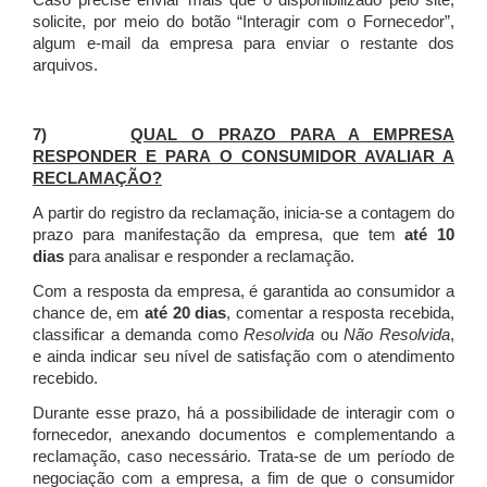
Caso precise enviar mais que o disponibilizado pelo site,
solicite, por meio do botão “Interagir com o Fornecedor”,
algum e-mail da empresa para enviar o restante dos
arquivos.
7)
QUAL O PRAZO PARA A EMPRESA
RESPONDER E PARA O CONSUMIDOR AVALIAR A
RECLAMAÇÃO?
A partir do registro da reclamação, inicia-se a contagem do
prazo para manifestação da empresa, que tem
até 10
dias
para analisar e responder a reclamação.
Com a resposta da empresa, é garantida ao consumidor a
chance de, em
até 20 dias
, comentar a resposta recebida,
classificar a demanda como
Resolvida
ou
Não Resolvida
,
e ainda indicar seu nível de satisfação com o atendimento
recebido.
Durante esse prazo, há a possibilidade de interagir com o
fornecedor, anexando documentos e complementando a
reclamação, caso necessário.
Trata-se de um período de
negociação com a empresa, a fim de que o consumidor