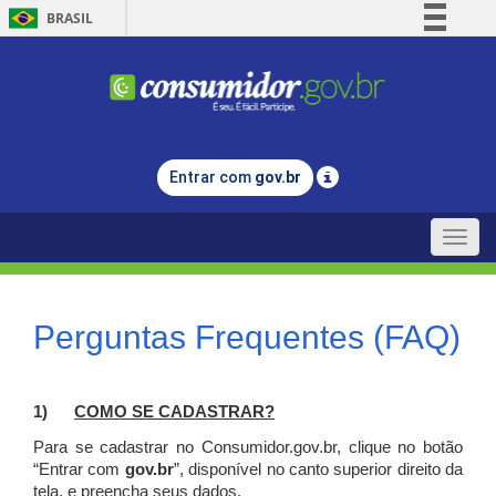
BRASIL
Simplifique!
Comunica BR
Participe
Acesso à informação
Entrar com
gov.br
Legislação
Canais
Toggle
naviga
Perguntas Frequentes (FAQ)
1)
C
OMO SE CADASTRAR?
Para se cadastrar no Consumidor.gov.br, clique no botão
“Entrar com
gov.br
”, disponível no canto superior direito da
tela, e p
reencha seus dados.