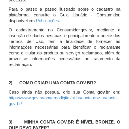
sucesso.
Para o passo a passo ilustrado sobre o cadastro na
plataforma, consulte o Guia Usuário - Consumidor,
disponível em
Publicações
.
O cadastramento no Consumidor.gov.br, mediante a
inserção de dados pessoais e principalmente o aceite dos
Termos de Uso, tem a finalidade de fornecer as
informações necessárias para identificar o reclamante
como o titular do produto ou serviço reclamado, além de
prover as informações necessárias ao tratamento da
reclamação.
2)
COMO CRIAR UMA CONTA GOV.BR?
Caso ainda não possua, crie sua Conta
gov.br
em:
https://www.gov.br/governodigital/pt-br/conta-gov-br/conta-
gov-br/
3)
MINHA CONTA GOV.BR É NÍVEL BRONZE. O
QUE DEVO FAZER?