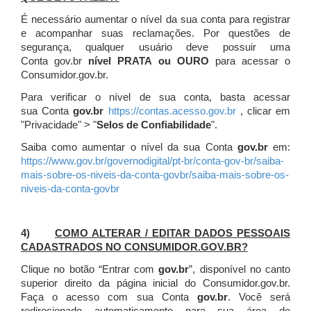
É necessário aumentar o nível da sua conta para registrar
e acompanhar suas reclamações. Por questões de
segurança, qualquer usuário deve possuir uma
Conta gov.br
nível PRATA ou OURO
para acessar o
Consumidor.gov.br.
Para verificar o nível de sua conta, basta acessar
sua Conta
gov.br
https://contas.acesso.gov.br
, clicar em
"Privacidade" > "
Selos de Confiabilidade
".
Saiba como aumentar o nível da sua Conta
gov.br
em:
https://www.gov.br/governodigital/pt-br/conta-gov-br/saiba-
mais-sobre-os-niveis-da-conta-govbr/saiba-mais-sobre-os-
niveis-da-conta-govbr
4)
COMO ALTERAR / EDITAR DADOS PESSOAIS
CADASTRADOS NO CONSUMIDOR.GOV.BR?
Clique no botão “Entrar com
gov.br
”, disponível no canto
superior direito da página inicial do Consumidor.gov.br.
Faça o acesso com sua Conta
gov.br
. Você será