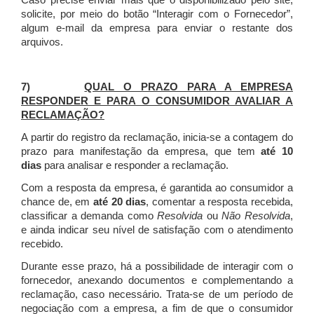
Caso precise enviar mais que o disponibilizado pelo site,
solicite, por meio do botão “Interagir com o Fornecedor”,
algum e-mail da empresa para enviar o restante dos
arquivos.
7)
QUAL O PRAZO PARA A EMPRESA
RESPONDER E PARA O CONSUMIDOR AVALIAR A
RECLAMAÇÃO?
A partir do registro da reclamação, inicia-se a contagem do
prazo para manifestação da empresa, que tem
até 10
dias
para analisar e responder a reclamação.
Com a resposta da empresa, é garantida ao consumidor a
chance de, em
até 20 dias
, comentar a resposta recebida,
classificar a demanda como
Resolvida
ou
Não Resolvida
,
e ainda indicar seu nível de satisfação com o atendimento
recebido.
Durante esse prazo, há a possibilidade de interagir com o
fornecedor, anexando documentos e complementando a
reclamação, caso necessário.
Trata-se de um período de
negociação com a empresa, a fim de que o consumidor