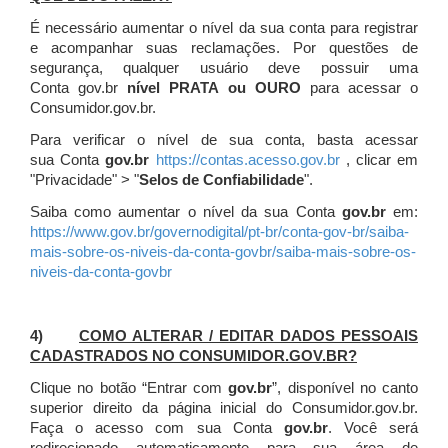
É necessário aumentar o nível da sua conta para registrar
e acompanhar suas reclamações. Por questões de
segurança, qualquer usuário deve possuir uma
Conta gov.br
nível PRATA ou OURO
para acessar o
Consumidor.gov.br.
Para verificar o nível de sua conta, basta acessar
sua Conta
gov.br
https://contas.acesso.gov.br
, clicar em
"Privacidade" > "
Selos de Confiabilidade
".
Saiba como aumentar o nível da sua Conta
gov.br
em:
https://www.gov.br/governodigital/pt-br/conta-gov-br/saiba-
mais-sobre-os-niveis-da-conta-govbr/saiba-mais-sobre-os-
niveis-da-conta-govbr
4)
COMO ALTERAR / EDITAR DADOS PESSOAIS
CADASTRADOS NO CONSUMIDOR.GOV.BR?
Clique no botão “Entrar com
gov.br
”, disponível no canto
superior direito da página inicial do Consumidor.gov.br.
Faça o acesso com sua Conta
gov.br
. Você será