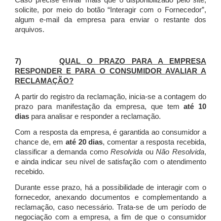
Caso precise enviar mais que o disponibilizado pelo site,
solicite, por meio do botão “Interagir com o Fornecedor”,
algum e-mail da empresa para enviar o restante dos
arquivos.
7)
QUAL O PRAZO PARA A EMPRESA
RESPONDER E PARA O CONSUMIDOR AVALIAR A
RECLAMAÇÃO?
A partir do registro da reclamação, inicia-se a contagem do
prazo para manifestação da empresa, que tem
até 10
dias
para analisar e responder a reclamação.
Com a resposta da empresa, é garantida ao consumidor a
chance de, em
até 20 dias
, comentar a resposta recebida,
classificar a demanda como
Resolvida
ou
Não Resolvida
,
e ainda indicar seu nível de satisfação com o atendimento
recebido.
Durante esse prazo, há a possibilidade de interagir com o
fornecedor, anexando documentos e complementando a
reclamação, caso necessário.
Trata-se de um período de
negociação com a empresa, a fim de que o consumidor