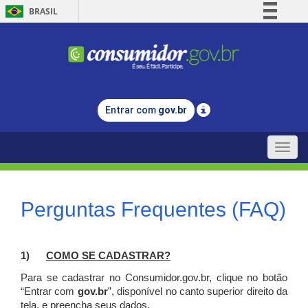
BRASIL
Simplifique!
Comunica BR
Participe
Acesso à informação
Entrar com
gov.br
Legislação
Canais
Toggle
naviga
Perguntas Frequentes (FAQ)
1)
C
OMO SE CADASTRAR?
Para se cadastrar no Consumidor.gov.br, clique no botão
“Entrar com
gov.br
”, disponível no canto superior direito da
tela, e p
reencha seus dados.