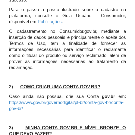
sucesso.
Para o passo a passo ilustrado sobre o cadastro na
plataforma, consulte o Guia Usuário - Consumidor,
disponível em
Publicações
.
O cadastramento no Consumidor.gov.br, mediante a
inserção de dados pessoais e principalmente o aceite dos
Termos de Uso, tem a finalidade de fornecer as
informações necessárias para identificar o reclamante
como o titular do produto ou serviço reclamado, além de
prover as informações necessárias ao tratamento da
reclamação.
2)
COMO CRIAR UMA CONTA GOV.BR?
Caso ainda não possua, crie sua Conta
gov.br
em:
https://www.gov.br/governodigital/pt-br/conta-gov-br/conta-
gov-br/
3)
MINHA CONTA GOV.BR É NÍVEL BRONZE. O
QUE DEVO FAZER?