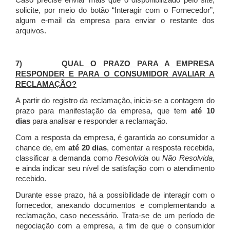
Caso precise enviar mais que o disponibilizado pelo site,
solicite, por meio do botão “Interagir com o Fornecedor”,
algum e-mail da empresa para enviar o restante dos
arquivos.
7)
QUAL O PRAZO PARA A EMPRESA
RESPONDER E PARA O CONSUMIDOR AVALIAR A
RECLAMAÇÃO?
A partir do registro da reclamação, inicia-se a contagem do
prazo para manifestação da empresa, que tem
até 10
dias
para analisar e responder a reclamação.
Com a resposta da empresa, é garantida ao consumidor a
chance de, em
até 20 dias
, comentar a resposta recebida,
classificar a demanda como
Resolvida
ou
Não Resolvida
,
e ainda indicar seu nível de satisfação com o atendimento
recebido.
Durante esse prazo, há a possibilidade de interagir com o
fornecedor, anexando documentos e complementando a
reclamação, caso necessário.
Trata-se de um período de
negociação com a empresa, a fim de que o consumidor