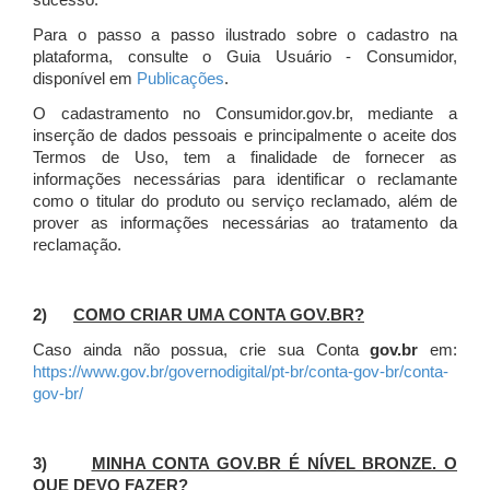
sucesso.
Para o passo a passo ilustrado sobre o cadastro na
plataforma, consulte o Guia Usuário - Consumidor,
disponível em
Publicações
.
O cadastramento no Consumidor.gov.br, mediante a
inserção de dados pessoais e principalmente o aceite dos
Termos de Uso, tem a finalidade de fornecer as
informações necessárias para identificar o reclamante
como o titular do produto ou serviço reclamado, além de
prover as informações necessárias ao tratamento da
reclamação.
2)
COMO CRIAR UMA CONTA GOV.BR?
Caso ainda não possua, crie sua Conta
gov.br
em:
https://www.gov.br/governodigital/pt-br/conta-gov-br/conta-
gov-br/
3)
MINHA CONTA GOV.BR É NÍVEL BRONZE. O
QUE DEVO FAZER?