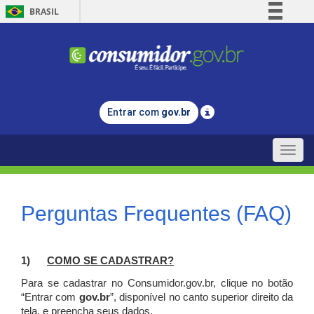
BRASIL
Simplifique!
Comunica BR
Participe
Acesso à informação
Entrar com
gov.br
Legislação
Canais
Toggle
naviga
Perguntas Frequentes (FAQ)
1)
C
OMO SE CADASTRAR?
Para se cadastrar no Consumidor.gov.br, clique no botão
“Entrar com
gov.br
”, disponível no canto superior direito da
tela, e p
reencha seus dados.