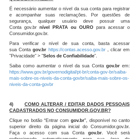
É necessário aumentar o nível da sua conta para registrar
e acompanhar suas reclamações. Por questões de
segurança, qualquer usuário deve possuir uma
Conta gov.br
nível PRATA ou OURO
para acessar o
Consumidor.gov.br.
Para verificar o nível de sua conta, basta acessar
sua Conta
gov.br
https://contas.acesso.gov.br
, clicar em
"Privacidade" > "
Selos de Confiabilidade
".
Saiba como aumentar o nível da sua Conta
gov.br
em:
https://www.gov.br/governodigital/pt-br/conta-gov-br/saiba-
mais-sobre-os-niveis-da-conta-govbr/saiba-mais-sobre-os-
niveis-da-conta-govbr
4)
COMO ALTERAR / EDITAR DADOS PESSOAIS
CADASTRADOS NO CONSUMIDOR.GOV.BR?
Clique no botão “Entrar com
gov.br
”, disponível no canto
superior direito da página inicial do Consumidor.gov.br.
Faça o acesso com sua Conta
gov.br
. Você será