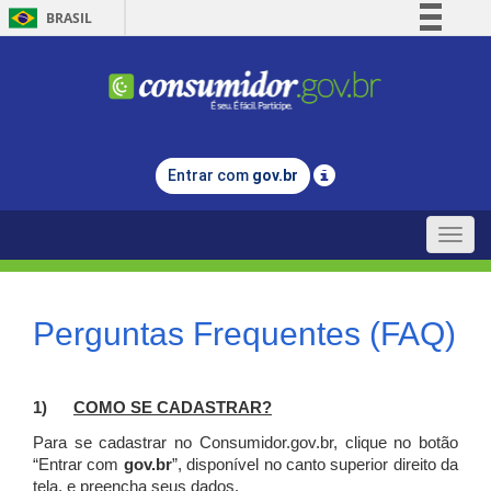
BRASIL
Simplifique!
Comunica BR
Participe
Acesso à informação
Entrar com
gov.br
Legislação
Canais
Toggle
naviga
Perguntas Frequentes (FAQ)
1)
C
OMO SE CADASTRAR?
Para se cadastrar no Consumidor.gov.br, clique no botão
“Entrar com
gov.br
”, disponível no canto superior direito da
tela, e p
reencha seus dados.