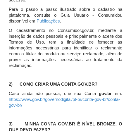
sucesso.
Para o passo a passo ilustrado sobre o cadastro na
plataforma, consulte o Guia Usuário - Consumidor,
disponível em
Publicações
.
O cadastramento no Consumidor.gov.br, mediante a
inserção de dados pessoais e principalmente o aceite dos
Termos de Uso, tem a finalidade de fornecer as
informações necessárias para identificar o reclamante
como o titular do produto ou serviço reclamado, além de
prover as informações necessárias ao tratamento da
reclamação.
2)
COMO CRIAR UMA CONTA GOV.BR?
Caso ainda não possua, crie sua Conta
gov.br
em:
https://www.gov.br/governodigital/pt-br/conta-gov-br/conta-
gov-br/
3)
MINHA CONTA GOV.BR É NÍVEL BRONZE. O
QUE DEVO FAZER?