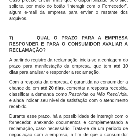
Caso precise enviar mais que o disponibilizado pelo site,
solicite, por meio do botão “Interagir com o Fornecedor”,
algum e-mail da empresa para enviar o restante dos
arquivos.
7)
QUAL O PRAZO PARA A EMPRESA
RESPONDER E PARA O CONSUMIDOR AVALIAR A
RECLAMAÇÃO?
A partir do registro da reclamação, inicia-se a contagem do
prazo para manifestação da empresa, que tem
até 10
dias
para analisar e responder a reclamação.
Com a resposta da empresa, é garantida ao consumidor a
chance de, em
até 20 dias
, comentar a resposta recebida,
classificar a demanda como
Resolvida
ou
Não Resolvida
,
e ainda indicar seu nível de satisfação com o atendimento
recebido.
Durante esse prazo, há a possibilidade de interagir com o
fornecedor, anexando documentos e complementando a
reclamação, caso necessário.
Trata-se de um período de
negociação com a empresa, a fim de que o consumidor