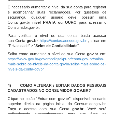
É necessário aumentar o nível da sua conta para registrar
e acompanhar suas reclamações. Por questões de
segurança, qualquer usuário deve possuir uma
Conta gov.br
nível PRATA ou OURO
para acessar o
Consumidor.gov.br.
Para verificar o nível de sua conta, basta acessar
sua Conta
gov.br
https://contas.acesso.gov.br
, clicar em
"Privacidade" > "
Selos de Confiabilidade
".
Saiba como aumentar o nível da sua Conta
gov.br
em:
https://www.gov.br/governodigital/pt-br/conta-gov-br/saiba-
mais-sobre-os-niveis-da-conta-govbr/saiba-mais-sobre-os-
niveis-da-conta-govbr
4)
COMO ALTERAR / EDITAR DADOS PESSOAIS
CADASTRADOS NO CONSUMIDOR.GOV.BR?
Clique no botão “Entrar com
gov.br
”, disponível no canto
superior direito da página inicial do Consumidor.gov.br.
Faça o acesso com sua Conta
gov.br
. Você será