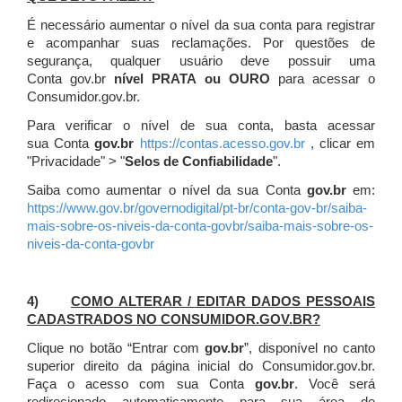
É necessário aumentar o nível da sua conta para registrar
e acompanhar suas reclamações. Por questões de
segurança, qualquer usuário deve possuir uma
Conta gov.br
nível PRATA ou OURO
para acessar o
Consumidor.gov.br.
Para verificar o nível de sua conta, basta acessar
sua Conta
gov.br
https://contas.acesso.gov.br
, clicar em
"Privacidade" > "
Selos de Confiabilidade
".
Saiba como aumentar o nível da sua Conta
gov.br
em:
https://www.gov.br/governodigital/pt-br/conta-gov-br/saiba-
mais-sobre-os-niveis-da-conta-govbr/saiba-mais-sobre-os-
niveis-da-conta-govbr
4)
COMO ALTERAR / EDITAR DADOS PESSOAIS
CADASTRADOS NO CONSUMIDOR.GOV.BR?
Clique no botão “Entrar com
gov.br
”, disponível no canto
superior direito da página inicial do Consumidor.gov.br.
Faça o acesso com sua Conta
gov.br
. Você será