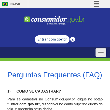
BRASIL
Simplifique!
Comunica BR
Participe
Acesso à informação
Entrar com
gov.br
Legislação
Canais
Toggle
naviga
Perguntas Frequentes (FAQ)
1)
C
OMO SE CADASTRAR?
Para se cadastrar no Consumidor.gov.br, clique no botão
“Entrar com
gov.br
”, disponível no canto superior direito da
tela, e p
reencha seus dados.