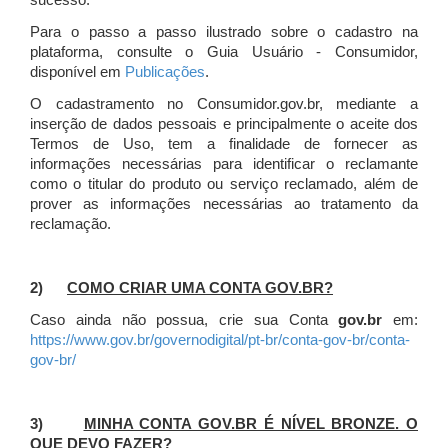
sucesso.
Para o passo a passo ilustrado sobre o cadastro na
plataforma, consulte o Guia Usuário - Consumidor,
disponível em
Publicações
.
O cadastramento no Consumidor.gov.br, mediante a
inserção de dados pessoais e principalmente o aceite dos
Termos de Uso, tem a finalidade de fornecer as
informações necessárias para identificar o reclamante
como o titular do produto ou serviço reclamado, além de
prover as informações necessárias ao tratamento da
reclamação.
2)
COMO CRIAR UMA CONTA GOV.BR?
Caso ainda não possua, crie sua Conta
gov.br
em:
https://www.gov.br/governodigital/pt-br/conta-gov-br/conta-
gov-br/
3)
MINHA CONTA GOV.BR É NÍVEL BRONZE. O
QUE DEVO FAZER?