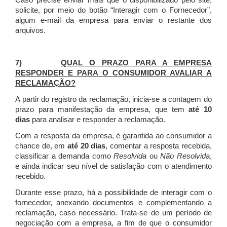
Caso precise enviar mais que o disponibilizado pelo site,
solicite, por meio do botão “Interagir com o Fornecedor”,
algum e-mail da empresa para enviar o restante dos
arquivos.
7)
QUAL O PRAZO PARA A EMPRESA
RESPONDER E PARA O CONSUMIDOR AVALIAR A
RECLAMAÇÃO?
A partir do registro da reclamação, inicia-se a contagem do
prazo para manifestação da empresa, que tem
até 10
dias
para analisar e responder a reclamação.
Com a resposta da empresa, é garantida ao consumidor a
chance de, em
até 20 dias
, comentar a resposta recebida,
classificar a demanda como
Resolvida
ou
Não Resolvida
,
e ainda indicar seu nível de satisfação com o atendimento
recebido.
Durante esse prazo, há a possibilidade de interagir com o
fornecedor, anexando documentos e complementando a
reclamação, caso necessário.
Trata-se de um período de
negociação com a empresa, a fim de que o consumidor