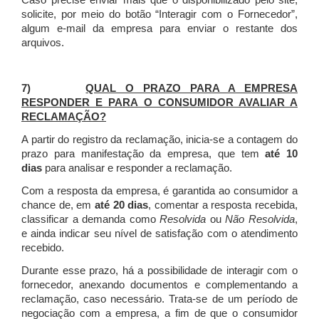
Caso precise enviar mais que o disponibilizado pelo site,
solicite, por meio do botão “Interagir com o Fornecedor”,
algum e-mail da empresa para enviar o restante dos
arquivos.
7)
QUAL O PRAZO PARA A EMPRESA
RESPONDER E PARA O CONSUMIDOR AVALIAR A
RECLAMAÇÃO?
A partir do registro da reclamação, inicia-se a contagem do
prazo para manifestação da empresa, que tem
até 10
dias
para analisar e responder a reclamação.
Com a resposta da empresa, é garantida ao consumidor a
chance de, em
até 20 dias
, comentar a resposta recebida,
classificar a demanda como
Resolvida
ou
Não Resolvida
,
e ainda indicar seu nível de satisfação com o atendimento
recebido.
Durante esse prazo, há a possibilidade de interagir com o
fornecedor, anexando documentos e complementando a
reclamação, caso necessário.
Trata-se de um período de
negociação com a empresa, a fim de que o consumidor