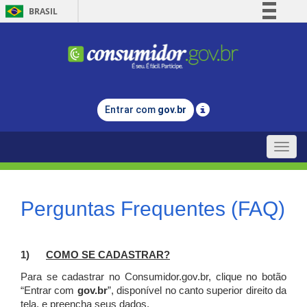
BRASIL
Simplifique!
Comunica BR
Participe
Acesso à informação
Entrar com
gov.br
Legislação
Canais
Toggle
naviga
Perguntas Frequentes (FAQ)
1)
C
OMO SE CADASTRAR?
Para se cadastrar no Consumidor.gov.br, clique no botão
“Entrar com
gov.br
”, disponível no canto superior direito da
tela, e p
reencha seus dados.