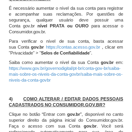
É necessário aumentar o nível da sua conta para registrar
e acompanhar suas reclamações. Por questões de
segurança, qualquer usuário deve possuir uma
Conta gov.br
nível PRATA ou OURO
para acessar o
Consumidor.gov.br.
Para verificar o nível de sua conta, basta acessar
sua Conta
gov.br
https://contas.acesso.gov.br
, clicar em
"Privacidade" > "
Selos de Confiabilidade
".
Saiba como aumentar o nível da sua Conta
gov.br
em:
https://www.gov.br/governodigital/pt-br/conta-gov-br/saiba-
mais-sobre-os-niveis-da-conta-govbr/saiba-mais-sobre-os-
niveis-da-conta-govbr
4)
COMO ALTERAR / EDITAR DADOS PESSOAIS
CADASTRADOS NO CONSUMIDOR.GOV.BR?
Clique no botão “Entrar com
gov.br
”, disponível no canto
superior direito da página inicial do Consumidor.gov.br.
Faça o acesso com sua Conta
gov.br
. Você será