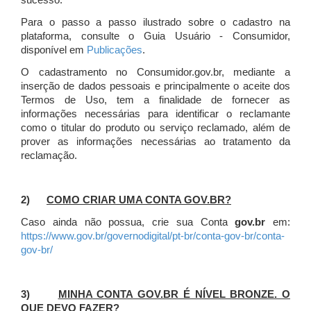
sucesso.
Para o passo a passo ilustrado sobre o cadastro na
plataforma, consulte o Guia Usuário - Consumidor,
disponível em
Publicações
.
O cadastramento no Consumidor.gov.br, mediante a
inserção de dados pessoais e principalmente o aceite dos
Termos de Uso, tem a finalidade de fornecer as
informações necessárias para identificar o reclamante
como o titular do produto ou serviço reclamado, além de
prover as informações necessárias ao tratamento da
reclamação.
2)
COMO CRIAR UMA CONTA GOV.BR?
Caso ainda não possua, crie sua Conta
gov.br
em:
https://www.gov.br/governodigital/pt-br/conta-gov-br/conta-
gov-br/
3)
MINHA CONTA GOV.BR É NÍVEL BRONZE. O
QUE DEVO FAZER?