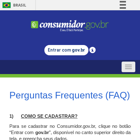
BRASIL
Simplifique!
Comunica BR
Participe
Acesso à informação
Entrar com
gov.br
Legislação
Canais
Toggle
naviga
Perguntas Frequentes (FAQ)
1)
C
OMO SE CADASTRAR?
Para se cadastrar no Consumidor.gov.br, clique no botão
“Entrar com
gov.br
”, disponível no canto superior direito da
tela, e p
reencha seus dados.