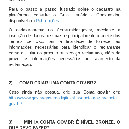
sucesso.
Para o passo a passo ilustrado sobre o cadastro na
plataforma, consulte o Guia Usuário - Consumidor,
disponível em
Publicações
.
O cadastramento no Consumidor.gov.br, mediante a
inserção de dados pessoais e principalmente o aceite dos
Termos de Uso, tem a finalidade de fornecer as
informações necessárias para identificar o reclamante
como o titular do produto ou serviço reclamado, além de
prover as informações necessárias ao tratamento da
reclamação.
2)
COMO CRIAR UMA CONTA GOV.BR?
Caso ainda não possua, crie sua Conta
gov.br
em:
https://www.gov.br/governodigital/pt-br/conta-gov-br/conta-
gov-br/
3)
MINHA CONTA GOV.BR É NÍVEL BRONZE. O
QUE DEVO FAZER?