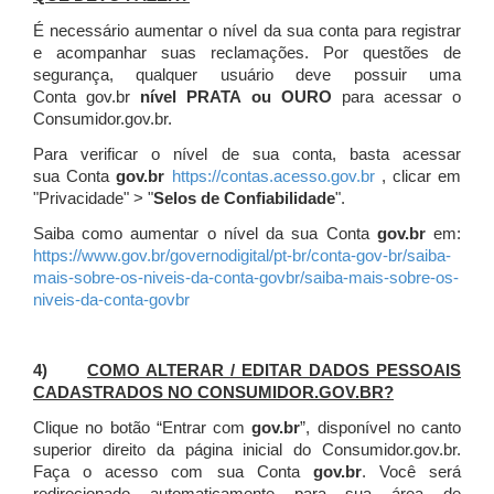
É necessário aumentar o nível da sua conta para registrar
e acompanhar suas reclamações. Por questões de
segurança, qualquer usuário deve possuir uma
Conta gov.br
nível PRATA ou OURO
para acessar o
Consumidor.gov.br.
Para verificar o nível de sua conta, basta acessar
sua Conta
gov.br
https://contas.acesso.gov.br
, clicar em
"Privacidade" > "
Selos de Confiabilidade
".
Saiba como aumentar o nível da sua Conta
gov.br
em:
https://www.gov.br/governodigital/pt-br/conta-gov-br/saiba-
mais-sobre-os-niveis-da-conta-govbr/saiba-mais-sobre-os-
niveis-da-conta-govbr
4)
COMO ALTERAR / EDITAR DADOS PESSOAIS
CADASTRADOS NO CONSUMIDOR.GOV.BR?
Clique no botão “Entrar com
gov.br
”, disponível no canto
superior direito da página inicial do Consumidor.gov.br.
Faça o acesso com sua Conta
gov.br
. Você será