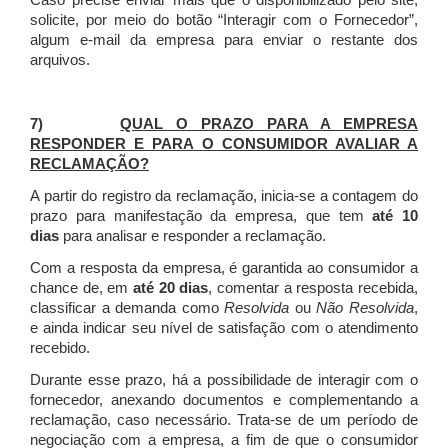
Caso precise enviar mais que o disponibilizado pelo site,
solicite, por meio do botão “Interagir com o Fornecedor”,
algum e-mail da empresa para enviar o restante dos
arquivos.
7)
QUAL O PRAZO PARA A EMPRESA
RESPONDER E PARA O CONSUMIDOR AVALIAR A
RECLAMAÇÃO?
A partir do registro da reclamação, inicia-se a contagem do
prazo para manifestação da empresa, que tem
até 10
dias
para analisar e responder a reclamação.
Com a resposta da empresa, é garantida ao consumidor a
chance de, em
até 20 dias
, comentar a resposta recebida,
classificar a demanda como
Resolvida
ou
Não Resolvida
,
e ainda indicar seu nível de satisfação com o atendimento
recebido.
Durante esse prazo, há a possibilidade de interagir com o
fornecedor, anexando documentos e complementando a
reclamação, caso necessário.
Trata-se de um período de
negociação com a empresa, a fim de que o consumidor