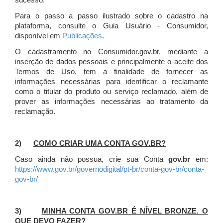
sucesso.
Para o passo a passo ilustrado sobre o cadastro na
plataforma, consulte o Guia Usuário - Consumidor,
disponível em
Publicações
.
O cadastramento no Consumidor.gov.br, mediante a
inserção de dados pessoais e principalmente o aceite dos
Termos de Uso, tem a finalidade de fornecer as
informações necessárias para identificar o reclamante
como o titular do produto ou serviço reclamado, além de
prover as informações necessárias ao tratamento da
reclamação.
2)
COMO CRIAR UMA CONTA GOV.BR?
Caso ainda não possua, crie sua Conta
gov.br
em:
https://www.gov.br/governodigital/pt-br/conta-gov-br/conta-
gov-br/
3)
MINHA CONTA GOV.BR É NÍVEL BRONZE. O
QUE DEVO FAZER?