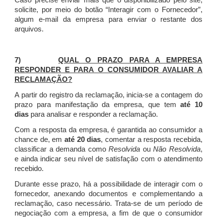
Caso precise enviar mais que o disponibilizado pelo site,
solicite, por meio do botão “Interagir com o Fornecedor”,
algum e-mail da empresa para enviar o restante dos
arquivos.
7)
QUAL O PRAZO PARA A EMPRESA
RESPONDER E PARA O CONSUMIDOR AVALIAR A
RECLAMAÇÃO?
A partir do registro da reclamação, inicia-se a contagem do
prazo para manifestação da empresa, que tem
até 10
dias
para analisar e responder a reclamação.
Com a resposta da empresa, é garantida ao consumidor a
chance de, em
até 20 dias
, comentar a resposta recebida,
classificar a demanda como
Resolvida
ou
Não Resolvida
,
e ainda indicar seu nível de satisfação com o atendimento
recebido.
Durante esse prazo, há a possibilidade de interagir com o
fornecedor, anexando documentos e complementando a
reclamação, caso necessário.
Trata-se de um período de
negociação com a empresa, a fim de que o consumidor