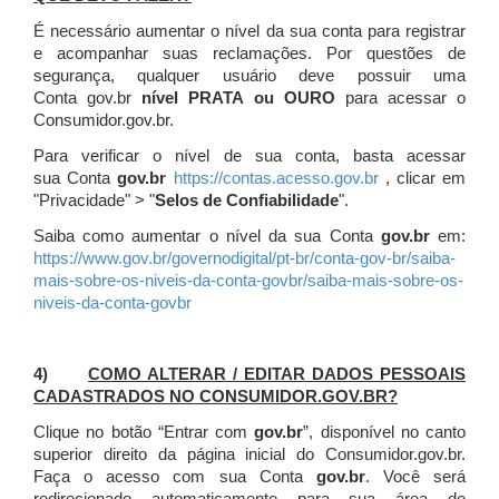
É necessário aumentar o nível da sua conta para registrar
e acompanhar suas reclamações. Por questões de
segurança, qualquer usuário deve possuir uma
Conta gov.br
nível PRATA ou OURO
para acessar o
Consumidor.gov.br.
Para verificar o nível de sua conta, basta acessar
sua Conta
gov.br
https://contas.acesso.gov.br
, clicar em
"Privacidade" > "
Selos de Confiabilidade
".
Saiba como aumentar o nível da sua Conta
gov.br
em:
https://www.gov.br/governodigital/pt-br/conta-gov-br/saiba-
mais-sobre-os-niveis-da-conta-govbr/saiba-mais-sobre-os-
niveis-da-conta-govbr
4)
COMO ALTERAR / EDITAR DADOS PESSOAIS
CADASTRADOS NO CONSUMIDOR.GOV.BR?
Clique no botão “Entrar com
gov.br
”, disponível no canto
superior direito da página inicial do Consumidor.gov.br.
Faça o acesso com sua Conta
gov.br
. Você será