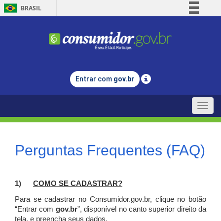
BRASIL
Simplifique!
Comunica BR
Participe
Acesso à informação
Entrar com
gov.br
Legislação
Canais
Toggle
naviga
Perguntas Frequentes (FAQ)
1)
C
OMO SE CADASTRAR?
Para se cadastrar no Consumidor.gov.br, clique no botão
“Entrar com
gov.br
”, disponível no canto superior direito da
tela, e p
reencha seus dados.