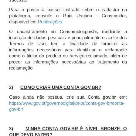
sucesso.
Para o passo a passo ilustrado sobre o cadastro na
plataforma, consulte o Guia Usuário - Consumidor,
disponível em
Publicações
.
O cadastramento no Consumidor.gov.br, mediante a
inserção de dados pessoais e principalmente o aceite dos
Termos de Uso, tem a finalidade de fornecer as
informações necessárias para identificar o reclamante
como o titular do produto ou serviço reclamado, além de
prover as informações necessárias ao tratamento da
reclamação.
2)
COMO CRIAR UMA CONTA GOV.BR?
Caso ainda não possua, crie sua Conta
gov.br
em:
https://www.gov.br/governodigital/pt-br/conta-gov-br/conta-
gov-br/
3)
MINHA CONTA GOV.BR É NÍVEL BRONZE. O
QUE DEVO FAZER?