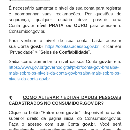
É necessário aumentar o nível da sua conta para registrar
e acompanhar suas reclamações. Por questões de
segurança, qualquer usuário deve possuir uma
Conta gov.br
nível PRATA ou OURO
para acessar o
Consumidor.gov.br.
Para verificar o nível de sua conta, basta acessar
sua Conta
gov.br
https://contas.acesso.gov.br
, clicar em
"Privacidade" > "
Selos de Confiabilidade
".
Saiba como aumentar o nível da sua Conta
gov.br
em:
https://www.gov.br/governodigital/pt-br/conta-gov-br/saiba-
mais-sobre-os-niveis-da-conta-govbr/saiba-mais-sobre-os-
niveis-da-conta-govbr
4)
COMO ALTERAR / EDITAR DADOS PESSOAIS
CADASTRADOS NO CONSUMIDOR.GOV.BR?
Clique no botão “Entrar com
gov.br
”, disponível no canto
superior direito da página inicial do Consumidor.gov.br.
Faça o acesso com sua Conta
gov.br
. Você será