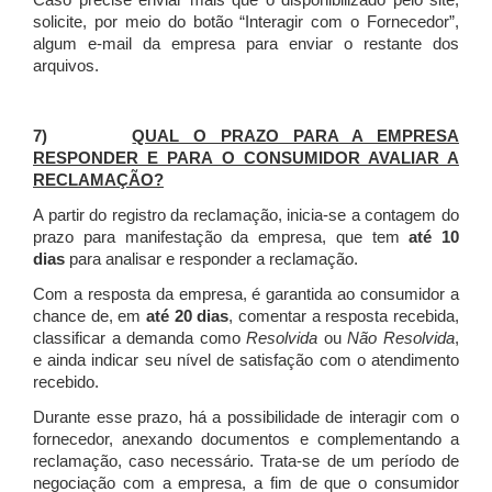
Caso precise enviar mais que o disponibilizado pelo site,
solicite, por meio do botão “Interagir com o Fornecedor”,
algum e-mail da empresa para enviar o restante dos
arquivos.
7)
QUAL O PRAZO PARA A EMPRESA
RESPONDER E PARA O CONSUMIDOR AVALIAR A
RECLAMAÇÃO?
A partir do registro da reclamação, inicia-se a contagem do
prazo para manifestação da empresa, que tem
até 10
dias
para analisar e responder a reclamação.
Com a resposta da empresa, é garantida ao consumidor a
chance de, em
até 20 dias
, comentar a resposta recebida,
classificar a demanda como
Resolvida
ou
Não Resolvida
,
e ainda indicar seu nível de satisfação com o atendimento
recebido.
Durante esse prazo, há a possibilidade de interagir com o
fornecedor, anexando documentos e complementando a
reclamação, caso necessário.
Trata-se de um período de
negociação com a empresa, a fim de que o consumidor