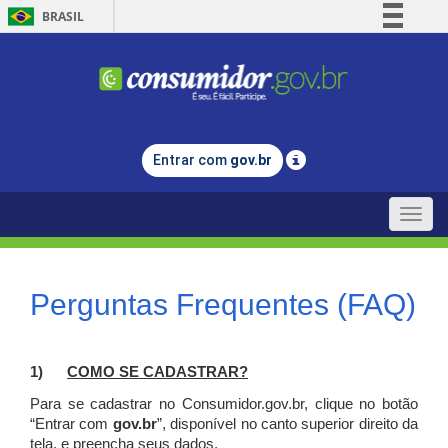
BRASIL
Simplifique!
Comunica BR
Participe
Acesso à informação
Entrar com
gov.br
Legislação
Canais
Toggle
naviga
Perguntas Frequentes (FAQ)
1)
C
OMO SE CADASTRAR?
Para se cadastrar no Consumidor.gov.br, clique no botão
“Entrar com
gov.br
”, disponível no canto superior direito da
tela, e p
reencha seus dados.