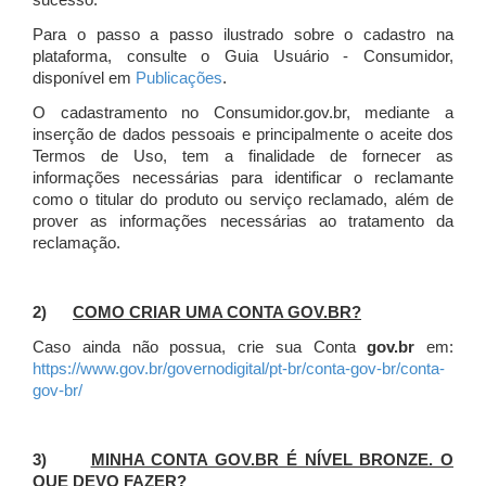
sucesso.
Para o passo a passo ilustrado sobre o cadastro na
plataforma, consulte o Guia Usuário - Consumidor,
disponível em
Publicações
.
O cadastramento no Consumidor.gov.br, mediante a
inserção de dados pessoais e principalmente o aceite dos
Termos de Uso, tem a finalidade de fornecer as
informações necessárias para identificar o reclamante
como o titular do produto ou serviço reclamado, além de
prover as informações necessárias ao tratamento da
reclamação.
2)
COMO CRIAR UMA CONTA GOV.BR?
Caso ainda não possua, crie sua Conta
gov.br
em:
https://www.gov.br/governodigital/pt-br/conta-gov-br/conta-
gov-br/
3)
MINHA CONTA GOV.BR É NÍVEL BRONZE. O
QUE DEVO FAZER?