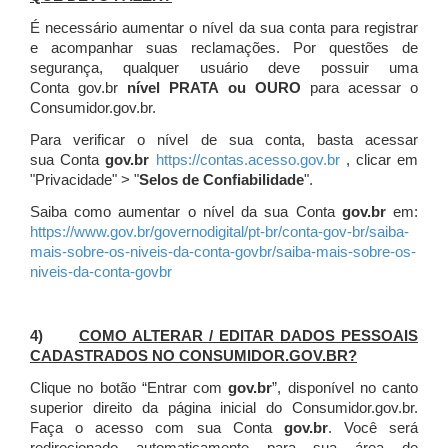
É necessário aumentar o nível da sua conta para registrar
e acompanhar suas reclamações. Por questões de
segurança, qualquer usuário deve possuir uma
Conta gov.br
nível PRATA ou OURO
para acessar o
Consumidor.gov.br.
Para verificar o nível de sua conta, basta acessar
sua Conta
gov.br
https://contas.acesso.gov.br
, clicar em
"Privacidade" > "
Selos de Confiabilidade
".
Saiba como aumentar o nível da sua Conta
gov.br
em:
https://www.gov.br/governodigital/pt-br/conta-gov-br/saiba-
mais-sobre-os-niveis-da-conta-govbr/saiba-mais-sobre-os-
niveis-da-conta-govbr
4)
COMO ALTERAR / EDITAR DADOS PESSOAIS
CADASTRADOS NO CONSUMIDOR.GOV.BR?
Clique no botão “Entrar com
gov.br
”, disponível no canto
superior direito da página inicial do Consumidor.gov.br.
Faça o acesso com sua Conta
gov.br
. Você será