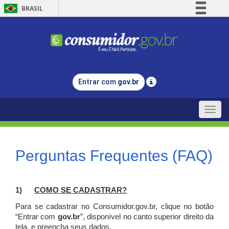
BRASIL
Simplifique!
Comunica BR
Participe
Acesso à informação
Entrar com
gov.br
Legislação
Canais
Toggle
naviga
Perguntas Frequentes (FAQ)
1)
C
OMO SE CADASTRAR?
Para se cadastrar no Consumidor.gov.br, clique no botão
“Entrar com
gov.br
”, disponível no canto superior direito da
tela, e p
reencha seus dados.