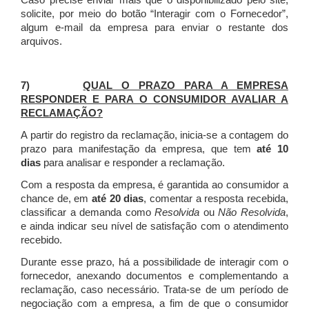
Caso precise enviar mais que o disponibilizado pelo site,
solicite, por meio do botão “Interagir com o Fornecedor”,
algum e-mail da empresa para enviar o restante dos
arquivos.
7)
QUAL O PRAZO PARA A EMPRESA
RESPONDER E PARA O CONSUMIDOR AVALIAR A
RECLAMAÇÃO?
A partir do registro da reclamação, inicia-se a contagem do
prazo para manifestação da empresa, que tem
até 10
dias
para analisar e responder a reclamação.
Com a resposta da empresa, é garantida ao consumidor a
chance de, em
até 20 dias
, comentar a resposta recebida,
classificar a demanda como
Resolvida
ou
Não Resolvida
,
e ainda indicar seu nível de satisfação com o atendimento
recebido.
Durante esse prazo, há a possibilidade de interagir com o
fornecedor, anexando documentos e complementando a
reclamação, caso necessário.
Trata-se de um período de
negociação com a empresa, a fim de que o consumidor