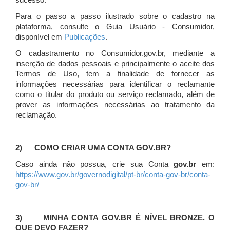
sucesso.
Para o passo a passo ilustrado sobre o cadastro na
plataforma, consulte o Guia Usuário - Consumidor,
disponível em
Publicações
.
O cadastramento no Consumidor.gov.br, mediante a
inserção de dados pessoais e principalmente o aceite dos
Termos de Uso, tem a finalidade de fornecer as
informações necessárias para identificar o reclamante
como o titular do produto ou serviço reclamado, além de
prover as informações necessárias ao tratamento da
reclamação.
2)
COMO CRIAR UMA CONTA GOV.BR?
Caso ainda não possua, crie sua Conta
gov.br
em:
https://www.gov.br/governodigital/pt-br/conta-gov-br/conta-
gov-br/
3)
MINHA CONTA GOV.BR É NÍVEL BRONZE. O
QUE DEVO FAZER?