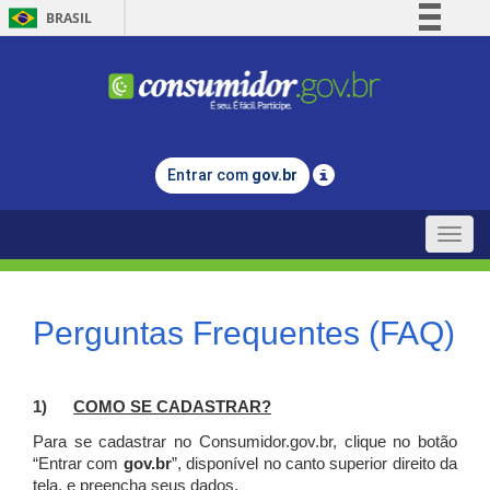
BRASIL
Simplifique!
Comunica BR
Participe
Acesso à informação
Entrar com
gov.br
Legislação
Canais
Toggle
naviga
Perguntas Frequentes (FAQ)
1)
C
OMO SE CADASTRAR?
Para se cadastrar no Consumidor.gov.br, clique no botão
“Entrar com
gov.br
”, disponível no canto superior direito da
tela, e p
reencha seus dados.