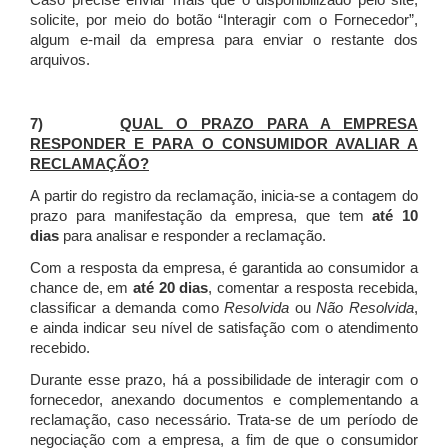
Caso precise enviar mais que o disponibilizado pelo site,
solicite, por meio do botão “Interagir com o Fornecedor”,
algum e-mail da empresa para enviar o restante dos
arquivos.
7)
QUAL O PRAZO PARA A EMPRESA
RESPONDER E PARA O CONSUMIDOR AVALIAR A
RECLAMAÇÃO?
A partir do registro da reclamação, inicia-se a contagem do
prazo para manifestação da empresa, que tem
até 10
dias
para analisar e responder a reclamação.
Com a resposta da empresa, é garantida ao consumidor a
chance de, em
até 20 dias
, comentar a resposta recebida,
classificar a demanda como
Resolvida
ou
Não Resolvida
,
e ainda indicar seu nível de satisfação com o atendimento
recebido.
Durante esse prazo, há a possibilidade de interagir com o
fornecedor, anexando documentos e complementando a
reclamação, caso necessário.
Trata-se de um período de
negociação com a empresa, a fim de que o consumidor