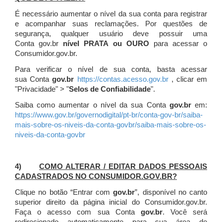
É necessário aumentar o nível da sua conta para registrar
e acompanhar suas reclamações. Por questões de
segurança, qualquer usuário deve possuir uma
Conta gov.br
nível PRATA ou OURO
para acessar o
Consumidor.gov.br.
Para verificar o nível de sua conta, basta acessar
sua Conta
gov.br
https://contas.acesso.gov.br
, clicar em
"Privacidade" > "
Selos de Confiabilidade
".
Saiba como aumentar o nível da sua Conta
gov.br
em:
https://www.gov.br/governodigital/pt-br/conta-gov-br/saiba-
mais-sobre-os-niveis-da-conta-govbr/saiba-mais-sobre-os-
niveis-da-conta-govbr
4)
COMO ALTERAR / EDITAR DADOS PESSOAIS
CADASTRADOS NO CONSUMIDOR.GOV.BR?
Clique no botão “Entrar com
gov.br
”, disponível no canto
superior direito da página inicial do Consumidor.gov.br.
Faça o acesso com sua Conta
gov.br
. Você será