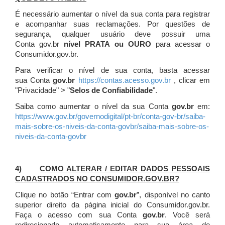
É necessário aumentar o nível da sua conta para registrar
e acompanhar suas reclamações. Por questões de
segurança, qualquer usuário deve possuir uma
Conta gov.br
nível PRATA ou OURO
para acessar o
Consumidor.gov.br.
Para verificar o nível de sua conta, basta acessar
sua Conta
gov.br
https://contas.acesso.gov.br
, clicar em
"Privacidade" > "
Selos de Confiabilidade
".
Saiba como aumentar o nível da sua Conta
gov.br
em:
https://www.gov.br/governodigital/pt-br/conta-gov-br/saiba-
mais-sobre-os-niveis-da-conta-govbr/saiba-mais-sobre-os-
niveis-da-conta-govbr
4)
COMO ALTERAR / EDITAR DADOS PESSOAIS
CADASTRADOS NO CONSUMIDOR.GOV.BR?
Clique no botão “Entrar com
gov.br
”, disponível no canto
superior direito da página inicial do Consumidor.gov.br.
Faça o acesso com sua Conta
gov.br
. Você será