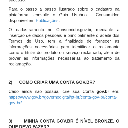
sucesso.
Para o passo a passo ilustrado sobre o cadastro na
plataforma, consulte o Guia Usuário - Consumidor,
disponível em
Publicações
.
O cadastramento no Consumidor.gov.br, mediante a
inserção de dados pessoais e principalmente o aceite dos
Termos de Uso, tem a finalidade de fornecer as
informações necessárias para identificar o reclamante
como o titular do produto ou serviço reclamado, além de
prover as informações necessárias ao tratamento da
reclamação.
2)
COMO CRIAR UMA CONTA GOV.BR?
Caso ainda não possua, crie sua Conta
gov.br
em:
https://www.gov.br/governodigital/pt-br/conta-gov-br/conta-
gov-br/
3)
MINHA CONTA GOV.BR É NÍVEL BRONZE. O
QUE DEVO FAZER?