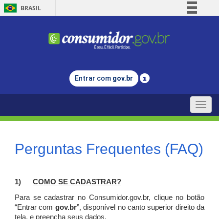
BRASIL
Simplifique!
Comunica BR
Participe
Acesso à informação
Entrar com
gov.br
Legislação
Canais
Toggle
naviga
Perguntas Frequentes (FAQ)
1)
C
OMO SE CADASTRAR?
Para se cadastrar no Consumidor.gov.br, clique no botão
“Entrar com
gov.br
”, disponível no canto superior direito da
tela, e p
reencha seus dados.