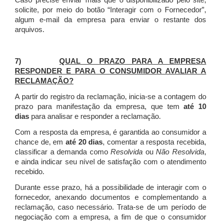
Caso precise enviar mais que o disponibilizado pelo site,
solicite, por meio do botão “Interagir com o Fornecedor”,
algum e-mail da empresa para enviar o restante dos
arquivos.
7)
QUAL O PRAZO PARA A EMPRESA
RESPONDER E PARA O CONSUMIDOR AVALIAR A
RECLAMAÇÃO?
A partir do registro da reclamação, inicia-se a contagem do
prazo para manifestação da empresa, que tem
até 10
dias
para analisar e responder a reclamação.
Com a resposta da empresa, é garantida ao consumidor a
chance de, em
até 20 dias
, comentar a resposta recebida,
classificar a demanda como
Resolvida
ou
Não Resolvida
,
e ainda indicar seu nível de satisfação com o atendimento
recebido.
Durante esse prazo, há a possibilidade de interagir com o
fornecedor, anexando documentos e complementando a
reclamação, caso necessário.
Trata-se de um período de
negociação com a empresa, a fim de que o consumidor