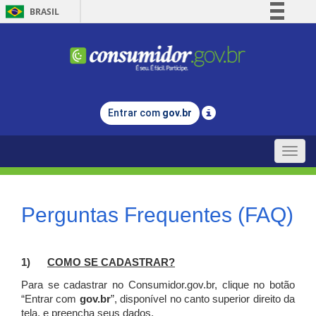
BRASIL
Simplifique!
Comunica BR
Participe
Acesso à informação
Entrar com
gov.br
Legislação
Canais
Toggle
naviga
Perguntas Frequentes (FAQ)
1)
C
OMO SE CADASTRAR?
Para se cadastrar no Consumidor.gov.br, clique no botão
“Entrar com
gov.br
”, disponível no canto superior direito da
tela, e p
reencha seus dados.