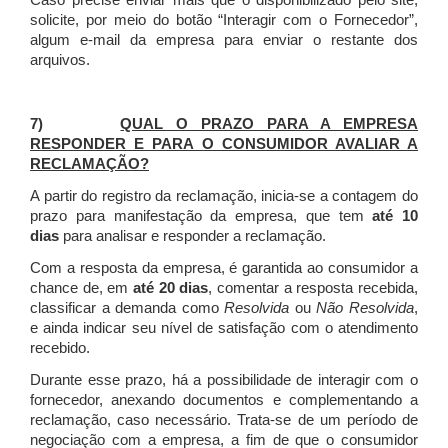
Caso precise enviar mais que o disponibilizado pelo site,
solicite, por meio do botão “Interagir com o Fornecedor”,
algum e-mail da empresa para enviar o restante dos
arquivos.
7)
QUAL O PRAZO PARA A EMPRESA
RESPONDER E PARA O CONSUMIDOR AVALIAR A
RECLAMAÇÃO?
A partir do registro da reclamação, inicia-se a contagem do
prazo para manifestação da empresa, que tem
até 10
dias
para analisar e responder a reclamação.
Com a resposta da empresa, é garantida ao consumidor a
chance de, em
até 20 dias
, comentar a resposta recebida,
classificar a demanda como
Resolvida
ou
Não Resolvida
,
e ainda indicar seu nível de satisfação com o atendimento
recebido.
Durante esse prazo, há a possibilidade de interagir com o
fornecedor, anexando documentos e complementando a
reclamação, caso necessário.
Trata-se de um período de
negociação com a empresa, a fim de que o consumidor