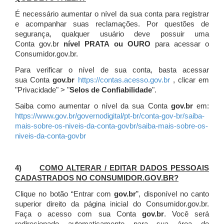
É necessário aumentar o nível da sua conta para registrar
e acompanhar suas reclamações. Por questões de
segurança, qualquer usuário deve possuir uma
Conta gov.br
nível PRATA ou OURO
para acessar o
Consumidor.gov.br.
Para verificar o nível de sua conta, basta acessar
sua Conta
gov.br
https://contas.acesso.gov.br
, clicar em
"Privacidade" > "
Selos de Confiabilidade
".
Saiba como aumentar o nível da sua Conta
gov.br
em:
https://www.gov.br/governodigital/pt-br/conta-gov-br/saiba-
mais-sobre-os-niveis-da-conta-govbr/saiba-mais-sobre-os-
niveis-da-conta-govbr
4)
COMO ALTERAR / EDITAR DADOS PESSOAIS
CADASTRADOS NO CONSUMIDOR.GOV.BR?
Clique no botão “Entrar com
gov.br
”, disponível no canto
superior direito da página inicial do Consumidor.gov.br.
Faça o acesso com sua Conta
gov.br
. Você será