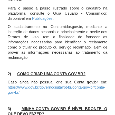
sucesso.
Para o passo a passo ilustrado sobre o cadastro na
plataforma, consulte o Guia Usuário - Consumidor,
disponível em
Publicações
.
O cadastramento no Consumidor.gov.br, mediante a
inserção de dados pessoais e principalmente o aceite dos
Termos de Uso, tem a finalidade de fornecer as
informações necessárias para identificar o reclamante
como o titular do produto ou serviço reclamado, além de
prover as informações necessárias ao tratamento da
reclamação.
2)
COMO CRIAR UMA CONTA GOV.BR?
Caso ainda não possua, crie sua Conta
gov.br
em:
https://www.gov.br/governodigital/pt-br/conta-gov-br/conta-
gov-br/
3)
MINHA CONTA GOV.BR É NÍVEL BRONZE. O
QUE DEVO FAZER?