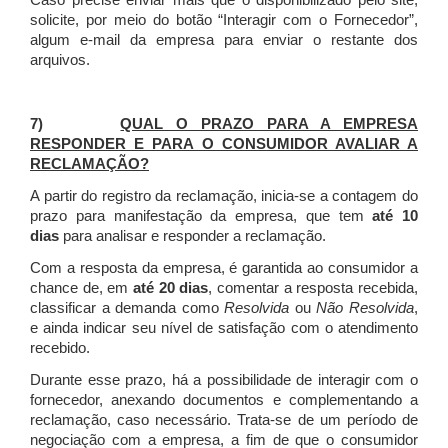
Caso precise enviar mais que o disponibilizado pelo site,
solicite, por meio do botão “Interagir com o Fornecedor”,
algum e-mail da empresa para enviar o restante dos
arquivos.
7)
QUAL O PRAZO PARA A EMPRESA
RESPONDER E PARA O CONSUMIDOR AVALIAR A
RECLAMAÇÃO?
A partir do registro da reclamação, inicia-se a contagem do
prazo para manifestação da empresa, que tem
até 10
dias
para analisar e responder a reclamação.
Com a resposta da empresa, é garantida ao consumidor a
chance de, em
até 20 dias
, comentar a resposta recebida,
classificar a demanda como
Resolvida
ou
Não Resolvida
,
e ainda indicar seu nível de satisfação com o atendimento
recebido.
Durante esse prazo, há a possibilidade de interagir com o
fornecedor, anexando documentos e complementando a
reclamação, caso necessário.
Trata-se de um período de
negociação com a empresa, a fim de que o consumidor