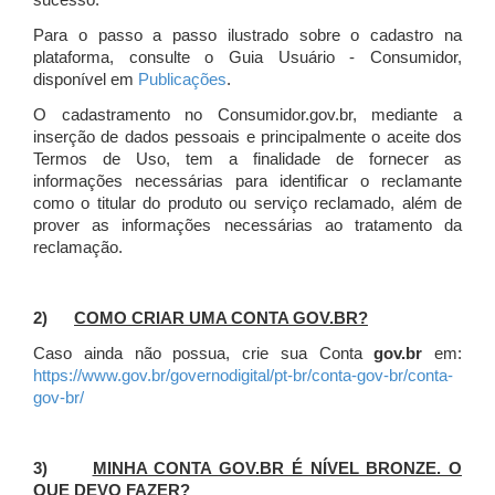
sucesso.
Para o passo a passo ilustrado sobre o cadastro na
plataforma, consulte o Guia Usuário - Consumidor,
disponível em
Publicações
.
O cadastramento no Consumidor.gov.br, mediante a
inserção de dados pessoais e principalmente o aceite dos
Termos de Uso, tem a finalidade de fornecer as
informações necessárias para identificar o reclamante
como o titular do produto ou serviço reclamado, além de
prover as informações necessárias ao tratamento da
reclamação.
2)
COMO CRIAR UMA CONTA GOV.BR?
Caso ainda não possua, crie sua Conta
gov.br
em:
https://www.gov.br/governodigital/pt-br/conta-gov-br/conta-
gov-br/
3)
MINHA CONTA GOV.BR É NÍVEL BRONZE. O
QUE DEVO FAZER?