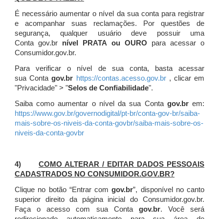
É necessário aumentar o nível da sua conta para registrar
e acompanhar suas reclamações. Por questões de
segurança, qualquer usuário deve possuir uma
Conta gov.br
nível PRATA ou OURO
para acessar o
Consumidor.gov.br.
Para verificar o nível de sua conta, basta acessar
sua Conta
gov.br
https://contas.acesso.gov.br
, clicar em
"Privacidade" > "
Selos de Confiabilidade
".
Saiba como aumentar o nível da sua Conta
gov.br
em:
https://www.gov.br/governodigital/pt-br/conta-gov-br/saiba-
mais-sobre-os-niveis-da-conta-govbr/saiba-mais-sobre-os-
niveis-da-conta-govbr
4)
COMO ALTERAR / EDITAR DADOS PESSOAIS
CADASTRADOS NO CONSUMIDOR.GOV.BR?
Clique no botão “Entrar com
gov.br
”, disponível no canto
superior direito da página inicial do Consumidor.gov.br.
Faça o acesso com sua Conta
gov.br
. Você será