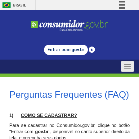
BRASIL
Simplifique!
Comunica BR
Participe
Acesso à informação
Entrar com
gov.br
Legislação
Canais
Toggle
naviga
Perguntas Frequentes (FAQ)
1)
C
OMO SE CADASTRAR?
Para se cadastrar no Consumidor.gov.br, clique no botão
“Entrar com
gov.br
”, disponível no canto superior direito da
tela, e p
reencha seus dados.