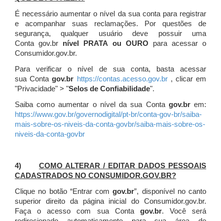
É necessário aumentar o nível da sua conta para registrar
e acompanhar suas reclamações. Por questões de
segurança, qualquer usuário deve possuir uma
Conta gov.br
nível PRATA ou OURO
para acessar o
Consumidor.gov.br.
Para verificar o nível de sua conta, basta acessar
sua Conta
gov.br
https://contas.acesso.gov.br
, clicar em
"Privacidade" > "
Selos de Confiabilidade
".
Saiba como aumentar o nível da sua Conta
gov.br
em:
https://www.gov.br/governodigital/pt-br/conta-gov-br/saiba-
mais-sobre-os-niveis-da-conta-govbr/saiba-mais-sobre-os-
niveis-da-conta-govbr
4)
COMO ALTERAR / EDITAR DADOS PESSOAIS
CADASTRADOS NO CONSUMIDOR.GOV.BR?
Clique no botão “Entrar com
gov.br
”, disponível no canto
superior direito da página inicial do Consumidor.gov.br.
Faça o acesso com sua Conta
gov.br
. Você será