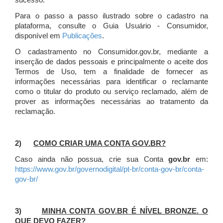
sucesso.
Para o passo a passo ilustrado sobre o cadastro na
plataforma, consulte o Guia Usuário - Consumidor,
disponível em
Publicações
.
O cadastramento no Consumidor.gov.br, mediante a
inserção de dados pessoais e principalmente o aceite dos
Termos de Uso, tem a finalidade de fornecer as
informações necessárias para identificar o reclamante
como o titular do produto ou serviço reclamado, além de
prover as informações necessárias ao tratamento da
reclamação.
2)
COMO CRIAR UMA CONTA GOV.BR?
Caso ainda não possua, crie sua Conta
gov.br
em:
https://www.gov.br/governodigital/pt-br/conta-gov-br/conta-
gov-br/
3)
MINHA CONTA GOV.BR É NÍVEL BRONZE. O
QUE DEVO FAZER?