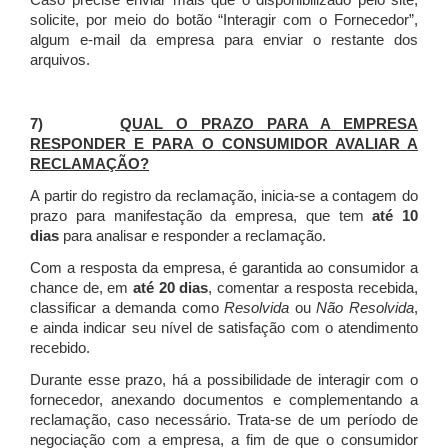
Caso precise enviar mais que o disponibilizado pelo site,
solicite, por meio do botão “Interagir com o Fornecedor”,
algum e-mail da empresa para enviar o restante dos
arquivos.
7)
QUAL O PRAZO PARA A EMPRESA
RESPONDER E PARA O CONSUMIDOR AVALIAR A
RECLAMAÇÃO?
A partir do registro da reclamação, inicia-se a contagem do
prazo para manifestação da empresa, que tem
até 10
dias
para analisar e responder a reclamação.
Com a resposta da empresa, é garantida ao consumidor a
chance de, em
até 20 dias
, comentar a resposta recebida,
classificar a demanda como
Resolvida
ou
Não Resolvida
,
e ainda indicar seu nível de satisfação com o atendimento
recebido.
Durante esse prazo, há a possibilidade de interagir com o
fornecedor, anexando documentos e complementando a
reclamação, caso necessário.
Trata-se de um período de
negociação com a empresa, a fim de que o consumidor