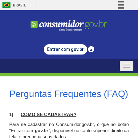
BRASIL
Simplifique!
Comunica BR
Participe
Acesso à informação
Entrar com
gov.br
Legislação
Canais
Toggle
naviga
Perguntas Frequentes (FAQ)
1)
C
OMO SE CADASTRAR?
Para se cadastrar no Consumidor.gov.br, clique no botão
“Entrar com
gov.br
”, disponível no canto superior direito da
tela, e p
reencha seus dados.