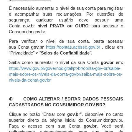
É necessário aumentar o nível da sua conta para registrar
e acompanhar suas reclamações. Por questões de
segurança, qualquer usuário deve possuir uma
Conta gov.br
nível PRATA ou OURO
para acessar o
Consumidor.gov.br.
Para verificar o nível de sua conta, basta acessar
sua Conta
gov.br
https://contas.acesso.gov.br
, clicar em
"Privacidade" > "
Selos de Confiabilidade
".
Saiba como aumentar o nível da sua Conta
gov.br
em:
https://www.gov.br/governodigital/pt-br/conta-gov-br/saiba-
mais-sobre-os-niveis-da-conta-govbr/saiba-mais-sobre-os-
niveis-da-conta-govbr
4)
COMO ALTERAR / EDITAR DADOS PESSOAIS
CADASTRADOS NO CONSUMIDOR.GOV.BR?
Clique no botão “Entrar com
gov.br
”, disponível no canto
superior direito da página inicial do Consumidor.gov.br.
Faça o acesso com sua Conta
gov.br
. Você será