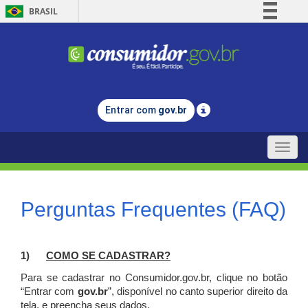
BRASIL
Simplifique!
Comunica BR
Participe
Acesso à informação
Entrar com
gov.br
Legislação
Canais
Toggle
naviga
Perguntas Frequentes (FAQ)
1)
C
OMO SE CADASTRAR?
Para se cadastrar no Consumidor.gov.br, clique no botão
“Entrar com
gov.br
”, disponível no canto superior direito da
tela, e p
reencha seus dados.