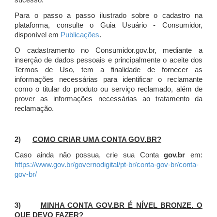
sucesso.
Para o passo a passo ilustrado sobre o cadastro na
plataforma, consulte o Guia Usuário - Consumidor,
disponível em
Publicações
.
O cadastramento no Consumidor.gov.br, mediante a
inserção de dados pessoais e principalmente o aceite dos
Termos de Uso, tem a finalidade de fornecer as
informações necessárias para identificar o reclamante
como o titular do produto ou serviço reclamado, além de
prover as informações necessárias ao tratamento da
reclamação.
2)
COMO CRIAR UMA CONTA GOV.BR?
Caso ainda não possua, crie sua Conta
gov.br
em:
https://www.gov.br/governodigital/pt-br/conta-gov-br/conta-
gov-br/
3)
MINHA CONTA GOV.BR É NÍVEL BRONZE. O
QUE DEVO FAZER?