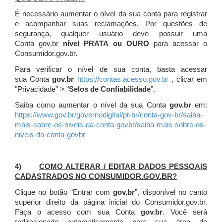
É necessário aumentar o nível da sua conta para registrar
e acompanhar suas reclamações. Por questões de
segurança, qualquer usuário deve possuir uma
Conta gov.br
nível PRATA ou OURO
para acessar o
Consumidor.gov.br.
Para verificar o nível de sua conta, basta acessar
sua Conta
gov.br
https://contas.acesso.gov.br
, clicar em
"Privacidade" > "
Selos de Confiabilidade
".
Saiba como aumentar o nível da sua Conta
gov.br
em:
https://www.gov.br/governodigital/pt-br/conta-gov-br/saiba-
mais-sobre-os-niveis-da-conta-govbr/saiba-mais-sobre-os-
niveis-da-conta-govbr
4)
COMO ALTERAR / EDITAR DADOS PESSOAIS
CADASTRADOS NO CONSUMIDOR.GOV.BR?
Clique no botão “Entrar com
gov.br
”, disponível no canto
superior direito da página inicial do Consumidor.gov.br.
Faça o acesso com sua Conta
gov.br
. Você será