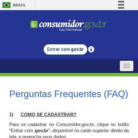
BRASIL
Simplifique!
Comunica BR
Participe
Acesso à informação
Entrar com
gov.br
Legislação
Canais
Toggle
naviga
Perguntas Frequentes (FAQ)
1)
C
OMO SE CADASTRAR?
Para se cadastrar no Consumidor.gov.br, clique no botão
“Entrar com
gov.br
”, disponível no canto superior direito da
tela, e p
reencha seus dados.