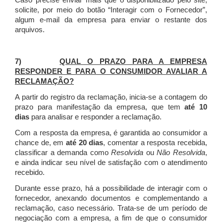
Caso precise enviar mais que o disponibilizado pelo site,
solicite, por meio do botão “Interagir com o Fornecedor”,
algum e-mail da empresa para enviar o restante dos
arquivos.
7)
QUAL O PRAZO PARA A EMPRESA
RESPONDER E PARA O CONSUMIDOR AVALIAR A
RECLAMAÇÃO?
A partir do registro da reclamação, inicia-se a contagem do
prazo para manifestação da empresa, que tem
até 10
dias
para analisar e responder a reclamação.
Com a resposta da empresa, é garantida ao consumidor a
chance de, em
até 20 dias
, comentar a resposta recebida,
classificar a demanda como
Resolvida
ou
Não Resolvida
,
e ainda indicar seu nível de satisfação com o atendimento
recebido.
Durante esse prazo, há a possibilidade de interagir com o
fornecedor, anexando documentos e complementando a
reclamação, caso necessário.
Trata-se de um período de
negociação com a empresa, a fim de que o consumidor