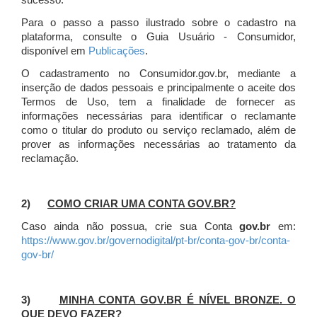
sucesso.
Para o passo a passo ilustrado sobre o cadastro na
plataforma, consulte o Guia Usuário - Consumidor,
disponível em
Publicações
.
O cadastramento no Consumidor.gov.br, mediante a
inserção de dados pessoais e principalmente o aceite dos
Termos de Uso, tem a finalidade de fornecer as
informações necessárias para identificar o reclamante
como o titular do produto ou serviço reclamado, além de
prover as informações necessárias ao tratamento da
reclamação.
2)
COMO CRIAR UMA CONTA GOV.BR?
Caso ainda não possua, crie sua Conta
gov.br
em:
https://www.gov.br/governodigital/pt-br/conta-gov-br/conta-
gov-br/
3)
MINHA CONTA GOV.BR É NÍVEL BRONZE. O
QUE DEVO FAZER?