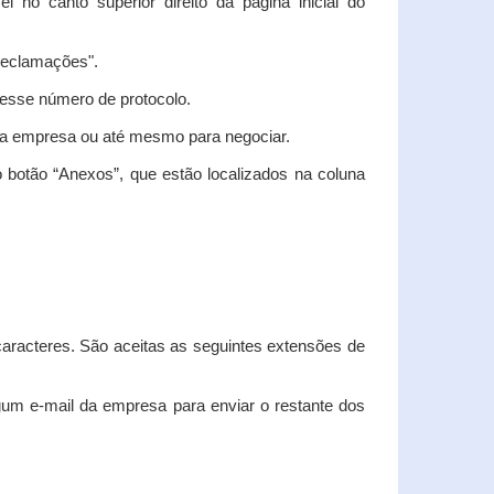
vel no canto superior direito da página inicial do
"Reclamações".
nesse número de protocolo.
m a empresa ou até mesmo para negociar.
 botão “Anexos”, que estão localizados na coluna
racteres. São aceitas as seguintes extensões de
algum e-mail da empresa para enviar o restante dos