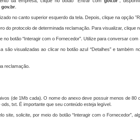
ento da empresa, clique no botão “Entrar com
gov.br
”, disponí
a
gov.br
.
lizado no canto superior esquerdo da tela. Depois, clique na opção 
o do protocolo de determinada reclamação. Para visualizar, clique 
 no botão “Interagir com o Fornecedor”. Utilize para conversar co
a são visualizadas ao clicar no botão azul “Detalhes” e também no
a reclamação.
uivos (de 1Mb cada). O nome do anexo deve possuir menos de 80 ca
 e ods, txt. É importante que seu conteúdo esteja legível.
lo site, solicite, por meio do botão “Interagir com o Fornecedor”, 