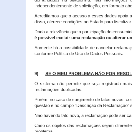
demandados na plataforma. Tais informações a
independentemente de solicitação, em formato abe
Acreditamos que o acesso a esses dados apoia a
disso, oferece condições ao Estado para fiscaliza
Dada a relevância que a participação do consumi
é possível excluir uma reclamação ou alterar u
Somente há a possibilidade de cancelar reclama
conforme Política de Uso de Dados Pessoais.
9)
SE O MEU PROBLEMA NÃO FOR RESOL
O sistema não permite que seja registrada ma
reclamações duplicadas.
Porém, no caso de surgimento de fatos novos, 
questão e no campo "Descrição da Reclamação" sej
Não havendo fato novo, a reclamação pode ser can
Caso os objetos das reclamações sejam diferent
problema.