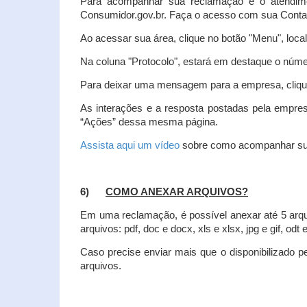
Para acompanhar sua reclamação e o atendim
Consumidor.gov.br. Faça o acesso com sua Cont
Ao acessar sua área, clique no botão "Menu", loca
Na coluna "Protocolo", estará em destaque o númer
Para deixar uma mensagem para a empresa, clique
As interações e a resposta postadas pela empres
“Ações” dessa mesma página.
Assista aqui um vídeo
sobre como acompanhar su
6)
COMO ANEXAR ARQUIVOS?
Em uma reclamação, é possível anexar até 5 arq
arquivos: pdf, doc e docx, xls e xlsx, jpg e gif, odt
Caso precise enviar mais que o disponibilizado pe
arquivos.