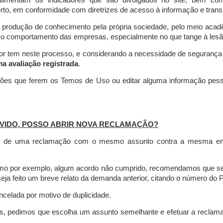
limentam os indicadores que são divulgados no site, bem com
rto, em conformidade com diretrizes de acesso à informação e transp
 produção de conhecimento pela própria sociedade, pelo meio aca
r o comportamento das empresas, especialmente no que tange à lesão 
dor tem neste processo, e considerando a necessidade de seguranç
ma avaliação registrada
.
ções que ferem os Temos de Uso ou editar alguma informação pess
VIDO, POSSO ABRIR NOVA RECLAMAÇÃO?
is de uma reclamação com o mesmo assunto contra a mesma empr
como por exemplo, algum acordo não cumprido, recomendamos que s
a feito um breve relato da demanda anterior, citando o número do 
celada por motivo de duplicidade.
es, pedimos que escolha um assunto semelhante e efetuar a reclam