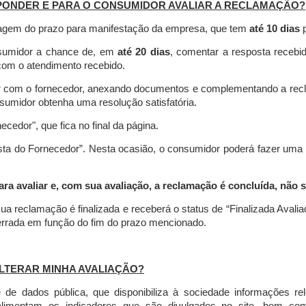
PONDER E PARA O CONSUMIDOR AVALIAR A RECLAMAÇÃO?
contagem do prazo para manifestação da empresa, que tem
até 10 dias
p
nsumidor a chance de, em
até 20 dias
, comentar a resposta recebi
o com o atendimento recebido.
agir com o fornecedor, anexando documentos e complementando a re
umidor obtenha uma resolução satisfatória.
necedor", que fica no final da página.
osta do Fornecedor”. Nesta ocasião, o consumidor poderá fazer uma
 avaliar e, com sua avaliação, a reclamação é concluída, não s
ua reclamação é finalizada
e receberá o status de “Finalizada Avali
cerrada em função do fim do prazo mencionado.
LTERAR MINHA AVALIAÇÃO?
e dados pública, que disponibiliza à sociedade informações r