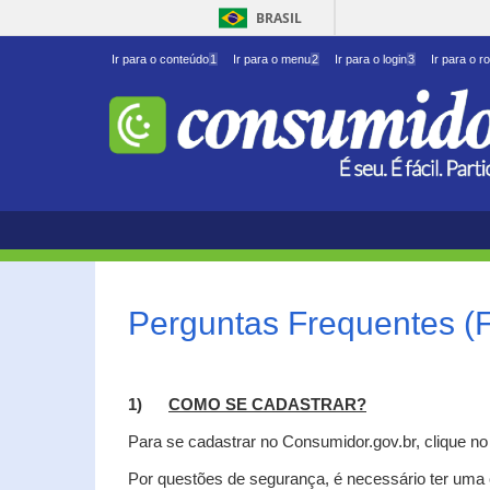
BRASIL
Ir para o conteúdo
1
Ir para o menu
2
Ir para o login
3
Ir para o r
Perguntas Frequentes (
1)
C
OMO SE CADASTRAR?
Para se cadastrar no Consumidor.gov.br, clique n
Por questões de segurança, é necessário ter uma