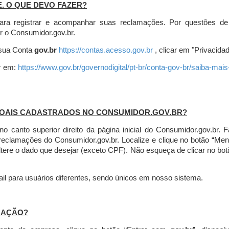
E. O QUE DEVO FAZER?
ara registrar e acompanhar suas reclamações. Por questões de
r o Consumidor.gov.br.
r sua Conta
gov.br
https://contas.acesso.gov.br
, clicar em "Privacidad
r
em:
https://www.gov.br/governodigital/pt-br/conta-gov-br/saiba-mai
SOAIS CADASTRADOS NO CONSUMIDOR.GOV.BR?
l no canto superior direito da página inicial do Consumidor.gov.b
 reclamações do Consumidor.gov.br.
Localize e clique no botão “Men
altere o dado que desejar (exceto CPF). Não esqueça de clicar no bot
l para usuários diferentes, sendo únicos em nosso sistema.
MAÇÃO?