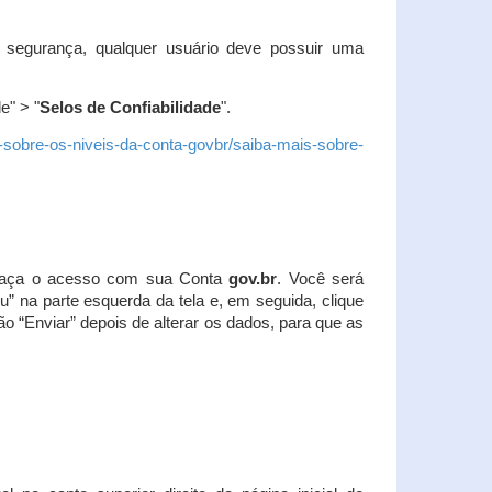
 segurança, qualquer usuário deve possuir uma
e" > "
Selos de Confiabilidade
".
s-sobre-os-niveis-da-conta-govbr/saiba-mais-sobre-
r. Faça o acesso com sua Conta
gov.br
. Você será
u” na parte esquerda da tela e, em seguida, clique
ão “Enviar” depois de alterar os dados, para que as