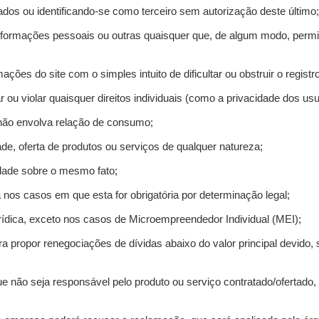
ados ou identificando-se como terceiro sem autorização deste último;
informações pessoais ou outras quaisquer que, de algum modo, permi
mações do site com o simples intuito de dificultar ou obstruir o regis
r ou violar quaisquer direitos individuais (como a privacidade dos us
 não envolva relação de consumo;
de, oferta de produtos ou serviços de qualquer natureza;
idade sobre o mesmo fato;
a nos casos em que esta for obrigatória por determinação legal;
ídica, exceto nos casos de Microempreendedor Individual (MEI);
ra propor renegociações de dívidas abaixo do valor principal devido, 
e não seja responsável pelo produto ou serviço contratado/ofertado