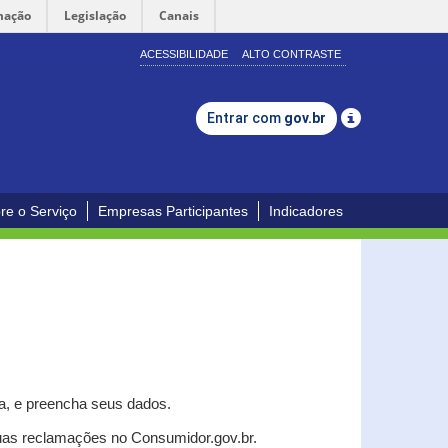
mação
Legislação
Canais
ACESSIBILIDADE
ALTO CONTRASTE
Entrar com
gov.br
re o Serviço
Empresas Participantes
Indicadores
a, e p
reencha seus dados.
uas reclamações no Consumidor.gov.br.