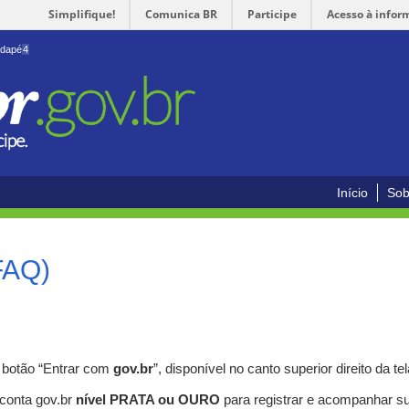
Simplifique!
Comunica BR
Participe
Acesso à infor
odapé
4
Início
Sob
FAQ)
o botão “Entrar com
gov.br
”, disponível no canto superior direito da tel
 conta gov.br
nível PRATA ou OURO
para registrar e acompanhar s