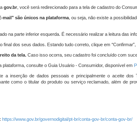
ta
gov.br
, você será redirecionado para a tela de cadastro do Consum
-mail" são únicos na plataforma
, ou seja, não existe a possibil
do na parte inferior esquerda. É necessário realizar a leitura das info
o final dos seus dados. Estando tudo correto, clique em “Confirmar”, no
eito da tela.
Caso isso ocorra, seu cadastro foi concluído com suc
a plataforma, consulte o Guia Usuário - Consumidor, disponível em
P
e a inserção de dados pessoais e principalmente o aceite dos 
amante como o titular do produto ou serviço reclamado, além de pr
:
https://www.gov.br/governodigital/pt-br/conta-gov-br/conta-gov-br/