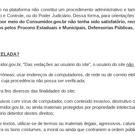
do na plataforma não constitui um procedimento administrativo e 
 Controle, ou do Poder Judiciário. Dessa forma, para orientações a
por meio do Consumidor.gov.br não tenha sido satisfatório, 
os pelos Procons Estaduais e Municipais, Defensorias Públicas, 
.
CELADA?
r.gov.br, “Das vedações ao usuário do site”, o usuário do site
não 
errôneas; usar endereços de computadores, de rede ou de correio ele
 cuja procedência não possa ser verificada;
a fins diversos das finalidades do site;
rquivos com vírus de computador, com conteúdo invasivo, destrutivo
idor.gov.br, ou ainda materiais protegidos por propriedade intelectu
io detentor destes direitos;
extos, utilizar-se de termos ou materiais ilegais, agressivos, calun
tra os bons costumes, a moral ou ainda que contrariem a ordem públi