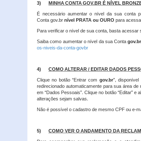
3)
MINHA CONTA GOV.BR É NÍVEL BRONZ
É necessário aumentar o nível da sua conta p
Conta gov.br
nível PRATA ou OURO
para acessa
Para verificar o nível de sua conta, basta acessa
Saiba como aumentar o nível da sua Conta
gov.b
os-niveis-da-conta-govbr
4)
COMO ALTERAR / EDITAR DADOS PES
Clique no botão “Entrar com
gov.br
”, disponíve
redirecionado automaticamente para sua área de
em “Dados Pessoais”.
Clique no botão “Editar” e 
alterações sejam salvas.
Não é possível o cadastro de mesmo CPF ou e-mai
5)
COMO VER O ANDAMENTO DA RECLA