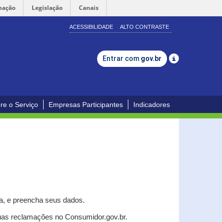
mação
Legislação
Canais
ACESSIBILIDADE
ALTO CONTRASTE
Entrar com
gov.br
re o Serviço
Empresas Participantes
Indicadores
a, e p
reencha seus dados.
uas reclamações no Consumidor.gov.br.