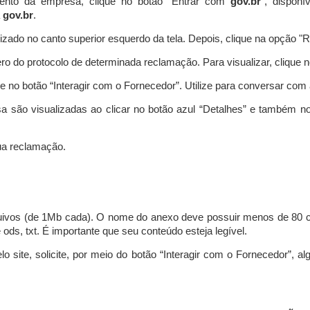
ento da empresa, clique no botão “Entrar com
gov.br
”, disponí
a
gov.br
.
lizado no canto superior esquerdo da tela. Depois, clique na opção 
o do protocolo de determinada reclamação. Para visualizar, clique 
 no botão “Interagir com o Fornecedor”. Utilize para conversar co
a são visualizadas ao clicar no botão azul “Detalhes” e também no
a reclamação.
uivos (de 1Mb cada). O nome do anexo deve possuir menos de 80 ca
 e ods, txt. É importante que seu conteúdo esteja legível.
lo site, solicite, por meio do botão “Interagir com o Fornecedor”, 