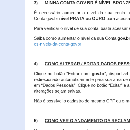
3)
MINHA CONTA GOV.BR É NÍVEL BRONZ
É necessário aumentar o nível da sua conta p
Conta gov.br
nível PRATA ou OURO
para acessa
Para verificar o nível de sua conta, basta acessa
Saiba como aumentar o nível da sua Conta
gov.b
os-niveis-da-conta-govbr
4)
COMO ALTERAR / EDITAR DADOS PES
Clique no botão “Entrar com
gov.br
”, disponíve
redirecionado automaticamente para sua área de
em “Dados Pessoais”.
Clique no botão “Editar” e 
alterações sejam salvas.
Não é possível o cadastro de mesmo CPF ou e-mai
5)
COMO VER O ANDAMENTO DA RECLA