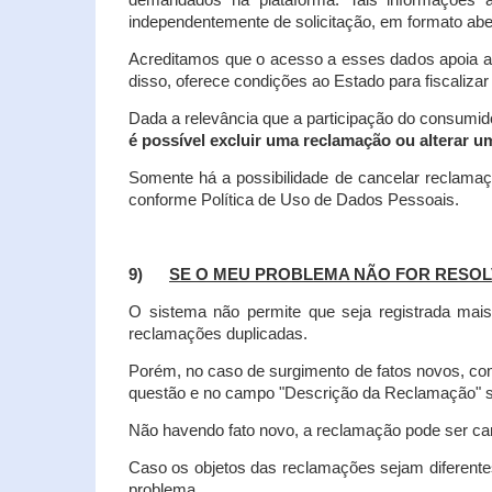
demandados na plataforma. Tais informações a
independentemente de solicitação, em formato abe
Acreditamos que o acesso a esses dados apoia a
disso, oferece condições ao Estado para fiscaliza
Dada a relevância que a participação do consumi
é possível excluir uma reclamação ou alterar u
Somente há a possibilidade de cancelar reclama
conforme Política de Uso de Dados Pessoais.
9)
SE O MEU PROBLEMA NÃO FOR RESOL
O sistema não permite que seja registrada ma
reclamações duplicadas.
Porém, no caso de surgimento de fatos novos, 
questão e no campo "Descrição da Reclamação" sej
Não havendo fato novo, a reclamação pode ser can
Caso os objetos das reclamações sejam diferent
problema.