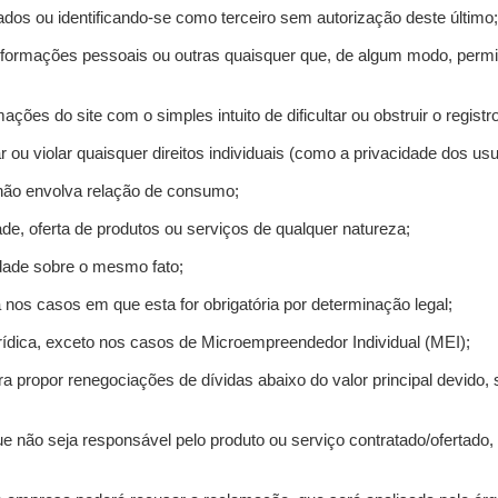
ados ou identificando-se como terceiro sem autorização deste último;
informações pessoais ou outras quaisquer que, de algum modo, permi
mações do site com o simples intuito de dificultar ou obstruir o regis
r ou violar quaisquer direitos individuais (como a privacidade dos us
 não envolva relação de consumo;
de, oferta de produtos ou serviços de qualquer natureza;
idade sobre o mesmo fato;
a nos casos em que esta for obrigatória por determinação legal;
ídica, exceto nos casos de Microempreendedor Individual (MEI);
ra propor renegociações de dívidas abaixo do valor principal devido, 
e não seja responsável pelo produto ou serviço contratado/ofertado