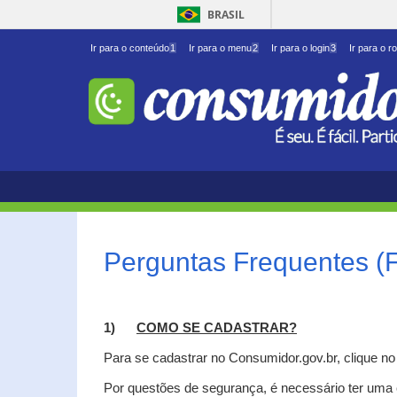
BRASIL
Ir para o conteúdo
1
Ir para o menu
2
Ir para o login
3
Ir para o r
Perguntas Frequentes (
1)
C
OMO SE CADASTRAR?
Para se cadastrar no Consumidor.gov.br, clique n
Por questões de segurança, é necessário ter uma