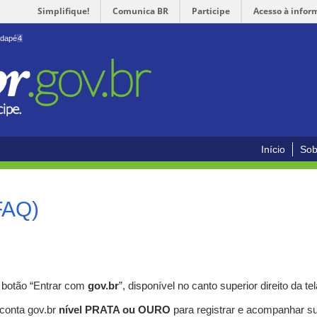
Simplifique!
Comunica BR
Participe
Acesso à infor
odapé
4
Início
Sob
FAQ)
o botão “Entrar com
gov.br
”, disponível no canto superior direito da tel
 conta gov.br
nível PRATA ou OURO
para registrar e acompanhar s