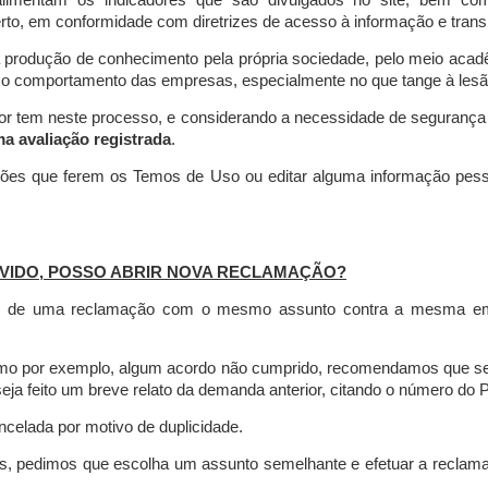
limentam os indicadores que são divulgados no site, bem com
rto, em conformidade com diretrizes de acesso à informação e transp
 produção de conhecimento pela própria sociedade, pelo meio aca
r o comportamento das empresas, especialmente no que tange à lesão 
dor tem neste processo, e considerando a necessidade de seguranç
ma avaliação registrada
.
ções que ferem os Temos de Uso ou editar alguma informação pess
VIDO, POSSO ABRIR NOVA RECLAMAÇÃO?
is de uma reclamação com o mesmo assunto contra a mesma empr
como por exemplo, algum acordo não cumprido, recomendamos que s
a feito um breve relato da demanda anterior, citando o número do 
celada por motivo de duplicidade.
es, pedimos que escolha um assunto semelhante e efetuar a reclam