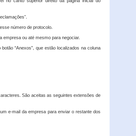
vel no canto superior direito da página inicial do
"Reclamações".
nesse número de protocolo.
m a empresa ou até mesmo para negociar.
 botão “Anexos”, que estão localizados na coluna
racteres. São aceitas as seguintes extensões de
algum e-mail da empresa para enviar o restante dos