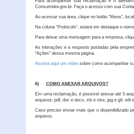
Para acompanhar sua reclamação e o atendim
Consumidor.gov.br. Faça o acesso com sua Cont
Ao acessar sua área, clique no botão "Menu", loca
Na coluna "Protocolo", estará em destaque o númer
Para deixar uma mensagem para a empresa, clique
As interações e a resposta postadas pela empres
“Ações” dessa mesma página.
Assista aqui um vídeo
sobre como acompanhar su
6)
COMO ANEXAR ARQUIVOS?
Em uma reclamação, é possível anexar até 5 arq
arquivos: pdf, doc e docx, xls e xlsx, jpg e gif, odt
Caso precise enviar mais que o disponibilizado pe
arquivos.