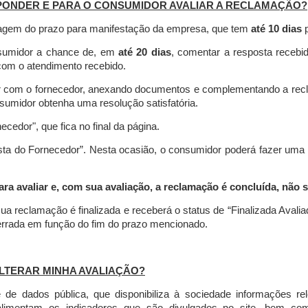
PONDER E PARA O CONSUMIDOR AVALIAR A RECLAMAÇÃO?
contagem do prazo para manifestação da empresa, que tem
até 10 dias
p
nsumidor a chance de, em
até 20 dias
, comentar a resposta recebi
o com o atendimento recebido.
agir com o fornecedor, anexando documentos e complementando a re
umidor obtenha uma resolução satisfatória.
necedor", que fica no final da página.
osta do Fornecedor”. Nesta ocasião, o consumidor poderá fazer uma
 avaliar e, com sua avaliação, a reclamação é concluída, não s
ua reclamação é finalizada
e receberá o status de “Finalizada Avali
cerrada em função do fim do prazo mencionado.
LTERAR MINHA AVALIAÇÃO?
e dados pública, que disponibiliza à sociedade informações r