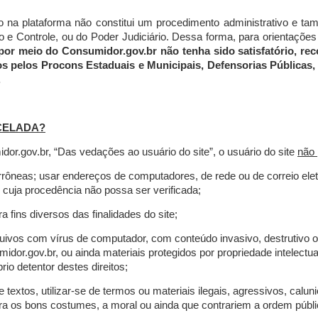
do na plataforma não constitui um procedimento administrativo e 
 Controle, ou do Poder Judiciário. Dessa forma, para orientações a
por meio do Consumidor.gov.br não tenha sido satisfatório, 
os pelos Procons Estaduais e Municipais, Defensorias Públicas, 
.
CELADA?
r.gov.br, “Das vedações ao usuário do site”, o usuário do site
não 
errôneas; usar endereços de computadores, de rede ou de correio ele
 cuja procedência não possa ser verificada;
a fins diversos das finalidades do site;
rquivos com vírus de computador, com conteúdo invasivo, destrutivo
idor.gov.br, ou ainda materiais protegidos por propriedade intelectu
io detentor destes direitos;
extos, utilizar-se de termos ou materiais ilegais, agressivos, calun
tra os bons costumes, a moral ou ainda que contrariem a ordem públi