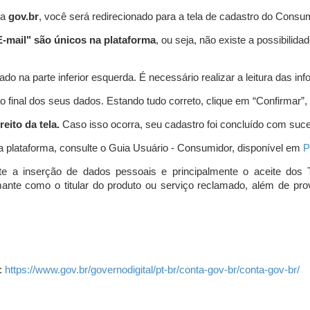
ta
gov.br
, você será redirecionado para a tela de cadastro do Consum
-mail" são únicos na plataforma
, ou seja, não existe a possibil
do na parte inferior esquerda. É necessário realizar a leitura das info
o final dos seus dados. Estando tudo correto, clique em “Confirmar”, no
eito da tela.
Caso isso ocorra, seu cadastro foi concluído com suc
a plataforma, consulte o Guia Usuário - Consumidor, disponível em
P
e a inserção de dados pessoais e principalmente o aceite dos 
amante como o titular do produto ou serviço reclamado, além de pr
:
https://www.gov.br/governodigital/pt-br/conta-gov-br/conta-gov-br/