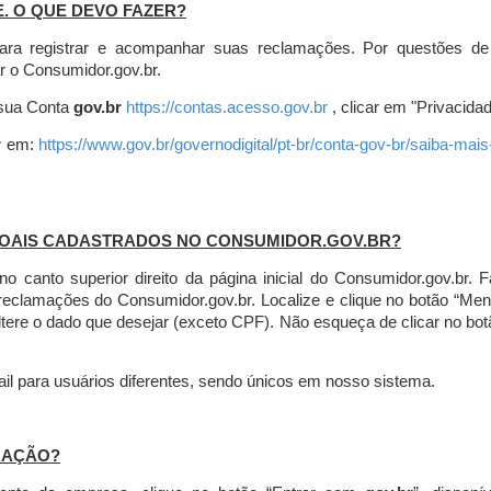
E. O QUE DEVO FAZER?
ara registrar e acompanhar suas reclamações. Por questões de
r o Consumidor.gov.br.
r sua Conta
gov.br
https://contas.acesso.gov.br
, clicar em "Privacidad
r
em:
https://www.gov.br/governodigital/pt-br/conta-gov-br/saiba-mai
SOAIS CADASTRADOS NO CONSUMIDOR.GOV.BR?
l no canto superior direito da página inicial do Consumidor.gov.b
 reclamações do Consumidor.gov.br.
Localize e clique no botão “Men
altere o dado que desejar (exceto CPF). Não esqueça de clicar no bot
l para usuários diferentes, sendo únicos em nosso sistema.
MAÇÃO?