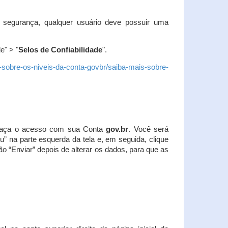
 segurança, qualquer usuário deve possuir uma
e" > "
Selos de Confiabilidade
".
s-sobre-os-niveis-da-conta-govbr/saiba-mais-sobre-
r. Faça o acesso com sua Conta
gov.br
. Você será
u” na parte esquerda da tela e, em seguida, clique
ão “Enviar” depois de alterar os dados, para que as