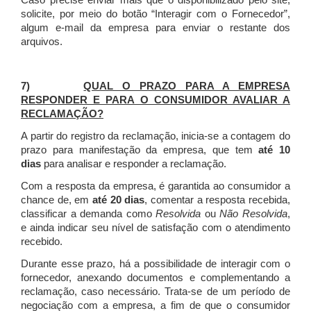
Caso precise enviar mais que o disponibilizado pelo site,
solicite, por meio do botão “Interagir com o Fornecedor”,
algum e-mail da empresa para enviar o restante dos
arquivos.
7)
QUAL O PRAZO PARA A EMPRESA
RESPONDER E PARA O CONSUMIDOR AVALIAR A
RECLAMAÇÃO?
A partir do registro da reclamação, inicia-se a contagem do
prazo para manifestação da empresa, que tem
até 10
dias
para analisar e responder a reclamação.
Com a resposta da empresa, é garantida ao consumidor a
chance de, em
até 20 dias
, comentar a resposta recebida,
classificar a demanda como
Resolvida
ou
Não Resolvida
,
e ainda indicar seu nível de satisfação com o atendimento
recebido.
Durante esse prazo, há a possibilidade de interagir com o
fornecedor, anexando documentos e complementando a
reclamação, caso necessário.
Trata-se de um período de
negociação com a empresa, a fim de que o consumidor