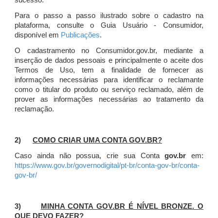
sucesso.
Para o passo a passo ilustrado sobre o cadastro na
plataforma, consulte o Guia Usuário - Consumidor,
disponível em
Publicações
.
O cadastramento no Consumidor.gov.br, mediante a
inserção de dados pessoais e principalmente o aceite dos
Termos de Uso, tem a finalidade de fornecer as
informações necessárias para identificar o reclamante
como o titular do produto ou serviço reclamado, além de
prover as informações necessárias ao tratamento da
reclamação.
2)
COMO CRIAR UMA CONTA GOV.BR?
Caso ainda não possua, crie sua Conta
gov.br
em:
https://www.gov.br/governodigital/pt-br/conta-gov-br/conta-
gov-br/
3)
MINHA CONTA GOV.BR É NÍVEL BRONZE. O
QUE DEVO FAZER?