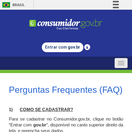
BRASIL
Simplifique!
Comunica BR
Participe
Acesso à informação
Entrar com
gov.br
Legislação
Canais
Toggle
naviga
Perguntas Frequentes (FAQ)
1)
C
OMO SE CADASTRAR?
Para se cadastrar no Consumidor.gov.br, clique no botão
“Entrar com
gov.br
”, disponível no canto superior direito da
tela, e p
reencha seus dados.