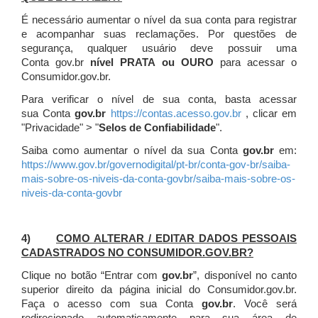
É necessário aumentar o nível da sua conta para registrar
e acompanhar suas reclamações. Por questões de
segurança, qualquer usuário deve possuir uma
Conta gov.br
nível PRATA ou OURO
para acessar o
Consumidor.gov.br.
Para verificar o nível de sua conta, basta acessar
sua Conta
gov.br
https://contas.acesso.gov.br
, clicar em
"Privacidade" > "
Selos de Confiabilidade
".
Saiba como aumentar o nível da sua Conta
gov.br
em:
https://www.gov.br/governodigital/pt-br/conta-gov-br/saiba-
mais-sobre-os-niveis-da-conta-govbr/saiba-mais-sobre-os-
niveis-da-conta-govbr
4)
COMO ALTERAR / EDITAR DADOS PESSOAIS
CADASTRADOS NO CONSUMIDOR.GOV.BR?
Clique no botão “Entrar com
gov.br
”, disponível no canto
superior direito da página inicial do Consumidor.gov.br.
Faça o acesso com sua Conta
gov.br
. Você será